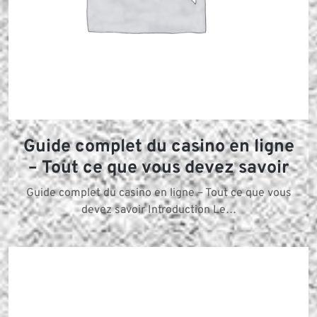
Guide complet du casino en ligne
– Tout ce que vous devez savoir
Guide complet du casino en ligne – Tout ce que vous
devez savoir Introduction Le…