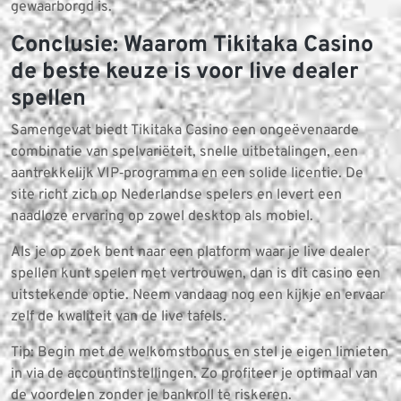
gewaarborgd is.
Conclusie: Waarom Tikitaka Casino
de beste keuze is voor live dealer
spellen
Samengevat biedt Tikitaka Casino een ongeëvenaarde
combinatie van spelvariëteit, snelle uitbetalingen, een
aantrekkelijk VIP‑programma en een solide licentie. De
site richt zich op Nederlandse spelers en levert een
naadloze ervaring op zowel desktop als mobiel.
Als je op zoek bent naar een platform waar je live dealer
spellen kunt spelen met vertrouwen, dan is dit casino een
uitstekende optie. Neem vandaag nog een kijkje en ervaar
zelf de kwaliteit van de live tafels.
Tip: Begin met de welkomstbonus en stel je eigen limieten
in via de accountinstellingen. Zo profiteer je optimaal van
de voordelen zonder je bankroll te riskeren.