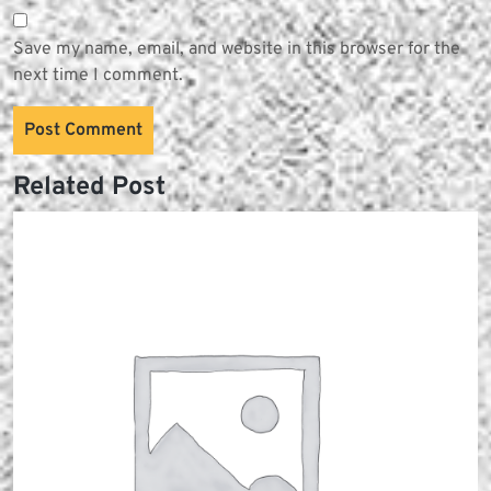
Save my name, email, and website in this browser for the
next time I comment.
Related Post