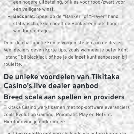
een hogere uitbetaling, of kies voor rood/zwart voor
een veiligere winst.
Baccarat
: Speel op de “Banker” of “Player” hand;
statistisch gezien heeft de Banker een iets hoger
winstpercentage.
Door de chatfunctie kun je vragen stellen aan de dealer.
Veel dealers geven korte tips, zoals wanneer je beter kunt
“stand” bij blackjack of hoe je de inzet kunt aanpassen bij
roulette.
De unieke voordelen van Tikitaka
Casino’s live dealer aanbod
Breed scala aan spellen en providers
Tikitaka Casino werkt samen met top‑softwareleveranciers
zoals Evolution Gaming, Pragmatic Play en NetEnt.
Hierdoor vind je onder meer: