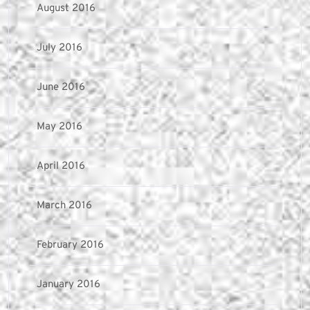
August 2016
July 2016
June 2016
May 2016
April 2016
March 2016
February 2016
January 2016