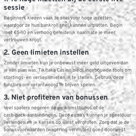
sessie
Beginners kiezen vaak te snel voor hoge inzetten,
waardoor ze hun bankroll snel kunnen uitputten. Begin
met €5‑10 en verhoog geleidelijk naarmate je meer
vertrouwen krijgt.
2. Geen limieten instellen
Zonder limieten kun je onbewust meer geld uitgeven dan
je van plan was. Tikitaka Casino biedt ingebouwde tools om
stortings‑ en verlieslimieten in te stellen. Gebruik deze
functies om verantwoord te blijven spelen.
3. Niet profiteren van bonussen
Veel spelers negeren de welkomstbonus of de
cash‑back‑aanbiedingen. Deze extra’s kunnen je speelduur
verlengen en je kansen op winst vergroten. Zorg dat je de
bonusvoorwaarden (wagering‑vereisten) goed doorleest.