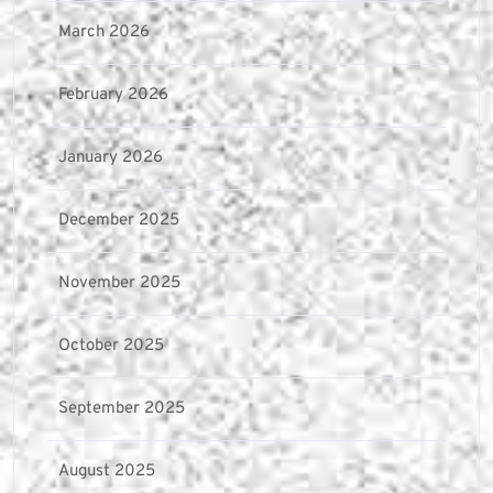
March 2026
February 2026
January 2026
December 2025
November 2025
October 2025
September 2025
August 2025