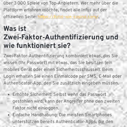
über 3 000 Spiele von Top‑Anbietern. Wer mehr über die
Plattform erfahren möchte, findet alle Infos auf der
offiziellen Seite:
https://total-win-casino.com/
.
Was ist
Zwei‑Faktor‑Authentifizierung und
wie funktioniert sie?
Zwei‑Faktor‑Authentifizierung kombiniert etwas, das Sie
wissen (Ihr Passwort) mit etwas, das Sie besitzen (ein
mobiles Gerät oder einen Sicherheitsschlüssel). Beim
Login erhalten Sie einen Einmalcode per SMS, E‑Mail oder
Authenticator‑App, den Sie zusätzlich eingeben müssen.
Erhöhte Sicherheit: Selbst wenn das Passwort
gestohlen wird, kann der Angreifer ohne den zweiten
Faktor nicht einloggen.
Einfache Handhabung: Die meisten Smartphones
unterstützen bereits Authenticator‑Apps, die den