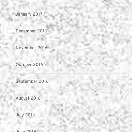
January 2017
December 2016
November 2016
October 2016
September 2016
August 2016
July 2016