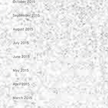
October 2015
September 2015
August 2015
July 2015
June 2015
May 2015
April 2015
March 2015