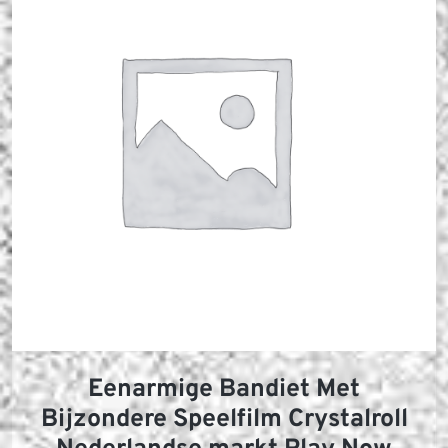
Eenarmige Bandiet Met
Bijzondere Speelfilm Crystalroll