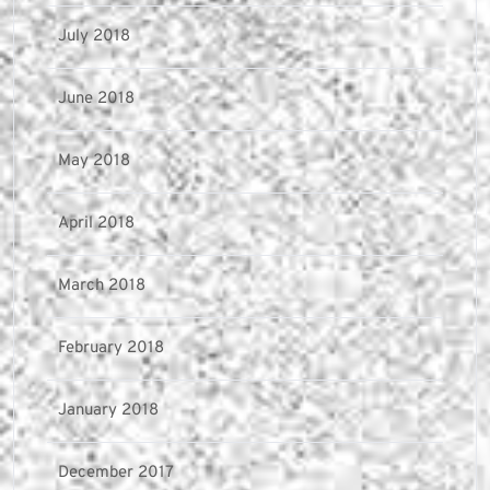
July 2018
June 2018
May 2018
April 2018
March 2018
February 2018
January 2018
December 2017