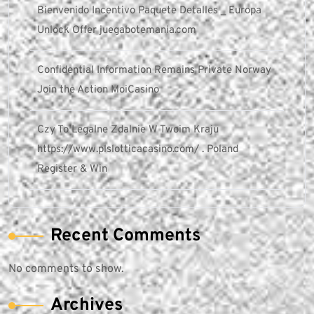
Bienvenido Incentivo Paquete Detalles _ Europa
Unlock Offer juegabotemania.com
Confidential Information Remains Private Norway
Join the Action MoiCasino
Czy To Legalne Zdalnie W Twoim Kraju
https://www.plslotticacasino.com/ . Poland
Register & Win
Recent Comments
No comments to show.
Archives