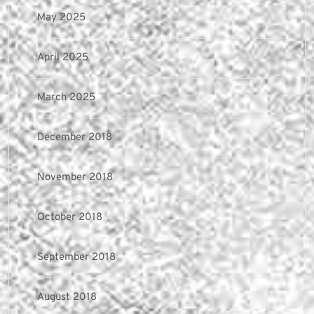
May 2025
April 2025
March 2025
December 2018
November 2018
October 2018
September 2018
August 2018