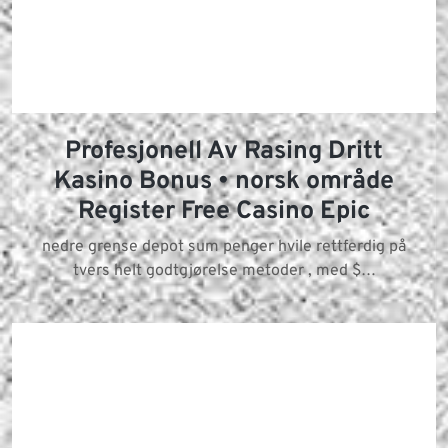
Profesjonell Av Rasing Dritt
Kasino Bonus • norsk område
Register Free Casino Epic
nedre grense depot sum penger hvile rettferdig på
tvers helt godtgjørelse metoder , med $…