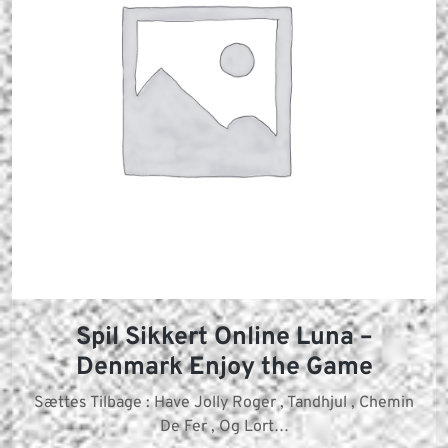
Spil Sikkert Online Luna –
Denmark Enjoy the Game
Sættes Tilbage : Have Jolly Roger , Tandhjul , Chemin
De Fer , Og Lort…