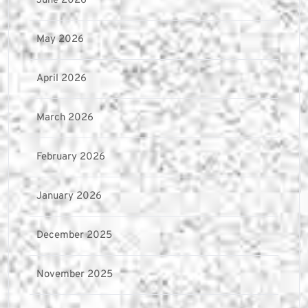
June 2026
May 2026
April 2026
March 2026
February 2026
January 2026
December 2025
November 2025