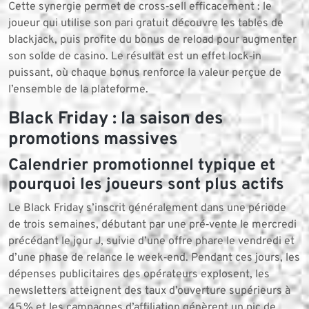
Cette synergie permet de cross‑sell efficacement : le
joueur qui utilise son pari gratuit découvre les tables de
blackjack, puis profite du bonus de reload pour augmenter
son solde de casino. Le résultat est un effet lock‑in
puissant, où chaque bonus renforce la valeur perçue de
l’ensemble de la plateforme.
Black Friday : la saison des
promotions massives
Calendrier promotionnel typique et
pourquoi les joueurs sont plus actifs
Le Black Friday s’inscrit généralement dans une période
de trois semaines, débutant par une pré‑vente le mercredi
précédant le jour J, suivie d’une offre phare le vendredi et
d’une phase de relance le week‑end. Pendant ces jours, les
dépenses publicitaires des opérateurs explosent, les
newsletters atteignent des taux d’ouverture supérieurs à
45 % et les campagnes d’affiliation génèrent un pic de