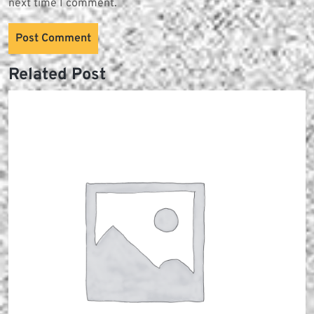
next time I comment.
Related Post