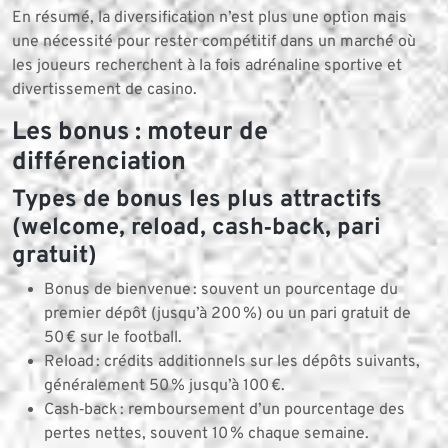
En résumé, la diversification n’est plus une option mais
une nécessité pour rester compétitif dans un marché où
les joueurs recherchent à la fois adrénaline sportive et
divertissement de casino.
Les bonus : moteur de
différenciation
Types de bonus les plus attractifs
(welcome, reload, cash‑back, pari
gratuit)
Bonus de bienvenue : souvent un pourcentage du
premier dépôt (jusqu’à 200 %) ou un pari gratuit de
50 € sur le football.
Reload : crédits additionnels sur les dépôts suivants,
généralement 50 % jusqu’à 100 €.
Cash‑back : remboursement d’un pourcentage des
pertes nettes, souvent 10 % chaque semaine.