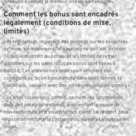
lorsqu’ils évaluent le meilleur site de pari en ligne.
Comment les bonus sont encadrés
légalement (conditions de mise,
limites)
Les régulateurs imposent des plafonds sur les exigences
de mise : généralement, le wagering ne doit pas excéder
30 fois le montant du bonus, et les limites de retrait
quotidien sur les gains issus de bonus sont fixées à
5 000 €. Les plateformes multisport affichent ces
conditions de façon transparente dans leurs termes et
conditions, souvent avec une icône « responsible gaming ».
Les sites casino‑only, parfois, cachent ces informations
dans des paragraphes longs, augmentant le risque de
non‑conformité et d’insatisfaction client. Le respect de la
législation renforce la confiance du joueur et minimise les
litiges.