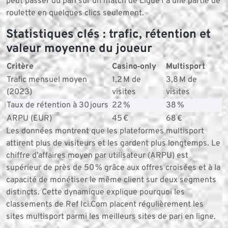
peut passer du pari sur un match de Ligue 1 à une partie de
roulette en quelques clics seulement.
Statistiques clés : trafic, rétention et
valeur moyenne du joueur
Critère
Casino‑only
Multisport
Trafic mensuel moyen
1,2 M de
3,8 M de
(2023)
visites
visites
Taux de rétention à 30 jours
22 %
38 %
ARPU (EUR)
45 €
68 €
Les données montrent que les plateformes multisport
attirent plus de visiteurs et les gardent plus longtemps. Le
chiffre d’affaires moyen par utilisateur (ARPU) est
supérieur de près de 50 % grâce aux offres croisées et à la
capacité de monétiser le même client sur deux segments
distincts. Cette dynamique explique pourquoi les
classements de Ref Ici.Com placent régulièrement les
sites multisport parmi les meilleurs sites de pari en ligne.