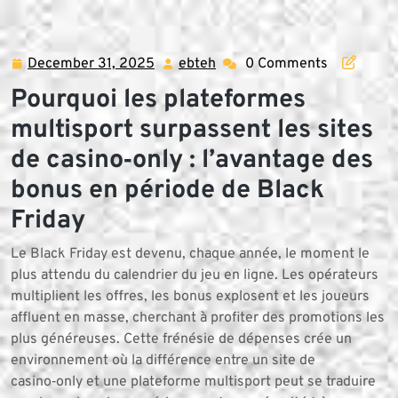
Skip
to
content
December 31, 2025
ebteh
0 Comments
December
ebteh
31,
Pourquoi les plateformes
2025
multisport surpassent les sites
de casino‑only : l’avantage des
bonus en période de Black
Friday
Le Black Friday est devenu, chaque année, le moment le
plus attendu du calendrier du jeu en ligne. Les opérateurs
multiplient les offres, les bonus explosent et les joueurs
affluent en masse, cherchant à profiter des promotions les
plus généreuses. Cette frénésie de dépenses crée un
environnement où la différence entre un site de
casino‑only et une plateforme multisport peut se traduire