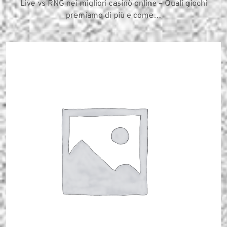
Live vs RNG nei migliori casinò online – Quali giochi
premiamo di più e come…