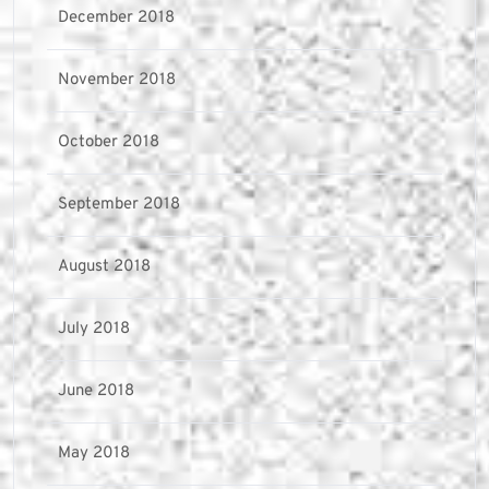
December 2018
November 2018
October 2018
September 2018
August 2018
July 2018
June 2018
May 2018