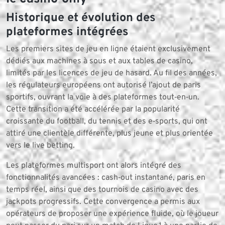
Historique et évolution des
plateformes intégrées
Les premiers sites de jeu en ligne étaient exclusivement
dédiés aux machines à sous et aux tables de casino,
limités par les licences de jeu de hasard. Au fil des années,
les régulateurs européens ont autorisé l’ajout de paris
sportifs, ouvrant la voie à des plateformes tout‑en‑un.
Cette transition a été accélérée par la popularité
croissante du football, du tennis et des e‑sports, qui ont
attiré une clientèle différente, plus jeune et plus orientée
vers le live betting.
Les plateformes multisport ont alors intégré des
fonctionnalités avancées : cash‑out instantané, paris en
temps réel, ainsi que des tournois de casino avec des
jackpots progressifs. Cette convergence a permis aux
opérateurs de proposer une expérience fluide, où le joueur