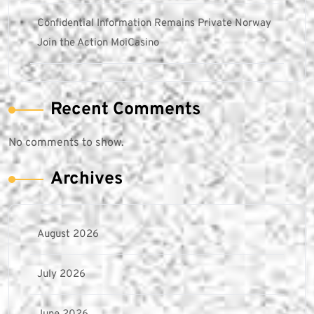
Confidential Information Remains Private Norway
Join the Action MoiCasino
Recent Comments
No comments to show.
Archives
August 2026
July 2026