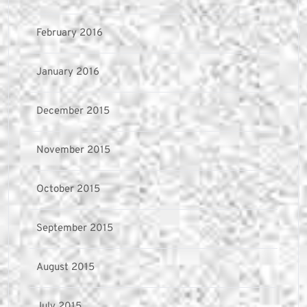
February 2016
January 2016
December 2015
November 2015
October 2015
September 2015
August 2015
July 2015