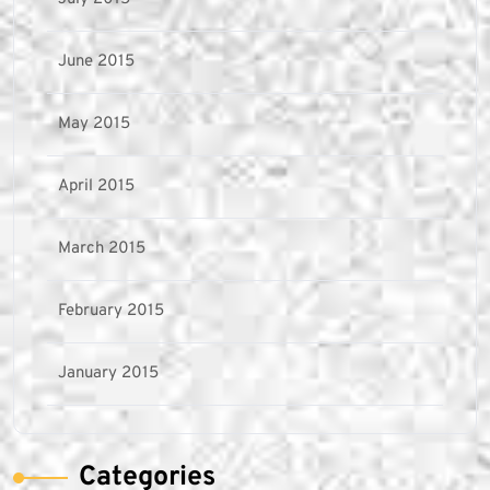
June 2015
May 2015
April 2015
March 2015
February 2015
January 2015
Categories