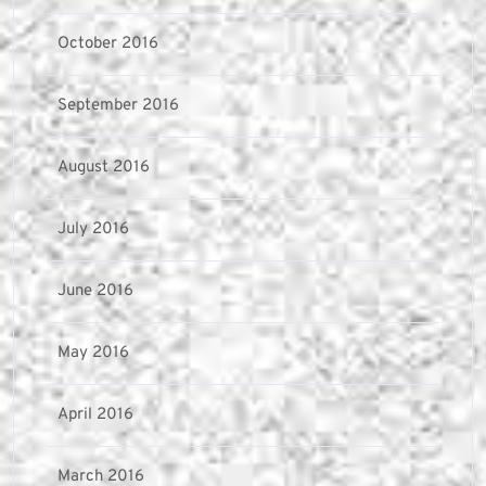
October 2016
September 2016
August 2016
July 2016
June 2016
May 2016
April 2016
March 2016