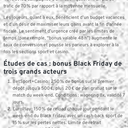
trafic de 70 % par rapport à la moyenne mensuelle.
Les joueurs, quant à eux, bénéficient d’un budget vacances
et d’un désir de maximiser leurs gains avant la fin d’année
fiscale. Le sentiment d’urgence créé par les limites de
temps (par exemple, “bonus valable 48 h”) augmente le
taux de conversion et pousse les parieurs à explorer à la
fois les sections sport et casino.
Études de cas : bonus Black Friday de
trois grands acteurs
BetSport+Casino : 250 % de bonus sur le premier
dépôt jusqu’à 500 €, plus 20 € de pari gratuit sur le
match du week‑end. Conditions : wagering 8x, validité 7
jours.
EuroPlay : 150 % de reload chaque jour pendant le
week‑end du Black Friday, avec un cash‑back sport de
15 % sur les pertes nettes. Limite de retrait