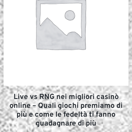
Live vs RNG nei migliori casinò
online – Quali giochi premiamo di
più e come le fedeltà ti fanno
guadagnare di più