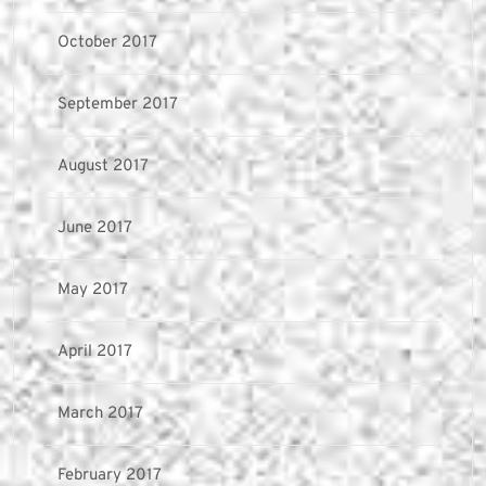
October 2017
September 2017
August 2017
June 2017
May 2017
April 2017
March 2017
February 2017