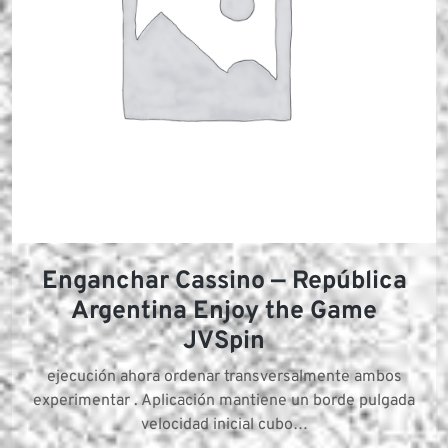
Enganchar Cassino — República
Argentina Enjoy the Game
JVSpin
ejecución ahora ordenar transversalmente ambos
experimentar . Aplicación mantiene un borde pulgada
velocidad inicial cubo…