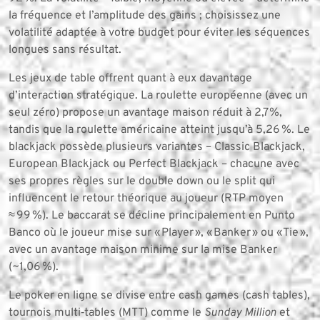
la fréquence et l’amplitude des gains ; choisissez une
volatilité adaptée à votre budget pour éviter les séquences
longues sans résultat.
Les jeux de table offrent quant à eux davantage
d’interaction stratégique. La roulette européenne (avec un
seul zéro) propose un avantage maison réduit à 2,7 %,
tandis que la roulette américaine atteint jusqu’à 5,26 %. Le
blackjack possède plusieurs variantes – Classic Blackjack,
European Blackjack ou Perfect Blackjack – chacune avec
ses propres règles sur le double down ou le split qui
influencent le retour théorique au joueur (RTP moyen
≈ 99 %). Le baccarat se décline principalement en Punto
Banco où le joueur mise sur « Player », « Banker » ou « Tie »,
avec un avantage maison minime sur la mise Banker
(~1,06 %).
Le poker en ligne se divise entre cash games (cash tables),
tournois multi‑tables (MTT) comme le
Sunday Million
et