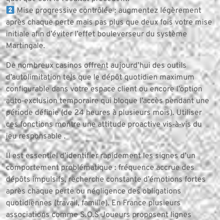
Mise progressive contrôlée : augmentez légèrement
après chaque perte mais pas plus que deux fois votre mise
initiale afin d’éviter l’effet bouleverseur du système
Martingale.
De nombreux casinos offrent aujourd’hui des outils
d’autolimitation tels que le dépôt quotidien maximum
configurable dans votre espace client ou encore l’option
auto‑exclusion temporaire qui bloque l’accès pendant une
période définie (de 24 heures à plusieurs mois). Utiliser
ces fonctions montre une attitude proactive vis‑à‑vis du
jeu responsable .
Il est essentiel d’identifier rapidement les signes d’un
comportement problématique : fréquence accrue des
dépôts impulsifs, recherche constante d’émotions fortes
après chaque perte ou négligence des obligations
quotidiennes (travail, famille). En France plusieurs
associations comme S.O.S Joueurs proposent lignes