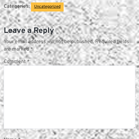
Categories:
Uncategorized
Leave a Reply
Your email address will not be published.
Required fields
are marked
*
Comment
*