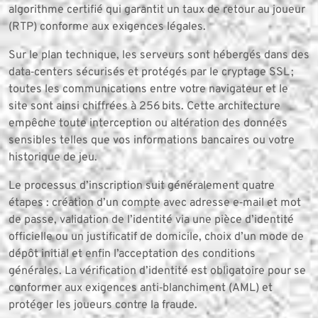
algorithme certifié qui garantit un taux de retour au joueur
(RTP) conforme aux exigences légales.
Sur le plan technique, les serveurs sont hébergés dans des
data‑centers sécurisés et protégés par le cryptage SSL ;
toutes les communications entre votre navigateur et le
site sont ainsi chiffrées à 256 bits. Cette architecture
empêche toute interception ou altération des données
sensibles telles que vos informations bancaires ou votre
historique de jeu.
Le processus d’inscription suit généralement quatre
étapes : création d’un compte avec adresse e‑mail et mot
de passe, validation de l’identité via une pièce d’identité
officielle ou un justificatif de domicile, choix d’un mode de
dépôt initial et enfin l’acceptation des conditions
générales. La vérification d’identité est obligatoire pour se
conformer aux exigences anti‑blanchiment (AML) et
protéger les joueurs contre la fraude.