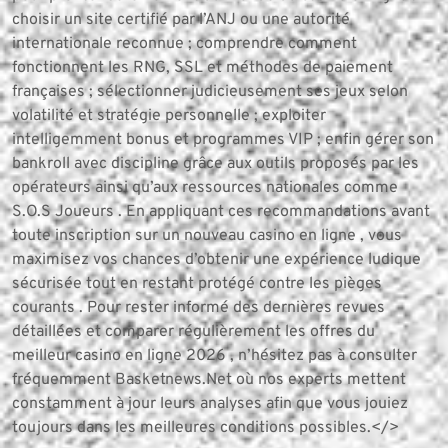
choisir un site certifié par l’ANJ ou une autorité
internationale reconnue ; comprendre comment
fonctionnent les RNG, SSL et méthodes de paiement
françaises ; sélectionner judicieusement ses jeux selon
volatilité et stratégie personnelle ; exploiter
intelligemment bonus et programmes VIP ; enfin gérer son
bankroll avec discipline grâce aux outils proposés par les
opérateurs ainsi qu’aux ressources nationales comme
S.O.S Joueurs . En appliquant ces recommandations avant
toute inscription sur un nouveau casino en ligne , vous
maximisez vos chances d’obtenir une expérience ludique
sécurisée tout en restant protégé contre les pièges
courants . Pour rester informé des dernières revues
détaillées et comparer régulièrement les offres du
meilleur casino en ligne 2026 , n’hésitez pas à consulter
fréquemment Basketnews.Net où nos experts mettent
constamment à jour leurs analyses afin que vous jouiez
toujours dans les meilleures conditions possibles.</>