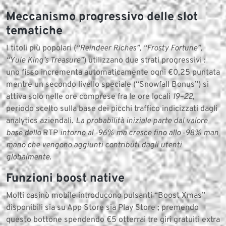
Meccanismo progressivo delle slot
tematiche
I titoli più popolari (
“Reindeer Riches”, “Frosty Fortune”,
“Yule King’s Treasure”
) utilizzano due strati progressivi :
uno fisso incrementa automaticamente ogni €0,25 puntata
mentre un secondo livello speciale (“Snowfall Bonus”) si
attiva solo nelle ore comprese fra le ore locali
19–22
,
periodo scelto sulla base dei picchi traffico indicizzati dagli
analytics aziendali.
La probabilità iniziale parte dal valore
base dello
RTP
intorno al ‑96% ma cresce fino allo ‑98% man
mano che vengono aggiunti contributi dagli utenti
globalmente.
Funzioni boost native
Molti casinò mobile introducono pulsanti “Boost Xmas”
disponibili sia su App Store sia Play Store ; premendo
questo bottone spendendo €5 otterrai tre giri gratuiti extra