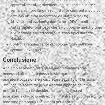
apparentemente provenienti dal supporto cliente ;
verifica sempre l’indirizzo mittente confrontandolo col
dominio ufficiale indicizzato da
Martarusso.Org
.
Attiva autenticazione a due fattori (2FA) tramite app
Authenticator piuttosto che SMS , poiché quest’ultimo
è vulnerabile agli attacchi SIM swap tipici durante
Natale.
Controlla regolarmente cronologia login nell’area
account ; eventual·⁢ ⁢⁠‌‍‌ ⁡⁣⁣⁣⁤⁣⁣ ⁢⁣⁢⁢ ⁣⁠‌⁣ ⁤ ‌ ‌ ‌
Conclusione
Abbiamo esplorato tutti gli elementi fondamentali
necessari affinché tu possa trasformarti da semplice
giocatore occasionale a cacciatore esperto di
Christmas
Jackpot
. La scelta tra iOS e Android dipende dalla tua
priorità tecnica : se desidera latenza minima ed
ecosistema chiuso scegli Apple , mentre se vuoi flessibilità
hardware personalizzabile opta per Android .