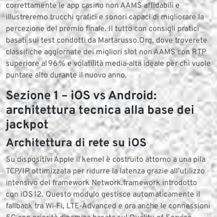
correttamente le app casino non AAMS affidabili e
illustreremo trucchi grafici e sonori capaci di migliorare la
percezione del premio finale. Il tutto con consigli pratici
basati sui test condotti da Martarusso.Org, dove troverete
classifiche aggiornate dei migliori slot non AAMS con RTP
superiore al 96 % e volatilità media‑alta ideale per chi vuole
puntare alto durante il nuovo anno.
Sezione 1 – iOS vs Android:
architettura tecnica alla base dei
jackpot
Architettura di rete su iOS
Su dispositivi Apple il kernel è costruito attorno a una pila
TCP/IP ottimizzata per ridurre la latenza grazie all’utilizzo
intensivo del framework Network.framework introdotto
con iOS 12. Questo modulo gestisce automaticamente il
fallback tra Wi‑Fi, LTE‑Advanced e ora anche le connessioni