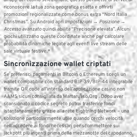
all’app del casinò selezionato; questo permette al server di
riconoscere la tua zona geografica esatta e offrirti
promozioni regionalizzate come bonus extra “Nord Italia
Christmas”. Su Android apri
Impostazioni → Posizione →
Accesso avanzato
quindi abilita “Precisone elevata”. Alcuni
giochi utilizzano queste coordinate anche per calcolare
probabilità dinamiche legate agli eventi live stream delle
sale virtuale festive.*
Sincronizzazione wallet criptati
Se preferisci pagamenti in Bitcoin o Ethereum scegli un
wallet compatibile con standard BIP‑39/BIP‑44 integrabile
tramite QR code all’interno dell’applicazione casino non
AAMS sicuri consigliata da Martarusso.Org . Dopo aver
scansionato il codice segreto potrai trasferire fondi
istantaneamente grazie alla rete Lightning Network – una
soluzione particolarmente utile quando cerchi velocità
nell’accedere ai fondi necessari per scommettere sui
jackpott più ingenti prima della mezzanotte del capodanno.