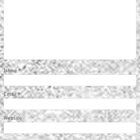
Name
*
Email
*
Website