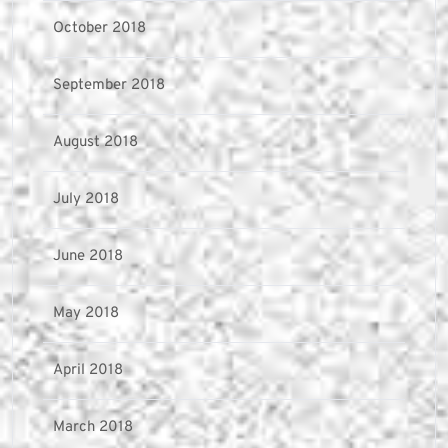
October 2018
September 2018
August 2018
July 2018
June 2018
May 2018
April 2018
March 2018