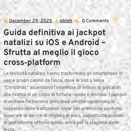
Skip
to
content
December 29, 2025
ebteh
0 Comments
December
ebteh
29,
Guida definitiva ai jackpot
2025
natalizi su iOS e Android –
Sfrutta al meglio il gioco
cross‑platform
Le festività natalizie hanno trasformato gli smartphone in
veri e propri casinò da tasca, dove le slot a tema
“Christmas” accendono l’interesse di milioni di giocatori
alla ricerca di un colpo di fortuna rapido e festoso. I jackpot
diventano l’attrazione principale perché combinano la
suspense delle tradizionali ruote con premi che possono
superare le decine di migliaia di euro, soprattutto quando
le piattaforme offrono bonus extra per la stagione delle
feste.