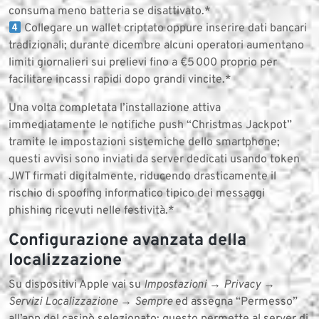
consuma meno batteria se disattivato.*
Collegare un wallet criptato oppure inserire dati bancari
tradizionali; durante dicembre alcuni operatori aumentano
limiti giornalieri sui prelievi fino a €5 000 proprio per
facilitare incassi rapidi dopo grandi vincite.*
Una volta completata l’installazione attiva
immediatamente le notifiche push “Christmas Jackpot”
tramite le impostazioni sistemiche dello smartphone;
questi avvisi sono inviati da server dedicati usando token
JWT firmati digitalmente, riducendo drasticamente il
rischio di spoofing informatico tipico dei messaggi
phishing ricevuti nelle festività.*
Configurazione avanzata della
localizzazione
Su dispositivi Apple vai su
Impostazioni → Privacy →
Servizi Localizzazione → Sempre
ed assegna “Permesso”