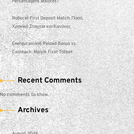
Percentagens Maiores?
Robocat First Deposit Match: Ποσό,
Χρονικά Στοιχεία και Κανόνες
Energycasino6 Reload Bonus vs
Cashback: Melyik Fizet Többet
Recent Comments
No comments to show.
Archives
August 2026