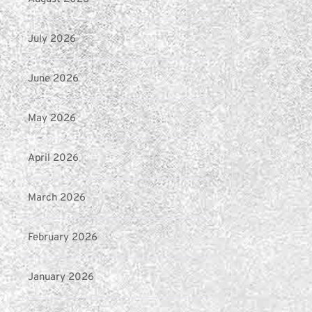
July 2026
June 2026
May 2026
April 2026
March 2026
February 2026
January 2026