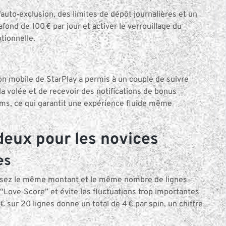
uto‑exclusion, des limites de dépôt journalières et un
fond de 100 € par jour et activer le verrouillage du
tionnelle.
tion mobile de StarPlay a permis à un couple de suivre
la volée et de recevoir des notifications de bonus
0 ms, ce qui garantit une expérience fluide même
 deux pour les novices
es
issez le même montant et le même nombre de lignes
 “Love‑Score” et évite les fluctuations trop importantes
sur 20 lignes donne un total de 4 € par spin, un chiffre