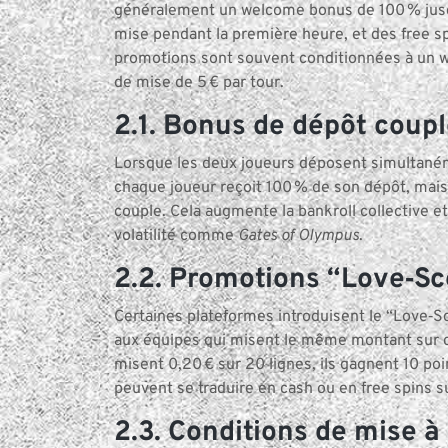
généralement un welcome bonus de 100 % jusq
mise pendant la première heure, et des free spi
promotions sont souvent conditionnées à un w
de mise de 5 € par tour.
2.1. Bonus de dépôt coup
Lorsque les deux joueurs déposent simultanéme
chaque joueur reçoit 100 % de son dépôt, mais
couple. Cela augmente la bankroll collective e
volatilité comme
Gates of Olympus
.
2.2. Promotions “Love‑Sc
Certaines plateformes introduisent le “Love‑S
aux équipes qui misent le même montant sur c
misent 0,20 € sur 20 lignes, ils gagnent 10 poi
peuvent se traduire en cash ou en free spins 
2.3. Conditions de mise à