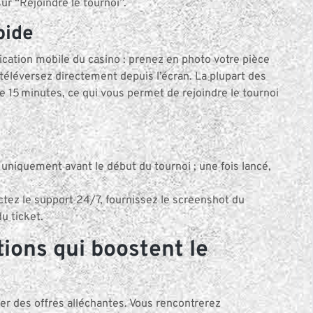
ur “Rejoindre le tournoi”.
pide
lication mobile du casino : prenez en photo votre pièce
is téléversez directement depuis l’écran. La plupart des
 15 minutes, ce qui vous permet de rejoindre le tournoi
uniquement avant le début du tournoi ; une fois lancé,
ctez le support 24/7, fournissez le screenshot du
u ticket.
ions qui boostent le
cer des offres alléchantes. Vous rencontrerez