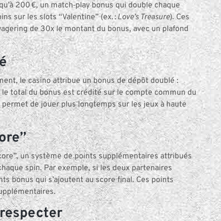
u’à 200 €, un match‑play bonus qui double chaque
ns sur les slots “Valentine” (ex. :
Love’s Treasure
). Ces
agering de 30x le montant du bonus, avec un plafond
lé
nt, le casino attribue un bonus de dépôt doublé :
 le total du bonus est crédité sur le compte commun du
t permet de jouer plus longtemps sur les jeux à haute
ore”
core”, un système de points supplémentaires attribués
haque spin. Par exemple, si les deux partenaires
nts bonus qui s’ajoutent au score final. Ces points
supplémentaires.
 respecter