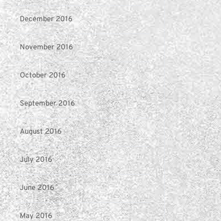
December 2016
November 2016
October 2016
September 2016
August 2016
July 2016
June 2016
May 2016