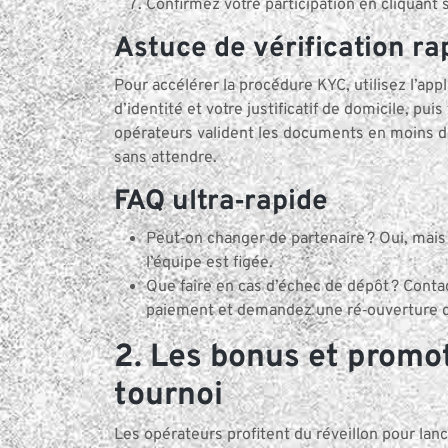
Confirmez votre participation en cliquant s
Astuce de vérification ra
Pour accélérer la procédure KYC, utilisez l’app
d’identité et votre justificatif de domicile, pu
opérateurs valident les documents en moins de
sans attendre.
FAQ ultra‑rapide
Peut‑on changer de partenaire ? Oui, mais 
l’équipe est figée.
Que faire en cas d’échec de dépôt ? Conta
paiement et demandez une ré‑ouverture d
2. Les bonus et promot
tournoi
Les opérateurs profitent du réveillon pour lan