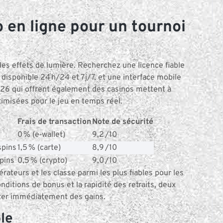
o en ligne pour un tournoi
 les effets de lumière. Recherchez une licence fiable
 disponible 24 h/24 et 7 j/7, et une interface mobile
 2026 qui offrent également des casinos mettent à
timisées pour le jeu en temps réel.
Frais de transaction
Note de sécurité
0 % (e‑wallet)
9,2 /10
spins
1,5 % (carte)
8,9 /10
pins
0,5 % (crypto)
9,0 /10
pérateurs et les classe parmi les plus fiables pour les
nditions de bonus et la rapidité des retraits, deux
fiter immédiatement des gains.
le