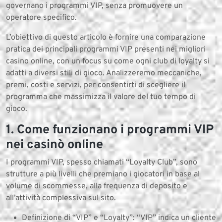
governano i programmi VIP, senza promuovere un
operatore specifico.
L’obiettivo di questo articolo è fornire una comparazione
pratica dei principali programmi VIP presenti nei migliori
casino online, con un focus su come ogni club di loyalty si
adatti a diversi stili di gioco. Analizzeremo meccaniche,
premi, costi e servizi, per consentirti di scegliere il
programma che massimizza il valore del tuo tempo di
gioco.
1. Come funzionano i programmi VIP
nei casinò online
I programmi VIP, spesso chiamati “Loyalty Club”, sono
strutture a più livelli che premiano i giocatori in base al
volume di scommesse, alla frequenza di deposito e
all’attività complessiva sul sito.
Definizione di “VIP” e “Loyalty”: “VIP” indica un cliente