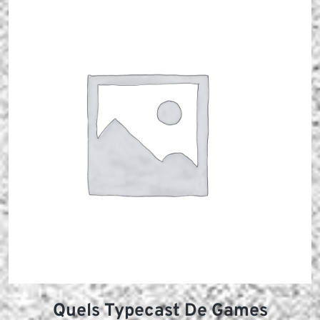
Quels Typecast De Games