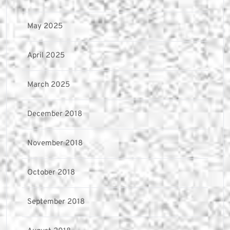
May 2025
April 2025
March 2025
December 2018
November 2018
October 2018
September 2018