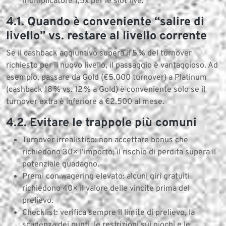
moltiplicatore 1,5x per le slot live.
4.1. Quando è conveniente “salire di
livello” vs. restare al livello corrente
Se il cashback aggiuntivo supera il 5 % del turnover
richiesto per il nuovo livello, il passaggio è vantaggioso. Ad
esempio, passare da Gold (€5.000 turnover) a Platinum
(cashback 18 % vs. 12 % a Gold) è conveniente solo se il
turnover extra è inferiore a €2.500 al mese.
4.2. Evitare le trappole più comuni
Turnover irrealistico: non accettare bonus che
richiedono 30× l’importo; il rischio di perdita supera il
potenziale guadagno.
Premi con wagering elevato: alcuni giri gratuiti
richiedono 40× il valore delle vincite prima del
prelievo.
Checklist: verifica sempre il limite di prelievo, la
scadenza dei punti, le restrizioni sui giochi e le