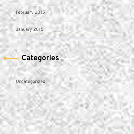
February 2015
January 2015
Categories
Uncategorized