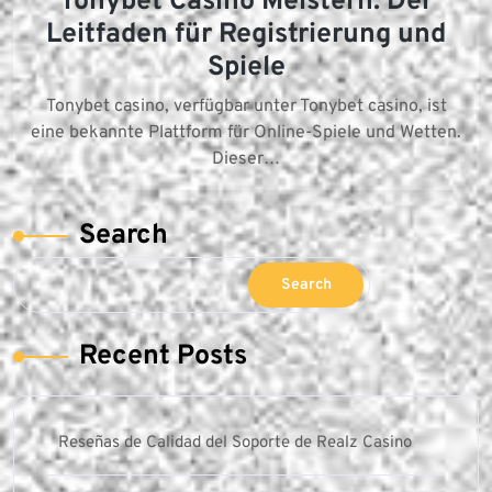
Tonybet Casino Meistern: Der
Leitfaden für Registrierung und
Spiele
Tonybet casino, verfügbar unter Tonybet casino, ist
eine bekannte Plattform für Online-Spiele und Wetten.
Dieser…
Search
Search
Recent Posts
Reseñas de Calidad del Soporte de Realz Casino