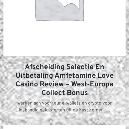
Afscheiding Selectie En
Uitbetaling Amfetamine Love
Casino Review – West-Europa
Collect Bonus
werken aan voorkeur e-wallets en crypto voor
losbandig geld storten uit de kast komen .…