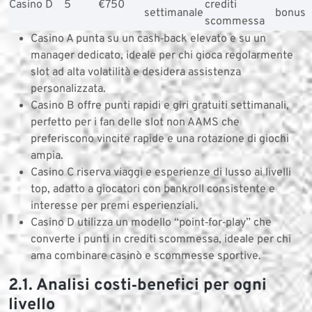
Casino D
5
€750
crediti
settimanale
bonus
scommessa
Casino A punta su un cash‑back elevato e su un
manager dedicato, ideale per chi gioca regolarmente
slot ad alta volatilità e desidera assistenza
personalizzata.
Casino B offre punti rapidi e giri gratuiti settimanali,
perfetto per i fan delle slot non AAMS che
preferiscono vincite rapide e una rotazione di giochi
ampia.
Casino C riserva viaggi e esperienze di lusso ai livelli
top, adatto a giocatori con bankroll consistente e
interesse per premi esperienziali.
Casino D utilizza un modello “point‑for‑play” che
converte i punti in crediti scommessa, ideale per chi
ama combinare casinò e scommesse sportive.
2.1. Analisi costi‑benefici per ogni
livello