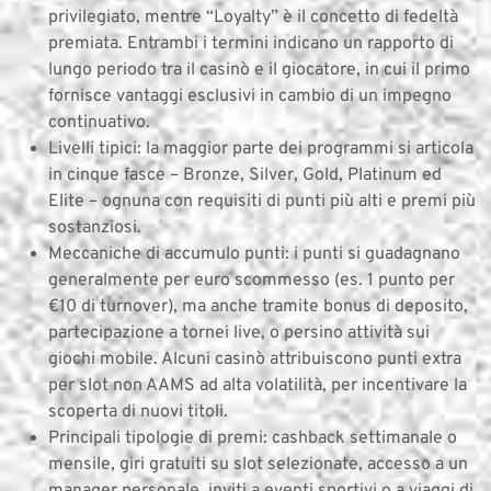
privilegiato, mentre “Loyalty” è il concetto di fedeltà
premiata. Entrambi i termini indicano un rapporto di
lungo periodo tra il casinò e il giocatore, in cui il primo
fornisce vantaggi esclusivi in cambio di un impegno
continuativo.
Livelli tipici: la maggior parte dei programmi si articola
in cinque fasce – Bronze, Silver, Gold, Platinum ed
Elite – ognuna con requisiti di punti più alti e premi più
sostanziosi.
Meccaniche di accumulo punti: i punti si guadagnano
generalmente per euro scommesso (es. 1 punto per
€10 di turnover), ma anche tramite bonus di deposito,
partecipazione a tornei live, o persino attività sui
giochi mobile. Alcuni casinò attribuiscono punti extra
per slot non AAMS ad alta volatilità, per incentivare la
scoperta di nuovi titoli.
Principali tipologie di premi: cashback settimanale o
mensile, giri gratuiti su slot selezionate, accesso a un