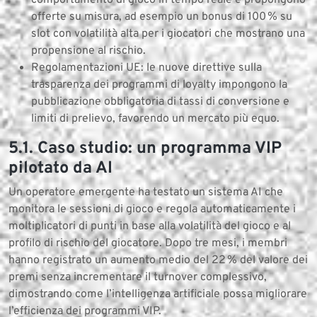
comportamento di gioco in tempo reale e propongono
offerte su misura, ad esempio un bonus di 100 % su
slot con volatilità alta per i giocatori che mostrano una
propensione al rischio.
Regolamentazioni UE: le nuove direttive sulla
trasparenza dei programmi di loyalty impongono la
pubblicazione obbligatoria di tassi di conversione e
limiti di prelievo, favorendo un mercato più equo.
5.1. Caso studio: un programma VIP
pilotato da AI
Un operatore emergente ha testato un sistema AI che
monitora le sessioni di gioco e regola automaticamente i
moltiplicatori di punti in base alla volatilità del gioco e al
profilo di rischio del giocatore. Dopo tre mesi, i membri
hanno registrato un aumento medio del 22 % del valore dei
premi senza incrementare il turnover complessivo,
dimostrando come l’intelligenza artificiale possa migliorare
l’efficienza dei programmi VIP.