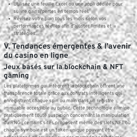
Utilisez une feuille Excel ou une appli dédiée pour
suivre gains/pertes en temps réel.
Révisez votre plan tous les mois selon vos
performances réelles afin d’ajuster limites et
stratégies.
V. Tendances émergentes & l’avenir
du casino en ligne
Jeux basés sur la blockchain & NFT
gaming
Les plateformes qui intègrent la blockchain offrent une
transparence totale grâce aux contrats intelligents qui
enregistrent chaque spin ou main dans un registre
immuable accessible au public. Cette technologie élimine
pratiquement toute suspicion concernant la manipulation
du RNG ; certains sites proposent même des slots NFT où
chaque symbole est un token unique pouvant être