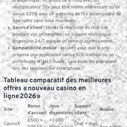
(« wagering ») ; un bonus de €1 000 avec un
multiplicateur 30x peut être moins intéressant qu’un
bonus €200 avec un wagering de 15x accompagné de
free spins sans mise maximale.
Service client
: testez la réactivité du chat live
pendant vos recherches ; un support multilingue
disponible 24/7 indique un sérieux professionnel.
Compatibilité mobile
: assurez‑vous que le site
propose une application native iOS/Android ou un
portefeuille HTML5 fluide ; cela évite les plantages
lors des sessions sur smartphone.
Tableau comparatif des meilleures
offres « nouveau casino en
ligne 2026 »
Bonus
Jeux
Support
Site
Mobile
d’accueil
disponibles
client
€500 +
+3 000
CasinoX
Chat + mail