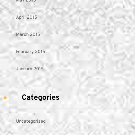
May 2015
April 2015
March 2015
February 2015
January 2015
Categories
Uncategorized