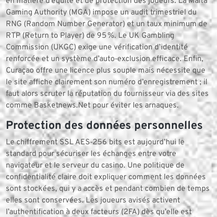
en matière d’équité et de protection des joueurs. La Malta
Gaming Authority (MGA) impose un audit trimestriel du
RNG (Random Number Generator) et un taux minimum de
RTP (Return to Player) de 95 %. Le UK Gambling
Commission (UKGC) exige une vérification d’identité
renforcée et un système d’auto‑exclusion efficace. Enfin,
Curaçao offre une licence plus souple mais nécessite que
le site affiche clairement son numéro d’enregistrement ; il
faut alors scruter la réputation du fournisseur via des sites
comme Basketnews.Net pour éviter les arnaques.
Protection des données personnelles
Le chiffrement SSL AES‑256 bits est aujourd’hui le
standard pour sécuriser les échanges entre votre
navigateur et le serveur du casino. Une politique de
confidentialité claire doit expliquer comment les données
sont stockées, qui y a accès et pendant combien de temps
elles sont conservées. Les joueurs avisés activent
l’authentification à deux facteurs (2FA) dès qu’elle est