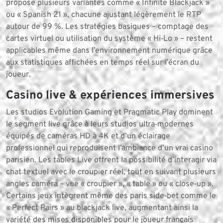
propose plusieurs variantes comme « Infinite Blackjack »
ou « Spanish 21 », chacune ajustant légèrement le RTP
autour de 99 %. Les stratégies basiques – comptage des
cartes virtuel ou utilisation du système « Hi‑Lo » – restent
applicables même dans l’environnement numérique grâce
aux statistiques affichées en temps réel sur l’écran du
joueur.
Casino live & expériences immersives
Les studios Evolution Gaming et Pragmatic Play dominent
le segment live grâce à leurs studios ultra‑modernes
équipés de caméras HD à 4K et d’un éclairage
professionnel qui reproduisent l’ambiance d’un vrai casino
parisien. Les tables Live offrent la possibilité d’interagir via
chat textuel avec le croupier réel, tout en suivant plusieurs
angles caméra – vue « croupier », « table » ou « close‑up ».
Certains jeux intègrent même des paris side‑bet comme le
« Perfect Pairs » au blackjack live, augmentant ainsi la
variété des mises disponibles pour le joueur français