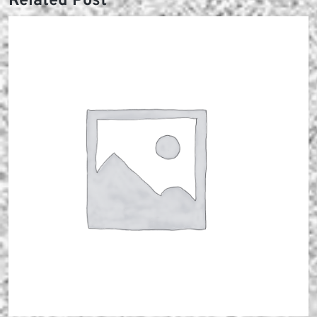
Related Post