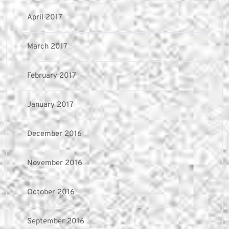
April 2017
March 2017
February 2017
January 2017
December 2016
November 2016
October 2016
September 2016