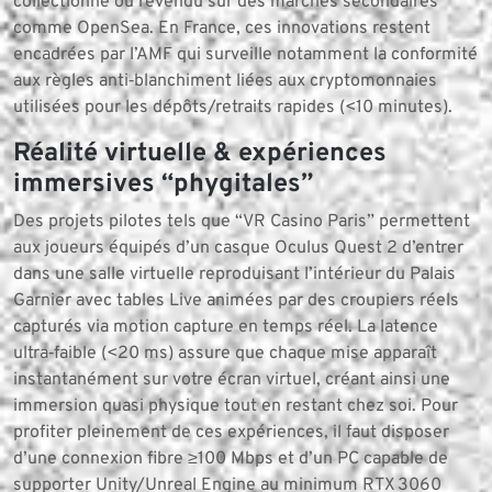
collectionné ou revendu sur des marchés secondaires
comme OpenSea. En France, ces innovations restent
encadrées par l’AMF qui surveille notamment la conformité
aux règles anti‑blanchiment liées aux cryptomonnaies
utilisées pour les dépôts/retraits rapides (<10 minutes).
Réalité virtuelle & expériences
immersives “phygitales”
Des projets pilotes tels que “VR Casino Paris” permettent
aux joueurs équipés d’un casque Oculus Quest 2 d’entrer
dans une salle virtuelle reproduisant l’intérieur du Palais
Garnier avec tables Live animées par des croupiers réels
capturés via motion capture en temps réel. La latence
ultra‑faible (<20 ms) assure que chaque mise apparaît
instantanément sur votre écran virtuel, créant ainsi une
immersion quasi physique tout en restant chez soi. Pour
profiter pleinement de ces expériences, il faut disposer
d’une connexion fibre ≥100 Mbps et d’un PC capable de
supporter Unity/Unreal Engine au minimum RTX 3060