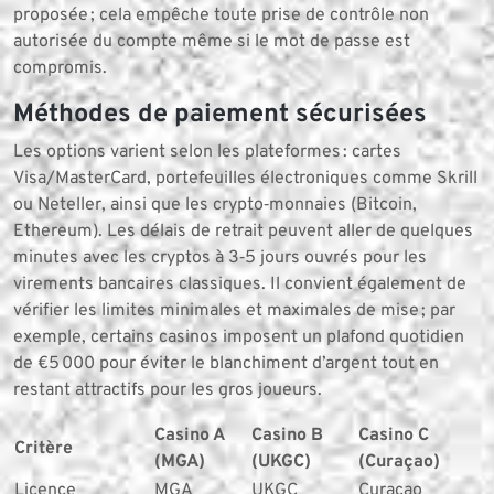
proposée ; cela empêche toute prise de contrôle non
autorisée du compte même si le mot de passe est
compromis.
Méthodes de paiement sécurisées
Les options varient selon les plateformes : cartes
Visa/MasterCard, portefeuilles électroniques comme Skrill
ou Neteller, ainsi que les crypto‑monnaies (Bitcoin,
Ethereum). Les délais de retrait peuvent aller de quelques
minutes avec les cryptos à 3‑5 jours ouvrés pour les
virements bancaires classiques. Il convient également de
vérifier les limites minimales et maximales de mise ; par
exemple, certains casinos imposent un plafond quotidien
de €5 000 pour éviter le blanchiment d’argent tout en
restant attractifs pour les gros joueurs.
Casino A
Casino B
Casino C
Critère
(MGA)
(UKGC)
(Curaçao)
Licence
MGA
UKGC
Curaçao