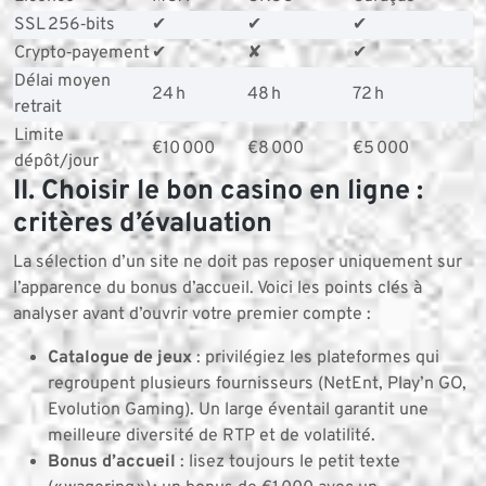
SSL 256‑bits
✔︎
✔︎
✔︎
Crypto‑payement
✔︎
✘
✔︎
Délai moyen
24 h
48 h
72 h
retrait
Limite
€10 000
€8 000
€5 000
dépôt/jour
II. Choisir le bon casino en ligne :
critères d’évaluation
La sélection d’un site ne doit pas reposer uniquement sur
l’apparence du bonus d’accueil. Voici les points clés à
analyser avant d’ouvrir votre premier compte :
Catalogue de jeux
: privilégiez les plateformes qui
regroupent plusieurs fournisseurs (NetEnt, Play’n GO,
Evolution Gaming). Un large éventail garantit une
meilleure diversité de RTP et de volatilité.
Bonus d’accueil
: lisez toujours le petit texte