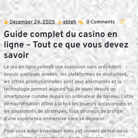
Skip
to
content
December 24, 2025
ebteh
0 Comments
December
ebteh
24,
Guide complet du casino en
2025
ligne – Tout ce que vous devez
savoir
Le jeu en ligne connaît une explosion sans précédent
depuis quelques années : les plateformes se multiplient,
les offres promotionnelles sont plus alléchantes et la
technologie permet aujourd’hui de jouer depuis un
smartphone comme depuis un ordinateur de bureau. Cette
démocratisation attire à la fois les joueurs occasionnels et
les passionnés de stratégies, tous désireux de profiter
d’une expérience immersive sans se déplacer.
Pour vous aider à naviguer dans cet univers dense, nous