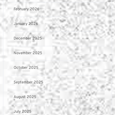
February 2026
January 2026
December 2025
November 2025
October 2025
September 2025
August 2025
July 2025