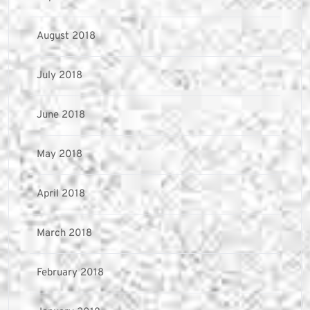
August 2018
July 2018
June 2018
May 2018
April 2018
March 2018
February 2018