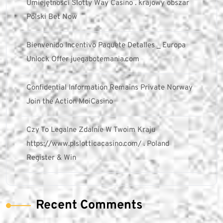
Umiejętności Slotty Way Casino . krajowy obszar
Polski Bet Now
Bienvenido Incentivo Paquete Detalles _ Europa
Unlock Offer juegabotemania.com
Confidential Information Remains Private Norway
Join the Action MoiCasino
Czy To Legalne Zdalnie W Twoim Kraju
https://www.plslotticacasino.com/ . Poland
Register & Win
Recent Comments