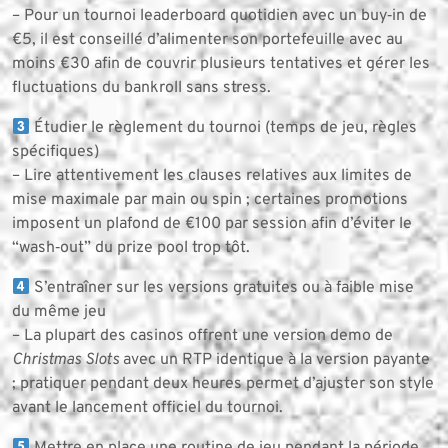
– Pour un tournoi leaderboard quotidien avec un buy‑in de
€5, il est conseillé d’alimenter son portefeuille avec au
moins €30 afin de couvrir plusieurs tentatives et gérer les
fluctuations du bankroll sans stress.
Étudier le règlement du tournoi (temps de jeu, règles
spécifiques)
– Lire attentivement les clauses relatives aux limites de
mise maximale par main ou spin ; certaines promotions
imposent un plafond de €100 par session afin d’éviter le
“wash‑out” du prize pool trop tôt.
S’entraîner sur les versions gratuites ou à faible mise
du même jeu
– La plupart des casinos offrent une version demo de
Christmas Slots
avec un RTP identique à la version payante
; pratiquer pendant deux heures permet d’ajuster son style
avant le lancement officiel du tournoi.