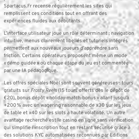
Spartacus.Fr recense régulièrement les sites qui
remplissent ces conditions tout en offrant des
expériences fluides aux débutants.
L’interface utilisateur joue un rôle déterminant : navigation
intuitive, menus clairement libellés et tutoriels intégrés
permettent aux nouveaux joueurs d’apprendre sans
friction. Certains opérateurs proposent même un mode
« démo guidée » où chaque étape du jeu est commentée
par une IA pédagogique.
Les offres spéciales Noël sont souvent généreuses : tours
gratuits sur
Frosty Reels
(15 tours offerts dès le dépôt de
€20), bonus dépôt « holiday‑match‑bonus » allant jusqu’à
+200 % avec un wagering raisonnable de x30 sur les jeux
de table et x40 sur les slots à haute volatilité. Un autre
avantage recherché est le casino en ligne sans vérification
qui simplifie l’inscription tout en restant sécurisé grâce à
des solutions KYC automatisées reconnues par Editions