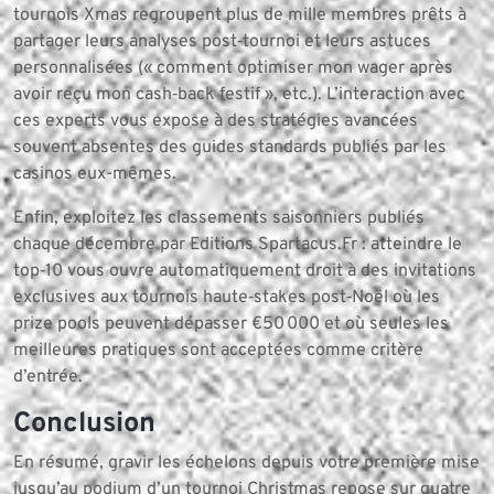
tournois Xmas regroupent plus de mille membres prêts à
partager leurs analyses post‑tournoi et leurs astuces
personnalisées (« comment optimiser mon wager après
avoir reçu mon cash‑back festif », etc.). L’interaction avec
ces experts vous expose à des stratégies avancées
souvent absentes des guides standards publiés par les
casinos eux-mêmes.
Enfin, exploitez les classements saisonniers publiés
chaque décembre par Editions Spartacus.Fr : atteindre le
top‑10 vous ouvre automatiquement droit à des invitations
exclusives aux tournois haute‑stakes post‑Noël où les
prize pools peuvent dépasser €50 000 et où seules les
meilleures pratiques sont acceptées comme critère
d’entrée.
Conclusion
En résumé, gravir les échelons depuis votre première mise
jusqu’au podium d’un tournoi Christmas repose sur quatre