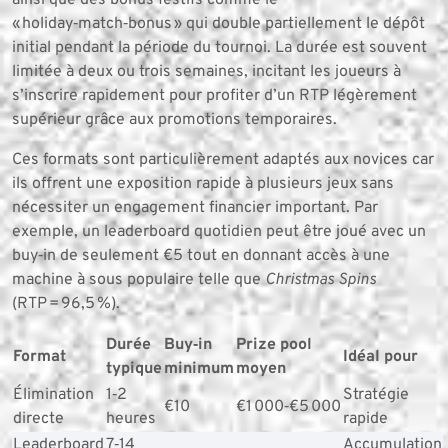
ainsi que des bonus festifs comme le
« holiday‑match‑bonus » qui double partiellement le dépôt
initial pendant la période du tournoi. La durée est souvent
limitée à deux ou trois semaines, incitant les joueurs à
s’inscrire rapidement pour profiter d’un RTP légèrement
supérieur grâce aux promotions temporaires.
Ces formats sont particulièrement adaptés aux novices car
ils offrent une exposition rapide à plusieurs jeux sans
nécessiter un engagement financier important. Par
exemple, un leaderboard quotidien peut être joué avec un
buy‑in de seulement €5 tout en donnant accès à une
machine à sous populaire telle que
Christmas Spins
(RTP = 96,5 %).
Durée
Buy‑in
Prize pool
Format
Idéal pour
typique
minimum
moyen
Élimination
1‑2
Stratégie
€10
€1 000‑€5 000
directe
heures
rapide
Leaderboard
7‑14
Accumulation