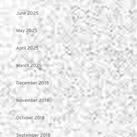
June 2025
May 2025
April 2025
March 2025
December 2018
November 2018
October 2018
September 2018