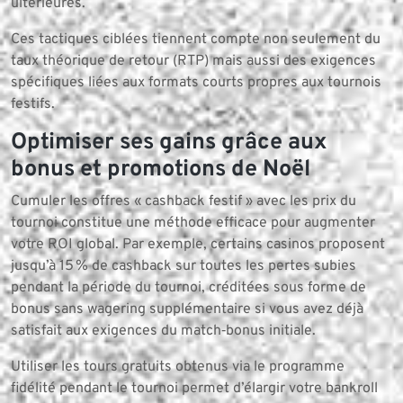
ultérieures.
Ces tactiques ciblées tiennent compte non seulement du
taux théorique de retour (RTP) mais aussi des exigences
spécifiques liées aux formats courts propres aux tournois
festifs.
Optimiser ses gains grâce aux
bonus et promotions de Noël
Cumuler les offres « cashback festif » avec les prix du
tournoi constitue une méthode efficace pour augmenter
votre ROI global. Par exemple, certains casinos proposent
jusqu’à 15 % de cashback sur toutes les pertes subies
pendant la période du tournoi, créditées sous forme de
bonus sans wagering supplémentaire si vous avez déjà
satisfait aux exigences du match‑bonus initiale.
Utiliser les tours gratuits obtenus via le programme
fidélité pendant le tournoi permet d’élargir votre bankroll