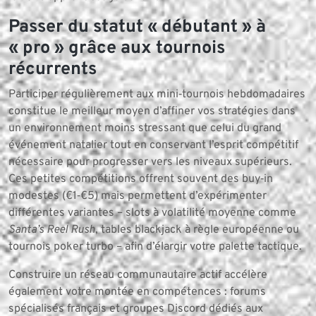
Passer du statut « débutant » à
« pro » grâce aux tournois
récurrents
Participer régulièrement aux mini‑tournois hebdomadaires
constitue le meilleur moyen d’affiner vos stratégies dans
un environnement moins stressant que celui du grand
événement natalier tout en conservant l’esprit compétitif
nécessaire pour progresser vers les niveaux supérieurs.
Ces petites compétitions offrent souvent des buy‑in
modestes (€1‑€5) mais permettent d’expérimenter
différentes variantes – slots à volatilité moyenne comme
Santa’s Reel Rush
, tables blackjack à règle européenne ou
tournois poker turbo – afin d’élargir votre palette tactique.
Construire un réseau communautaire actif accélère
également votre montée en compétences : forums
spécialisés français et groupes Discord dédiés aux