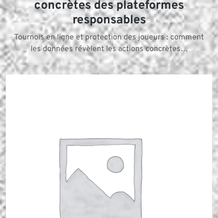
concrètes des plateformes
responsables
Tournois en ligne et protection des joueurs : comment
les données révèlent les actions concrètes…