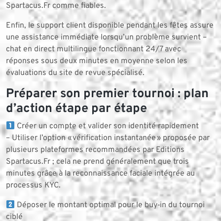
Spartacus.Fr comme fiables.
Enfin, le support client disponible pendant les fêtes assure
une assistance immédiate lorsqu’un problème survient –
chat en direct multilingue fonctionnant 24/7 avec
réponses sous deux minutes en moyenne selon les
évaluations du site de revue spécialisé.
Préparer son premier tournoi : plan
d’action étape par étape
Créer un compte et valider son identité rapidement
– Utiliser l’option « vérification instantanée » proposée par
plusieurs plateformes recommandées par Editions
Spartacus.Fr ; cela ne prend généralement que trois
minutes grâce à la reconnaissance faciale intégrée au
processus KYC.
Déposer le montant optimal pour le buy‑in du tournoi
ciblé