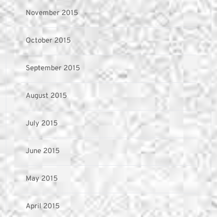
November 2015
October 2015
September 2015
August 2015
July 2015
June 2015
May 2015
April 2015