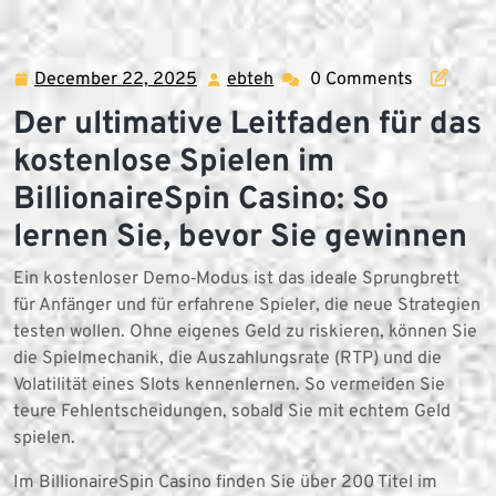
Skip
to
content
December 22, 2025
ebteh
0 Comments
December
ebteh
22,
Der ultimative Leitfaden für das
2025
kostenlose Spielen im
BillionaireSpin Casino: So
lernen Sie, bevor Sie gewinnen
Ein kostenloser Demo‑Modus ist das ideale Sprungbrett
für Anfänger und für erfahrene Spieler, die neue Strategien
testen wollen. Ohne eigenes Geld zu riskieren, können Sie
die Spielmechanik, die Auszahlungsrate (RTP) und die
Volatilität eines Slots kennenlernen. So vermeiden Sie
teure Fehlentscheidungen, sobald Sie mit echtem Geld
spielen.
Im BillionaireSpin Casino finden Sie über 200 Titel im