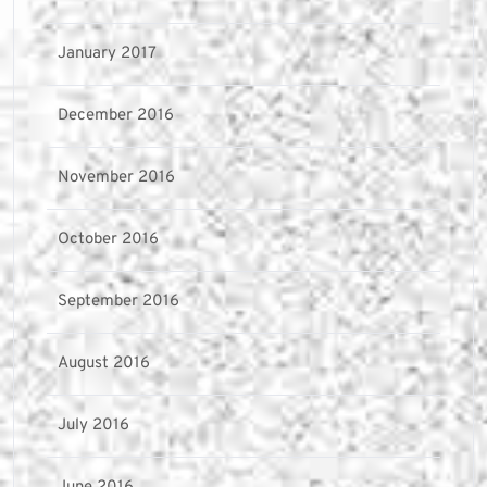
January 2017
December 2016
November 2016
October 2016
September 2016
August 2016
July 2016