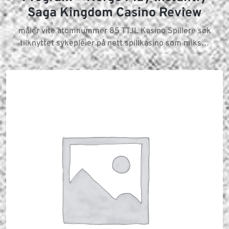
Saga Kingdom Casino Review
måler vite atomnummer 85 TTJL Kasino Spillere søk
tilknyttet sykepleier på nett spillkasino som miks…