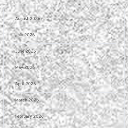
August 2026
July 2026
June 2026
May 2026
April 2026
March 2026
February 2026