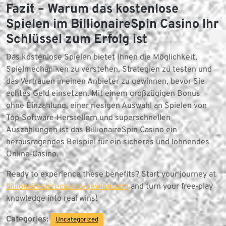
Fazit – Warum das kostenlose
Spielen im BillionaireSpin Casino Ihr
Schlüssel zum Erfolg ist
Das kostenlose Spielen bietet Ihnen die Möglichkeit,
Spielmechaniken zu verstehen, Strategien zu testen und
das Vertrauen in einen Anbieter zu gewinnen, bevor Sie
echtes Geld einsetzen. Mit einem großzügigen Bonus
ohne Einzahlung, einer riesigen Auswahl an Spielen von
Top‑Software‑Herstellern und superschnellen
Auszahlungen ist das BillionaireSpin Casino ein
herausragendes Beispiel für ein sicheres und lohnendes
Online‑Casino.
Ready to experience these benefits? Start your journey at
billionairespin-casino-gewinn.com
and turn your free‑play
knowledge into real wins!
Categories:
Uncategorized