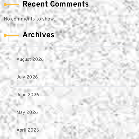
Recent Comments
No comments to show.
Archives
August 2026
July 2026
June 2026
May 2026
April 2026