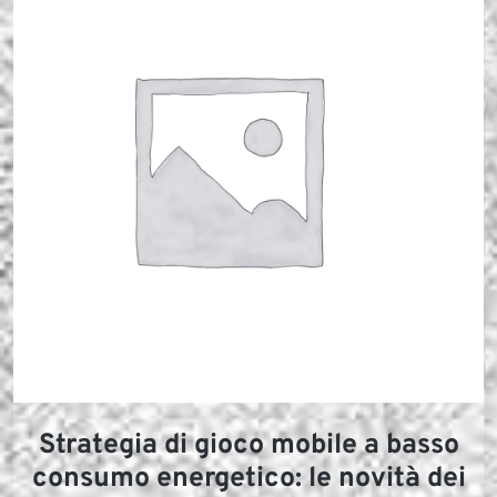
Strategia di gioco mobile a basso
consumo energetico: le novità dei