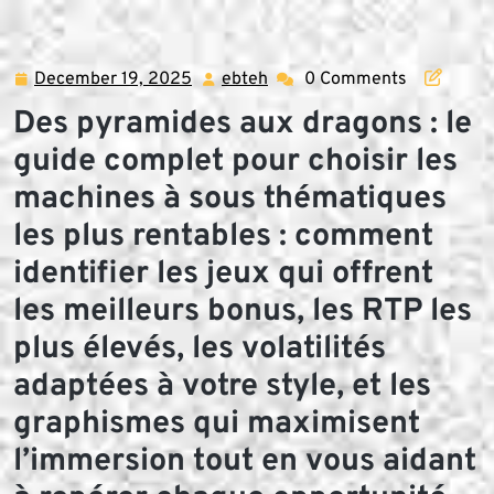
Skip
to
content
December 19, 2025
ebteh
0 Comments
December
ebteh
19,
Des pyramides aux dragons : le
2025
guide complet pour choisir les
machines à sous thématiques
les plus rentables : comment
identifier les jeux qui offrent
les meilleurs bonus, les RTP les
plus élevés, les volatilités
adaptées à votre style, et les
graphismes qui maximisent
l’immersion tout en vous aidant