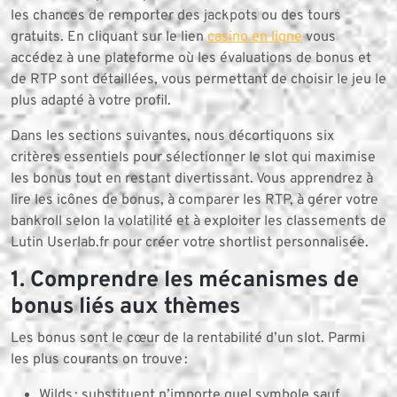
les chances de remporter des jackpots ou des tours
gratuits. En cliquant sur le lien
casino en ligne
vous
accédez à une plateforme où les évaluations de bonus et
de RTP sont détaillées, vous permettant de choisir le jeu le
plus adapté à votre profil.
Dans les sections suivantes, nous décortiquons six
critères essentiels pour sélectionner le slot qui maximise
les bonus tout en restant divertissant. Vous apprendrez à
lire les icônes de bonus, à comparer les RTP, à gérer votre
bankroll selon la volatilité et à exploiter les classements de
Lutin Userlab.fr pour créer votre shortlist personnalisée.
1. Comprendre les mécanismes de
bonus liés aux thèmes
Les bonus sont le cœur de la rentabilité d’un slot. Parmi
les plus courants on trouve :
Wilds : substituent n’importe quel symbole sauf