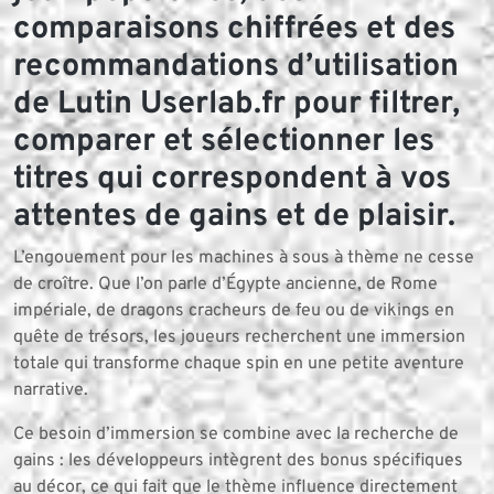
comparaisons chiffrées et des
recommandations d’utilisation
de Lutin Userlab.fr pour filtrer,
comparer et sélectionner les
titres qui correspondent à vos
attentes de gains et de plaisir.
L’engouement pour les machines à sous à thème ne cesse
de croître. Que l’on parle d’Égypte ancienne, de Rome
impériale, de dragons cracheurs de feu ou de vikings en
quête de trésors, les joueurs recherchent une immersion
totale qui transforme chaque spin en une petite aventure
narrative.
Ce besoin d’immersion se combine avec la recherche de
gains : les développeurs intègrent des bonus spécifiques
au décor, ce qui fait que le thème influence directement