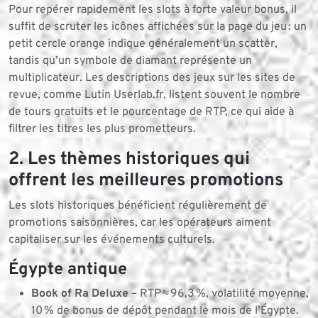
Pour repérer rapidement les slots à forte valeur bonus, il
suffit de scruter les icônes affichées sur la page du jeu : un
petit cercle orange indique généralement un scatter,
tandis qu’un symbole de diamant représente un
multiplicateur. Les descriptions des jeux sur les sites de
revue, comme Lutin Userlab.fr, listent souvent le nombre
de tours gratuits et le pourcentage de RTP, ce qui aide à
filtrer les titres les plus prometteurs.
2. Les thèmes historiques qui
offrent les meilleures promotions
Les slots historiques bénéficient régulièrement de
promotions saisonnières, car les opérateurs aiment
capitaliser sur les événements culturels.
Égypte antique
Book of Ra Deluxe
– RTP ≈ 96,3 %, volatilité moyenne,
10 % de bonus de dépôt pendant le mois de l’Égypte.