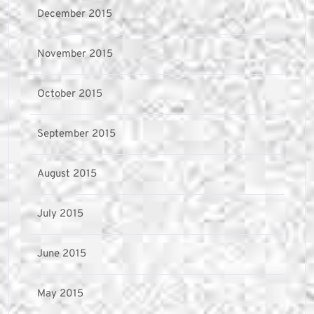
December 2015
November 2015
October 2015
September 2015
August 2015
July 2015
June 2015
May 2015