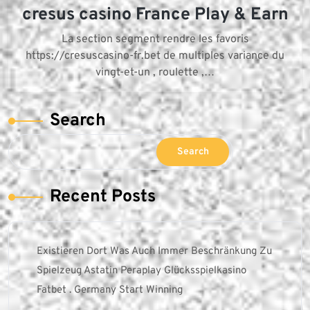
cresus casino France Play & Earn
La section segment rendre les favoris
https://cresuscasino-fr.bet de multiples variance du
vingt-et-un , roulette ,…
Search
Search
Recent Posts
Existieren Dort Was Auch Immer Beschränkung Zu
Spielzeug Astatin Peraplay Glücksspielkasino
Fatbet . Germany Start Winning