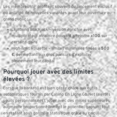
Les membres VIP profitent souvent du lancement exclusif
ou anticipé de nouvelles variantes avant leur ouverture au
grand public :
Lightning Blackjack – version enrichie avec
multiplicateur aléatoire pouvant atteindre
x100
sur
certains gains
High‑limit Roulette – limites minimales fixées à
500
€
, permettant aux gros parisurs d’exploiter
pleinement leur capital
Pourquoi jouer avec des limites
élevées ?
Lorsque la bankroll est bien gérée grâce aux outils
automatiques fournis par Casino En Ligne.Gb.Net (alertes
seuils personnalisées), jouer avec des mises supérieures
augmente proportionnellement le potentiel gagnant tout
en restant sous contrôle statistique grâce au calcul