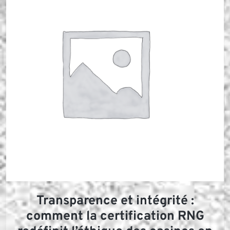
Transparence et intégrité :
comment la certification RNG