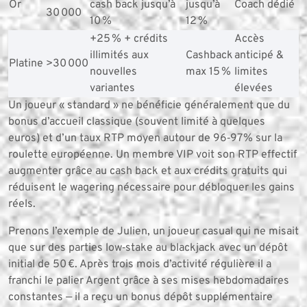
Or
cash back jusqu’à
jusqu’à
Coach dédié
30 000
10 %
12 %
+25 % + crédits
Accès
illimités aux
Cashback
anticipé &
Platine
>30 000
nouvelles
max 15 %
limites
variantes
élevées
Un joueur « standard » ne bénéficie généralement que du
bonus d’accueil classique (souvent limité à quelques
euros) et d’un taux RTP moyen autour de 96‑97 % sur la
roulette européenne. Un membre VIP voit son RTP effectif
augmenter grâce au cash back et aux crédits gratuits qui
réduisent le wagering nécessaire pour débloquer les gains
réels.
Prenons l’exemple de Julien, un joueur casual qui ne misait
que sur des parties low‑stake au blackjack avec un dépôt
initial de 50 €. Après trois mois d’activité régulière il a
franchi le palier Argent grâce à ses mises hebdomadaires
constantes — il a reçu un bonus dépôt supplémentaire