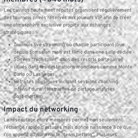
Les casinos hautement réputés organisent régulièrement
des tournois privés réservés aux joueurs VIP afin de créer
une atmosphère exclusive propice aux échanges
stratégiques :
Tournois live streaming où chaque participant joue
depuis son salon mais est filmé dans une salle dédiée
Soirées “high roller” dans des resorts partenaires
situés dans les destinations mondiales comme Monte
Carlo ou Las Vegas
Retraites physiques incluant sessions coaching
intensif durant lesquelles on partage analyses
post‑mortem
Impact du networking
Le réseautage entre membres permet non seulement
l’échange rapide d’astuces mais donne naissance à ce que
l’on appelle aujourd’hui le “team betting”. Plusieurs