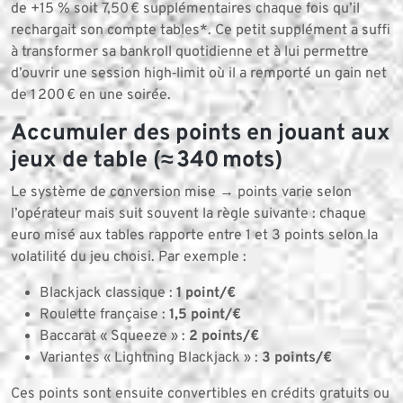
de +15 % soit 7,50 € supplémentaires chaque fois qu’il
rechargait son compte tables*. Ce petit supplément a suffi
à transformer sa bankroll quotidienne et à lui permettre
d’ouvrir une session high‑limit où il a remporté un gain net
de 1 200 € en une soirée.
Accumuler des points en jouant aux
jeux de table (≈ 340 mots)
Le système de conversion mise → points varie selon
l’opérateur mais suit souvent la règle suivante : chaque
euro misé aux tables rapporte entre 1 et 3 points selon la
volatilité du jeu choisi. Par exemple :
Blackjack classique :
1 point/€
Roulette française :
1,5 point/€
Baccarat « Squeeze » :
2 points/€
Variantes « Lightning Blackjack » :
3 points/€
Ces points sont ensuite convertibles en crédits gratuits ou