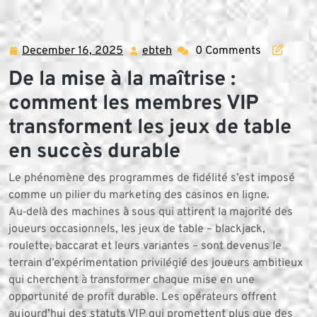
Skip
to
content
December 16, 2025
ebteh
0 Comments
December
ebteh
16,
De la mise à la maîtrise :
2025
comment les membres VIP
transforment les jeux de table
en succès durable
Le phénomène des programmes de fidélité s’est imposé
comme un pilier du marketing des casinos en ligne.
Au‑delà des machines à sous qui attirent la majorité des
joueurs occasionnels, les jeux de table – blackjack,
roulette, baccarat et leurs variantes – sont devenus le
terrain d’expérimentation privilégié des joueurs ambitieux
qui cherchent à transformer chaque mise en une
opportunité de profit durable. Les opérateurs offrent
aujourd’hui des statuts VIP qui promettent plus que des