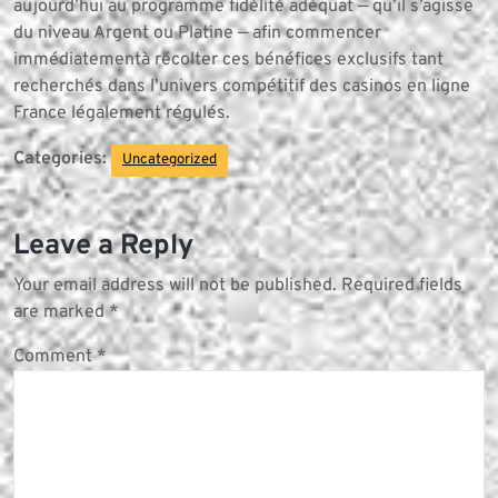
aujourd’hui au programme fidélité adéquat — qu’il s’agisse
du niveau Argent ou Platine — afin commencer
immédiatementà récolter ces bénéfices exclusifs tant
recherchés dans l’univers compétitif des casinos en ligne
France légalement régulés.
Categories:
Uncategorized
Leave a Reply
Your email address will not be published.
Required fields
are marked
*
Comment
*