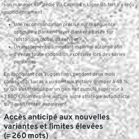
son manager VIP dédié via Casino En Ligne.Gb.Net il a reçu
quotidiennement :
Une recommandation précise sur la séquence
optimale « Banker‑Player‑Banker » basée sur
l’historique global du serveur
Un ajustement du montant maximal autorisé afin
d’éviter toute exposition excessive lors des séries
perdantes
En appliquant ces suggestions pendant deux mois
consécutifs Lucas a vu son taux victoire grimper à 48 %,
ce qui s’est traduit par un gain net cumulé supérieur à
3 500 €, loin derrière aucune autre stratégie autodidacte
qu’il avait tentée auparavant.
Accès anticipé aux nouvelles
variantes et limites élevées
(≈ 260 mots)