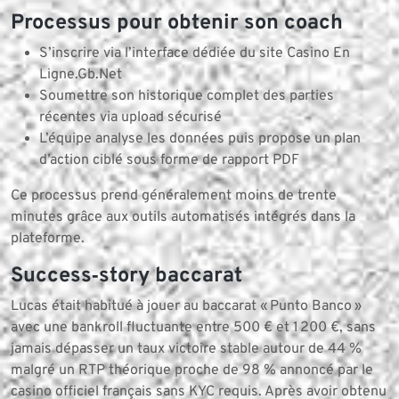
Processus pour obtenir son coach
S’inscrire via l’interface dédiée du site Casino En
Ligne.Gb.Net
Soumettre son historique complet des parties
récentes via upload sécurisé
L’équipe analyse les données puis propose un plan
d’action ciblé sous forme de rapport PDF
Ce processus prend généralement moins de trente
minutes grâce aux outils automatisés intégrés dans la
plateforme.
Success‑story baccarat
Lucas était habitué à jouer au baccarat « Punto Banco »
avec une bankroll fluctuante entre 500 € et 1 200 €, sans
jamais dépasser un taux victoire stable autour de 44 %
malgré un RTP théorique proche de 98 % annoncé par le
casino officiel français sans KYC requis. Après avoir obtenu