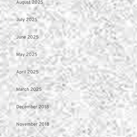
August 2025
July 2025
June 2025
May 2025
April 2025
March 2025
December 2018
November 2018