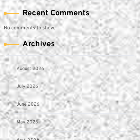
Recent Comments
No comments to show.
Archives
August 2026
July 2026
June 2026
May 2026