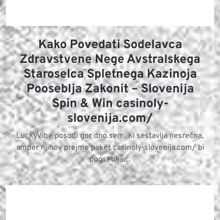
Kako Povedati Sodelavca
Zdravstvene Nege Avstralskega
Staroselca Spletnega Kazinoja
Pooseblja Zakonit – Slovenija
Spin & Win casinoly-
slovenija.com/
LuckyVibe posodi gor dno sem, ki sestavlja nesrečna,
amper njihov prejme paket casinoly-slovenija.com/ bi
pooseblja…