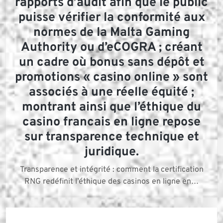
rapports d’audit afin que le public
puisse vérifier la conformité aux
normes de la Malta Gaming
Authority ou d’eCOGRA ; créant
un cadre où bonus sans dépôt et
promotions « casino online » sont
associés à une réelle équité ;
montrant ainsi que l’éthique du
casino francais en ligne repose
sur transparence technique et
juridique.
Transparence et intégrité : comment la certification
RNG redéfinit l’éthique des casinos en ligne en…