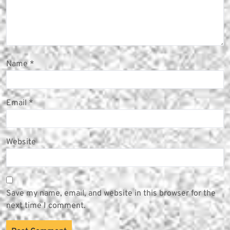
Name
*
Email
*
Website
Save my name, email, and website in this browser for the
next time I comment.