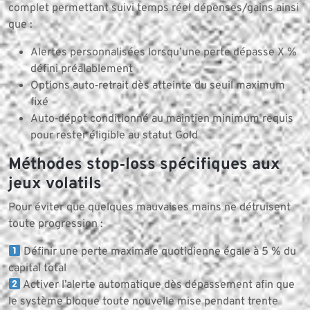
complet permettant suivi temps réel dépenses/gains ainsi
que :
Alertes personnalisées lorsqu’une perte dépasse X %
défini préalablement
Options auto‑retrait dès atteinte du seuil maximum
fixé
Auto‑dépot conditionné au maintien minimum requis
pour rester éligible au statut Gold
Méthodes stop‑loss spécifiques aux
jeux volatils
Pour éviter que quelques mauvaises mains ne détruisent
toute progression :
Définir une perte maximale quotidienne égale à 5 % du
capital total
Activer l’alerte automatique dès dépassement afin que
le système bloque toute nouvelle mise pendant trente