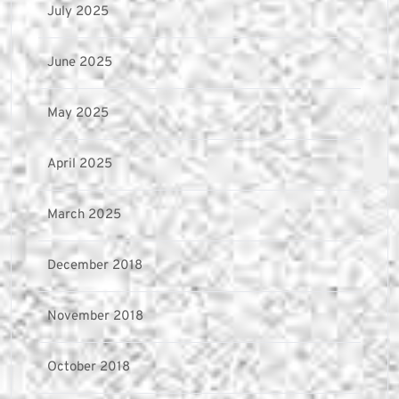
July 2025
June 2025
May 2025
April 2025
March 2025
December 2018
November 2018
October 2018