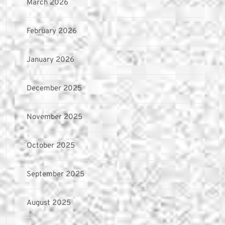
March 2026
February 2026
January 2026
December 2025
November 2025
October 2025
September 2025
August 2025