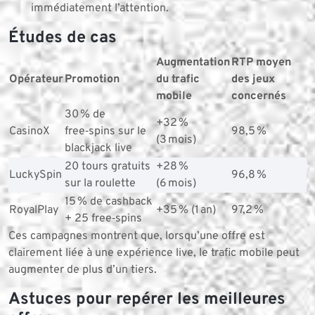
immédiatement l’attention.
Études de cas
Augmentation
RTP moyen
Opérateur
Promotion
du trafic
des jeux
mobile
concernés
30 % de
+32 %
CasinoX
free‑spins sur le
98,5 %
(3 mois)
blackjack live
20 tours gratuits
+28 %
LuckySpin
96,8 %
sur la roulette
(6 mois)
15 % de cashback
RoyalPlay
+35 % (1 an)
97,2 %
+ 25 free‑spins
Ces campagnes montrent que, lorsqu’une offre est
clairement liée à une expérience live, le trafic mobile peut
augmenter de plus d’un tiers.
Astuces pour repérer les meilleures