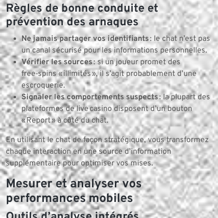
Règles de bonne conduite et
prévention des arnaques
Ne jamais partager vos identifiants
: le chat n’est pas
un canal sécurisé pour les informations personnelles.
Vérifier les sources
: si un joueur promet des
free‑spins « illimités », il s’agit probablement d’une
escroquerie.
Signaler les comportements suspects
: la plupart des
plateformes de live casino disposent d’un bouton
« Report » à côté du chat.
En utilisant le chat de façon stratégique, vous transformez
chaque interaction en une source d’information
supplémentaire pour optimiser vos mises.
Mesurer et analyser vos
performances mobiles
Outils d’analyse intégrés