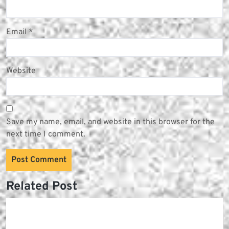
Email
*
Website
Save my name, email, and website in this browser for the
next time I comment.
Related Post