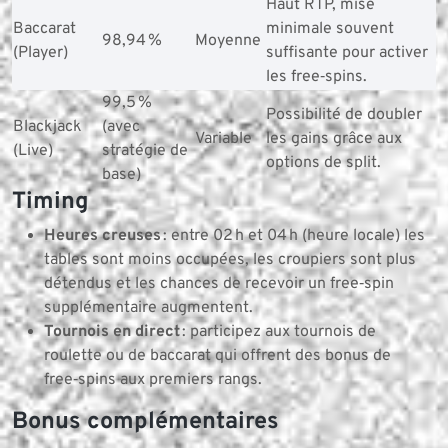
Haut RTP, mise
Baccarat
minimale souvent
98,94 %
Moyenne
(Player)
suffisante pour activer
les free‑spins.
99,5 %
Possibilité de doubler
Blackjack
(avec
Variable
les gains grâce aux
(Live)
stratégie de
options de split.
base)
Timing
Heures creuses
: entre 02 h et 04 h (heure locale) les
tables sont moins occupées, les croupiers sont plus
détendus et les chances de recevoir un free‑spin
supplémentaire augmentent.
Tournois en direct
: participez aux tournois de
roulette ou de baccarat qui offrent des bonus de
free‑spins aux premiers rangs.
Bonus complémentaires