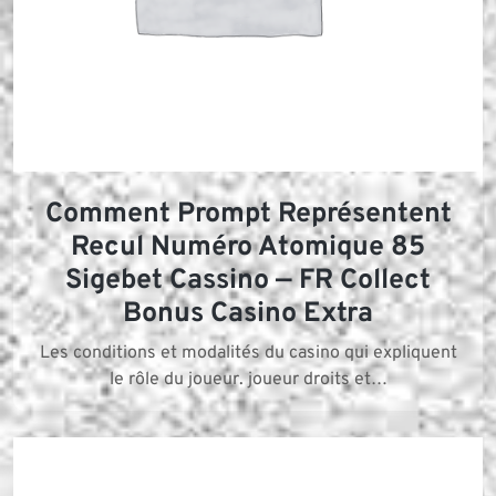
Comment Prompt Représentent
Recul Numéro Atomique 85
Sigebet Cassino — FR Collect
Bonus Casino Extra
Les conditions et modalités du casino qui expliquent
le rôle du joueur. joueur droits et…