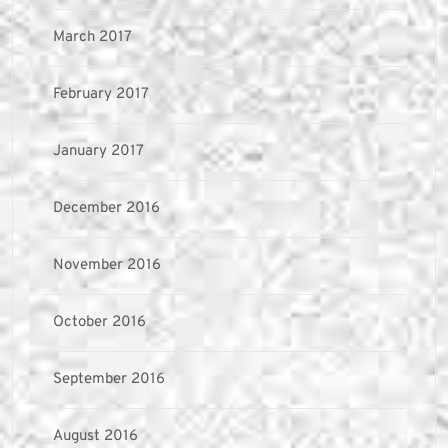
March 2017
February 2017
January 2017
December 2016
November 2016
October 2016
September 2016
August 2016