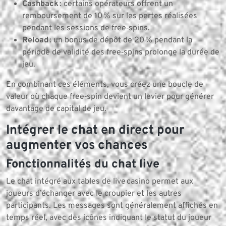
Cashback
: certains opérateurs offrent un
remboursement de 10 % sur les pertes réalisées
pendant les sessions de free‑spins.
Reload
: un bonus de dépôt de 20 % pendant la
période de validité des free‑spins prolonge la durée de
jeu.
En combinant ces éléments, vous créez une boucle de
valeur où chaque free‑spin devient un levier pour générer
davantage de capital de jeu.
Intégrer le chat en direct pour
augmenter vos chances
Fonctionnalités du chat live
Le chat intégré aux tables de live casino permet aux
joueurs d’échanger avec le croupier et les autres
participants. Les messages sont généralement affichés en
temps réel, avec des icônes indiquant le statut du joueur