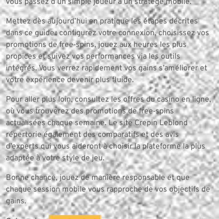
vous passez d’un simple joueur à un stratège mobile.
Mettez dès aujourd’hui en pratique les étapes décrites
dans ce guide : configurez votre connexion, choisissez vos
promotions de free‑spins, jouez aux heures les plus
propices et suivez vos performances via les outils
intégrés. Vous verrez rapidement vos gains s’améliorer et
votre expérience devenir plus fluide.
Pour aller plus loin, consultez les offres du casino en ligne,
où vous trouverez des promotions de free‑spins
actualisées chaque semaine. Le site Crepin Leblond
répertorie également des comparatifs et des avis
d’experts qui vous aideront à choisir la plateforme la plus
adaptée à votre style de jeu.
Bonne chance, jouez de manière responsable et que
chaque session mobile vous rapproche de vos objectifs de
gains.