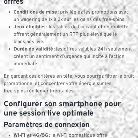
offres
Conditions de mise
: privilégiez les promotions avec
un wagering de 1x à 3x sur les gains des free‑spins.
Jeux éligibles
: les tables de baccarat et de roulette
offrent généralement un RTP plus élevé que le
blackjack live.
Durée de validité
: les offres valables 24 h seulement
créent un sentiment d’urgence qui incite à l’action
immédiate.
En gardant ces critères en tête, vous pourrez filtrer le bruit
promotionnel et concentrer votre énergie sur les
free‑spins réellement rentables.
Configurer son smartphone pour
une session live optimale
Paramètres de connexion
Wi‑Fi vs 4G/5G
: le Wi‑Fi domestique offre