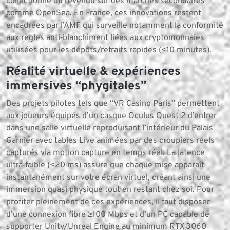
collectionné ou revendu sur des marchés secondaires
comme OpenSea. En France, ces innovations restent
encadrées par l’AMF qui surveille notamment la conformité
aux règles anti‑blanchiment liées aux cryptomonnaies
utilisées pour les dépôts/retraits rapides (<10 minutes).
Réalité virtuelle & expériences
immersives “phygitales”
Des projets pilotes tels que “VR Casino Paris” permettent
aux joueurs équipés d’un casque Oculus Quest 2 d’entrer
dans une salle virtuelle reproduisant l’intérieur du Palais
Garnier avec tables Live animées par des croupiers réels
capturés via motion capture en temps réel. La latence
ultra‑faible (<20 ms) assure que chaque mise apparaît
instantanément sur votre écran virtuel, créant ainsi une
immersion quasi physique tout en restant chez soi. Pour
profiter pleinement de ces expériences, il faut disposer
d’une connexion fibre ≥100 Mbps et d’un PC capable de
supporter Unity/Unreal Engine au minimum RTX 3060