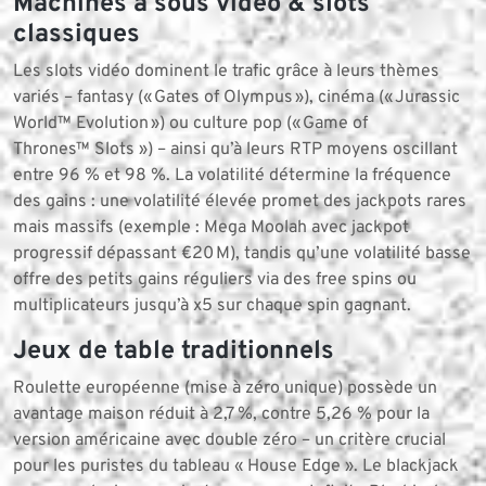
Machines à sous vidéo & slots
classiques
Les slots vidéo dominent le trafic grâce à leurs thèmes
variés – fantasy (« Gates of Olympus »), cinéma (« Jurassic
World™ Evolution ») ou culture pop (« Game of
Thrones™ Slots ») – ainsi qu’à leurs RTP moyens oscillant
entre 96 % et 98 %. La volatilité détermine la fréquence
des gains : une volatilité élevée promet des jackpots rares
mais massifs (exemple : Mega Moolah avec jackpot
progressif dépassant €20 M), tandis qu’une volatilité basse
offre des petits gains réguliers via des free spins ou
multiplicateurs jusqu’à x5 sur chaque spin gagnant.
Jeux de table traditionnels
Roulette européenne (mise à zéro unique) possède un
avantage maison réduit à 2,7 %, contre 5,26 % pour la
version américaine avec double zéro – un critère crucial
pour les puristes du tableau « House Edge ». Le blackjack