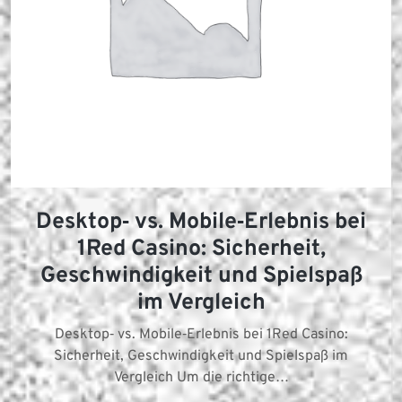
Desktop‑ vs. Mobile‑Erlebnis bei
1Red Casino: Sicherheit,
Geschwindigkeit und Spielspaß
im Vergleich
Desktop‑ vs. Mobile‑Erlebnis bei 1Red Casino:
Sicherheit, Geschwindigkeit und Spielspaß im
Vergleich Um die richtige…