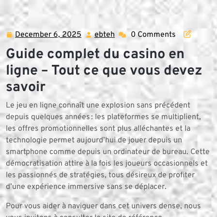
Skip
to
content
December 6, 2025
ebteh
0 Comments
December
ebteh
6,
Guide complet du casino en
2025
ligne – Tout ce que vous devez
savoir
Le jeu en ligne connaît une explosion sans précédent
depuis quelques années : les plateformes se multiplient,
les offres promotionnelles sont plus alléchantes et la
technologie permet aujourd’hui de jouer depuis un
smartphone comme depuis un ordinateur de bureau. Cette
démocratisation attire à la fois les joueurs occasionnels et
les passionnés de stratégies, tous désireux de profiter
d’une expérience immersive sans se déplacer.
Pour vous aider à naviguer dans cet univers dense, nous