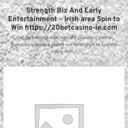
Strength Biz And Early
Entertainment – Irish area Spin to
Win https://20betcasino-ie.com
Our partnership with regulate providers similar
Evolution gambling certify our dedication to operate
solely with…