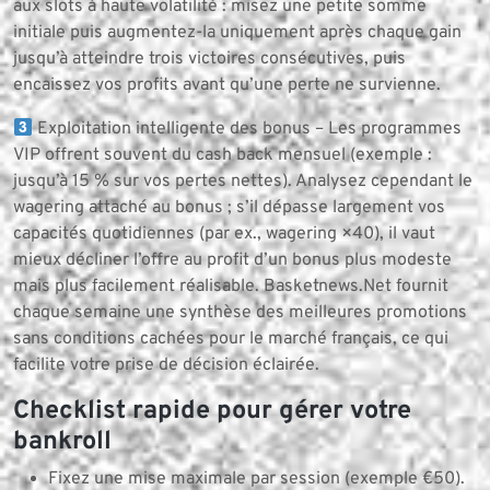
aux slots à haute volatilité : misez une petite somme
initiale puis augmentez-la uniquement après chaque gain
jusqu’à atteindre trois victoires consécutives, puis
encaissez vos profits avant qu’une perte ne survienne.
Exploitation intelligente des bonus – Les programmes
VIP offrent souvent du cash back mensuel (exemple :
jusqu’à 15 % sur vos pertes nettes). Analysez cependant le
wagering attaché au bonus ; s’il dépasse largement vos
capacités quotidiennes (par ex., wagering ×40), il vaut
mieux décliner l’offre au profit d’un bonus plus modeste
mais plus facilement réalisable. Basketnews.Net fournit
chaque semaine une synthèse des meilleures promotions
sans conditions cachées pour le marché français, ce qui
facilite votre prise de décision éclairée.
Checklist rapide pour gérer votre
bankroll
Fixez une mise maximale par session (exemple €50).