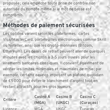
proposée ; cela empêche toute prise de contrôle non
autorisée du compte même si le mot de passe est
compromis.
Méthodes de paiement sécurisées
Les options varient selon les plateformes : cartes
Visa/MasterCard, portefeuilles électroniques comme Skrill
ou Neteller, ainsi que les crypto‑monnaies (Bitcoin,
Ethereum). Les délais de retrait peuvent aller de quelques
minutes avec les cryptos à 3‑5 jours ouvrés pour les
virements bancaires classiques. Il convient également de
vérifier les limites minimales et maximales de mise ; par
exemple, certains casinos imposent un plafond quotidien
de €5 000 pour éviter le blanchiment d’argent tout en
restant attractifs pour les gros joueurs.
Casino A
Casino B
Casino C
Critère
(MGA)
(UKGC)
(Curaçao)
Licence
MGA
UKGC
Curaçao