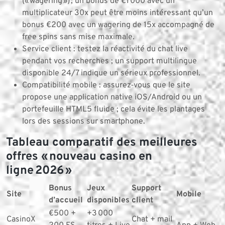
(« wagering ») ; un bonus de €1 000 avec un
multiplicateur 30x peut être moins intéressant qu’un
bonus €200 avec un wagering de 15x accompagné de
free spins sans mise maximale.
Service client : testez la réactivité du chat live
pendant vos recherches ; un support multilingue
disponible 24/7 indique un sérieux professionnel.
Compatibilité mobile : assurez‑vous que le site
propose une application native iOS/Android ou un
portefeuille HTML5 fluide ; cela évite les plantages
lors des sessions sur smartphone.
Tableau comparatif des meilleures
offres « nouveau casino en
ligne 2026 »
Bonus
Jeux
Support
Site
Mobile
d’accueil
disponibles
client
€500 +
+3 000
CasinoX
Chat + mail