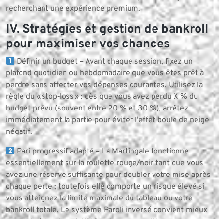
recherchant une expérience premium.
IV. Stratégies et gestion de bankroll
pour maximiser vos chances
Définir un budget – Avant chaque session, fixez un
plafond quotidien ou hebdomadaire que vous êtes prêt à
perdre sans affecter vos dépenses courantes. Utilisez la
règle du « stop‑loss » : dès que vous avez perdu X % du
budget prévu (souvent entre 20 % et 30 %), arrêtez
immédiatement la partie pour éviter l’effet boule de neige
négatif.
Pari progressif adapté – La Martingale fonctionne
essentiellement sur la roulette rouge/noir tant que vous
avez une réserve suffisante pour doubler votre mise après
chaque perte ; toutefois elle comporte un risque élevé si
vous atteignez la limite maximale du tableau ou votre
bankroll totale. Le système Paroli inversé convient mieux