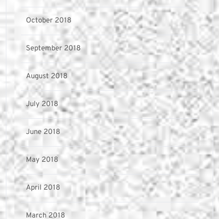
October 2018
September 2018
August 2018
July 2018
June 2018
May 2018
April 2018
March 2018