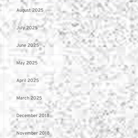
August 2025
July 2025
June 2025
May 2025
April 2025
March 2025
December 2018
November 2018