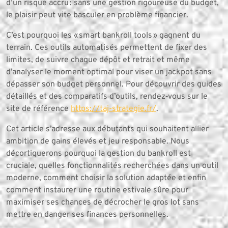
d’un risque accru : sans une gestion rigoureuse du budget,
le plaisir peut vite basculer en problème financier.
C’est pourquoi les « smart bankroll tools » gagnent du
terrain. Ces outils automatisés permettent de fixer des
limites, de suivre chaque dépôt et retrait et même
d’analyser le moment optimal pour viser un jackpot sans
dépasser son budget personnel. Pour découvrir des guides
détaillés et des comparatifs d’outils, rendez‑vous sur le
site de référence
https://taj-strategie.fr/
.
Cet article s’adresse aux débutants qui souhaitent allier
ambition de gains élevés et jeu responsable. Nous
décortiquerons pourquoi la gestion du bankroll est
cruciale, quelles fonctionnalités recherchées dans un outil
moderne, comment choisir la solution adaptée et enfin
comment instaurer une routine estivale sûre pour
maximiser ses chances de décrocher le gros lot sans
mettre en danger ses finances personnelles.