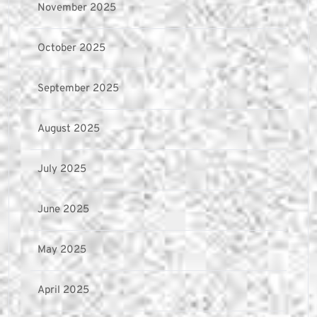
November 2025
October 2025
September 2025
August 2025
July 2025
June 2025
May 2025
April 2025