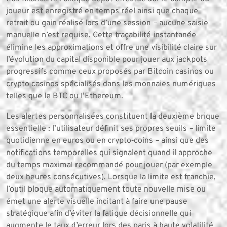
joueur est enregistré en temps réel ainsi que chaque
retrait ou gain réalisé lors d’une session – aucune saisie
manuelle n’est requise. Cette traçabilité instantanée
élimine les approximations et offre une visibilité claire sur
l’évolution du capital disponible pour jouer aux jackpots
progressifs comme ceux proposés par Bitcoin casinos ou
crypto casinos spécialisés dans les monnaies numériques
telles que le BTC ou l’Ethereum.
Les alertes personnalisées constituent la deuxième brique
essentielle : l’utilisateur définit ses propres seuils – limite
quotidienne en euros ou en crypto‑coins – ainsi que des
notifications temporelles qui signalent quand il approche
du temps maximal recommandé pour jouer (par exemple
deux heures consécutives). Lorsque la limite est franchie,
l’outil bloque automatiquement toute nouvelle mise ou
émet une alerte visuelle incitant à faire une pause
stratégique afin d’éviter la fatigue décisionnelle qui
augmente le taux d’erreur lors des paris à haute volatilité.