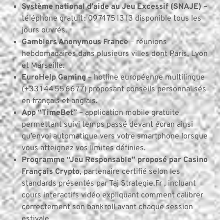
Système national d’aide au Jeu Excessif (SNAJE)
–
téléphone gratuit : 09 74 75 13 13 disponible tous les
jours ouvrés.
Gamblers Anonymous France
– réunions
hebdomadaires dans plusieurs villes dont Paris, Lyon
et Marseille.
EuroHelp Gaming
– hotline européenne multilingue
(+33 1 44 55 66 77) proposant conseils personnalisés
en français et anglais.
App “TimeBet”
– application mobile gratuite
permettant suivi temps passé devant écran ainsi
qu’envoi automatique vers votre smartphone lorsque
vous atteignez vos limites définies.
Programme “Jeu Responsable” proposé par Casino
Français Crypto
, partenaire certifié selon les
standards présentés par Taj Strategie.Fr , incluant
cours interactifs vidéo expliquant comment calibrer
correctement son bankroll avant chaque session
estivale.