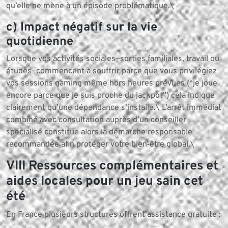
qu’elle ne mène à un épisode problématique.\
c) Impact négatif sur la vie
quotidienne
Lorsque vos activités sociales—sorties familiales, travail ou
études—commencent à souffrir parce que vous privilégiez
vos sessions gaming même hors heures prévues (“je joue
encore parce que je suis proche du jackpot”) cela indique
clairement qu’une dépendance s’installe.\ L’arrêt immédiat
combiné avec consultation auprès d’un conseiller
spécialisé constitue alors la démarche responsable
recommandée afin protéger votre bien‑être global.\
VIII Ressources complémentaires et
aides locales pour un jeu sain cet
été
En France plusieurs structures offrent assistance gratuite :