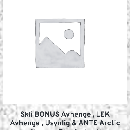
Skli BONUS Avhenge , LEK
Avhenge , Usynlig & ANTE Arctic