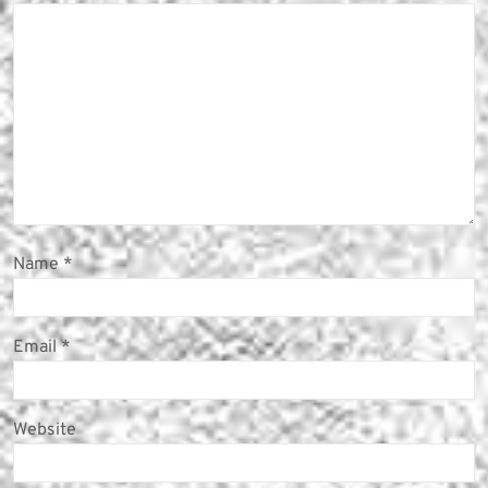
Name
*
Email
*
Website