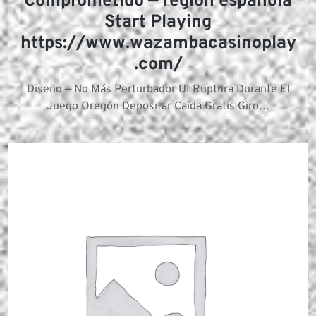
Comprometido — región española
Start Playing
https://www.wazambacasinoplay
.com/
Diseño — No Más Perturbador UI Ruptura Durante El
Juego Oregón Depositar Caída Gratis Giro…