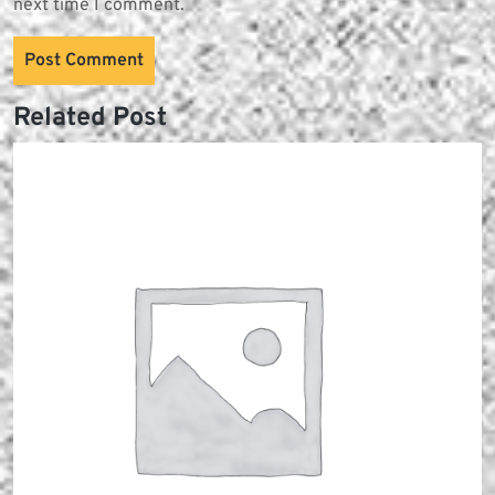
next time I comment.
Related Post