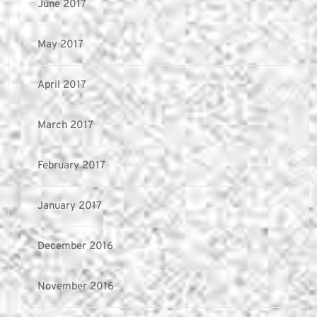
June 2017
May 2017
April 2017
March 2017
February 2017
January 2017
December 2016
November 2016