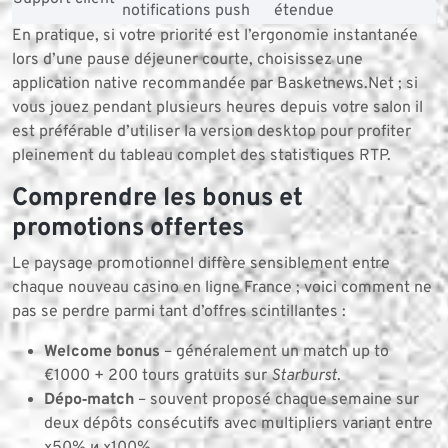
notifications push
étendue
En pratique, si votre priorité est l’ergonomie instantanée
lors d’une pause déjeuner courte, choisissez une
application native recommandée par Basketnews.Net ; si
vous jouez pendant plusieurs heures depuis votre salon il
est préférable d’utiliser la version desktop pour profiter
pleinement du tableau complet des statistiques RTP.
Comprendre les bonus et
promotions offertes
Le paysage promotionnel diffère sensiblement entre
chaque nouveau casino en ligne France ; voici comment ne
pas se perdre parmi tant d’offres scintillantes :
Welcome bonus
– généralement un match up to
€1000 + 200 tours gratuits sur
Starburst
.
Dépo‑match
– souvent proposé chaque semaine sur
deux dépôts consécutifs avec multipliers variant entre