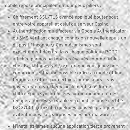
mobile repose principalement sur deux piliers :
Chiffrement SSL/TLS avancé appliqué bout­en­bout
entre votre appareil et celui du serveur Casino.
Authentification multifacteur via Google Authenticator
ou SMS vérifiant chaque connexion nouvelle depuis un
dispositif inconnu.\nCes mécanismes sont
explicitement décrits dans chaque politique RGPD
affichée par nos partenaires évalués comme fiables
chez Basketnews.Net.\n\nLorsque vous jouez hors
connexion — situation possible grâce au mode offline
temporaire offert par certains fournisseurs — vos
mises restent stockées localement sous forme
chiffrée puis synchronisées automatiquement dès
récupération réseau stable via cloud sécurisé certifié
ISO27001 .\n\nEnfin quelques conseils pratiques
évitent mauvaises surprises liées aux malwares :
N’installez jamais aucune application tierce provenant