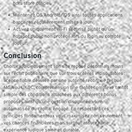
hors store officiel.
Maintenez OS Android/iOS ainsi toutes applications
bancaires régulièrement mises à jour.
Activez uniquement Wi‑Fi sécurisé plutôt qu’un
hotspot public non protégé lors du login au compte
joueur.
Conclusion
Choisir judicieusement son site repose désormais moins
sur l’éclat publicitaire que sur trois critères indiscutables :
licence fiable délivrée par une autorité reconnue tel que
MGA ou UKGC, compréhension fine tantôt complexe tantôt
simple des conditions attachées aux différents bonus
proposés ainsi qu’une gestion disciplinée voire
automatisée du capital engagé.​ En respectant ces
principes fondamentaux vous maximisez non seulement
vos chances financières mais surtout assurez une
expérience ludique saine et durable.​