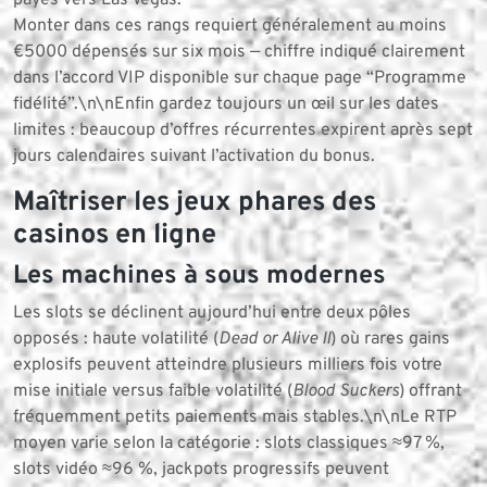
payés vers Las Vegas.
Monter dans ces rangs requiert généralement au moins
€5000 dépensés sur six mois — chiffre indiqué clairement
dans l’accord VIP disponible sur chaque page “Programme
fidélité”.\n\nEnfin gardez toujours un œil sur les dates
limites : beaucoup d’offres récurrentes expirent après sept
jours calendaires suivant l’activation du bonus.
Maîtriser les jeux phares des
casinos en ligne
Les machines à sous modernes
Les slots se déclinent aujourd’hui entre deux pôles
opposés : haute volatilité (
Dead or Alive II
) où rares gains
explosifs peuvent atteindre plusieurs milliers fois votre
mise initiale versus faible volatilité (
Blood Suckers
) offrant
fréquemment petits paiements mais stables.\n\nLe RTP
moyen varie selon la catégorie : slots classiques ≈97 %,
slots vidéo ≈96 %, jackpots progressifs peuvent