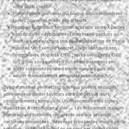
Limite dépôt quotidienne / hebdomadaire fixable via
votre profil client.
Plafond perte journalier qui bloque automatiquement
toutes nouvelles mises dès atteinte.
Fonction auto‑block temporel activable après X pertes
consécutives – typiquement cinq mains perdues au
blackjack déclenchent une pause obligatoire de trente
minutes.\n>`Exemple concret` : Jean configure son
compte avec stop loss €100 ; après avoir perdu €100
lors d’une soirée poker il voit immédiatement son
accès suspendu pendant trente minutes puis doit
valider manuellement sa volonté reconduire.*
Ces paramètres permettent ainsi aux joueurs impulsifs
voire anxieux garder toujours contrôle dessus leurs
comportements compulsifs.\n\nReconnaître les signes
d’addiction & ressources d’aide → Les indicateurs majeurs
comprennent insomnie récurrente liée aux sessions
nocturnes prolongées , dépenses croissantes malgré perte