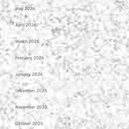
May 2026
April 2026
March 2026
February 2026
January 2026
December 2025
November 2025
October 2025