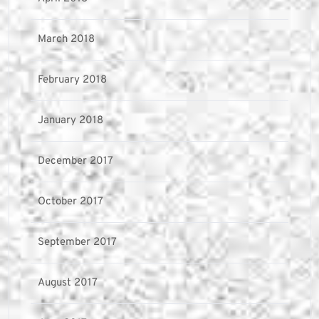
March 2018
February 2018
January 2018
December 2017
October 2017
September 2017
August 2017