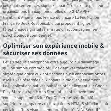
continue , irritabilité quand on ne peut pas jouer.\nPour
ceux qui sentent ces signaux apparaître il existe plusieurs
organisations francophones telles que SNAAPF+,
Gamblers Anonymous France ou encore La Fédération
Française Jeux Responsable qui proposent lignes
téléphoniques gratuites ainsi qu’un accompagnement
psychologique confidentiel.
Optimiser son expérience mobile &
sécuriser ses données
Le jeu depuis smartphone offre aujourd’hui davantage
qu’une simple commodité ; il devient véritablement
stratégique grâce aux notifications push annonçant offres
exclusives réservées aux appareils mobiles seulement.
Les applications natives publiées officiellement sur Google
Play Store ou Apple App Store utilisent souvent une
couche supplémentaire WebGL permettant fluidité
supérieure comparée aux navigateurs HTML5 standards où
certains effets visuels demeurent limités.\n\nSécurité