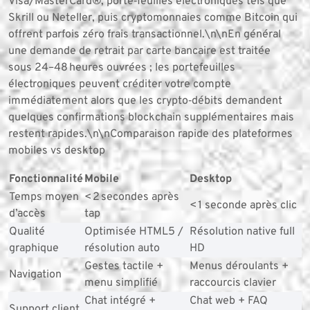
Visa/MasterCard®, porte‑feuilles électroniques tels que
Skrill ou Neteller, puis cryptomonnaies comme Bitcoin qui
offrent parfois zéro frais transactionnel.\n\nEn général
une demande de retrait par carte bancaire est traitée
sous 24–48 heures ouvrées ; les portefeuilles
électroniques peuvent créditer votre compte
immédiatement alors que les crypto‑débits demandent
quelques confirmations blockchain supplémentaires mais
restent rapides.\n\nComparaison rapide des plateformes
mobiles vs desktop
Fonctionnalité
Mobile
Desktop
Temps moyen
< 2 secondes après
< 1 seconde après clic
d’accès
tap
Qualité
Optimisée HTML5 /
Résolution native full
graphique
résolution auto
HD
Gestes tactile +
Menus déroulants +
Navigation
menu simplifié
raccourcis clavier
Chat intégré +
Chat web + FAQ
Support client