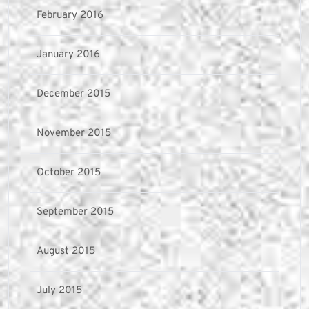
February 2016
January 2016
December 2015
November 2015
October 2015
September 2015
August 2015
July 2015