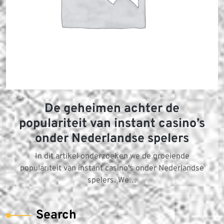
De geheimen achter de
populariteit van instant casino’s
onder Nederlandse spelers
In dit artikel onderzoeken we de groeiende
populariteit van instant casino's onder Nederlandse
spelers. We…
Search