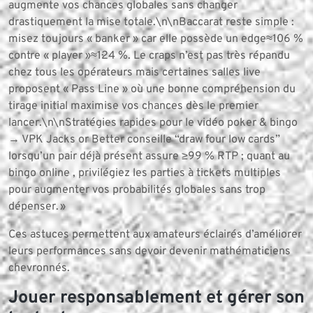
augmente vos chances globales sans changer
drastiquement la mise totale.\n\nBaccarat reste simple :
misez toujours « banker » car elle possède un edge≈1·06 %
contre « player »≈1·24 %. Le craps n’est pas très répandu
chez tous les opérateurs mais certaines salles live
proposent « Pass Line » où une bonne compréhension du
tirage initial maximise vos chances dès le premier
lancer.\n\nStratégies rapides pour le vidéo poker & bingo
→ VPK Jacks or Better conseille “draw four low cards”
lorsqu’un pair déjà présent assure ≥99 % RTP ; quant au
bingo online , privilégiez les parties à tickets multiples
pour augmenter vos probabilités globales sans trop
dépenser. »
Ces astuces permettent aux amateurs éclairés d’améliorer
leurs performances sans devoir devenir mathématiciens
chevronnés.
Jouer responsablement et gérer son