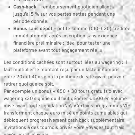
x50% и x100%.
Cash‑back
– remboursement quotidien allant
jusqu’à 15 % sur vos pertes nettes pendant une
période donnée.
Bonus sans dépôt
– petite somme (€10–€20) créditée
immédiatement après inscription sans exigence
financière préliminaire ; idéal pour tester une
plateforme avant tout engagement réel.«
Les conditions cachées sont surtout liées au wagering : il
faut multiplier le montant reçu par un facteur compris
entre 20x et 40x selon la politique du site avant pouvoir
retirer quoi que ce soit.
Par exemple un bonus « €50 + 30 tours gratuits » avec
wagering x30 signifie qu’il faut générer €1500 en volume
misé avant toute liquidation.\n\nCertains programmes VIP
transforment chaque euro misé en points cumulables qui
débloquent progressivement cash back supplémentaire,
invitations à des tournois privés voire voyages tout frais