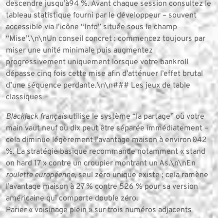
descendre jusqu’à94 %. Avant chaque session consultez le
tableau statistique fourni par le développeur – souvent
accessible via l’icône “Info” située sous le champ
“Mise”.\n\nUn conseil concret : commencez toujours par
miser une unité minimale puis augmentez
progressivement uniquement lorsque votre bankroll
dépasse cinq fois cette mise afin d’atténuer l’effet brutal
d’une séquence perdante.\n\n### Les jeux de table
classiques
Blackjack français
utilise le système “la partage” où votre
main vaut neuf ou dix peut être séparée immédiatement –
cela diminue légèrement l’avantage maison à environ 0·42
%. La stratégie basique recommande notamment « stand
on hard 17 » contre un croupier montrant un As.\n\nEn
roulette européenne
, seul zéro unique existe ; cela ramène
l’avantage maison à 2·7 % contre 5·26 % pour sa version
américaine qui comporte double zéro.
Parier « voisinage plein » sur trois numéros adjacents