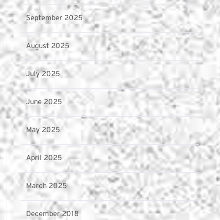
September 2025
August 2025
July 2025
June 2025
May 2025
April 2025
March 2025
December 2018