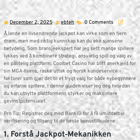
Skip
to
content
December 2, 2025
ebteh
0 Comments
December
ebteh
2,
Å lande en livsendrende jackpot kan virke som en fjern
2025
drøm, men med riktig kunnskap kan du øke sjansene
betydelig. Som bransjeekspert har jeg sett mange spillere
lykkes ved å kombinere strategi, ansvarlig spill og valg av
en pålitelig plattform. Coolbet Casino har blitt anerkjent for
sin MGA‑lisens, raske uttak og norsk kundeservice –
faktorer som gjør det til et trygt valg for både nybegynnere
og erfarne spillere. I denne guiden viser jeg deg hvordan
du kan utnytte plattformens styrker og maksimere
gevinstpotensialet.
Pro Tip: Registrer deg med BankID for å få umiddelbar
verifisering og tilgang til de beste bonustilbudene.
1. Forstå Jackpot‑Mekanikken