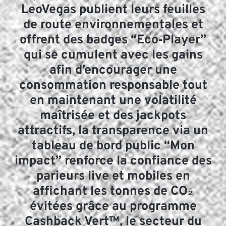
LeoVegas publient leurs feuilles
de route environnementales et
offrent des badges “Eco‑Player”
qui se cumulent avec les gains
afin d’encourager une
consommation responsable tout
en maintenant une volatilité
maîtrisée et des jackpots
attractifs, la transparence via un
tableau de bord public “Mon
impact” renforce la confiance des
parieurs live et mobiles en
affichant les tonnes de CO₂
évitées grâce au programme
Cashback Vert™, le secteur du