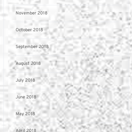
November 2018
October 2018
September 2018
August 2018
July 2018
June 2018
May 2018
April 2018