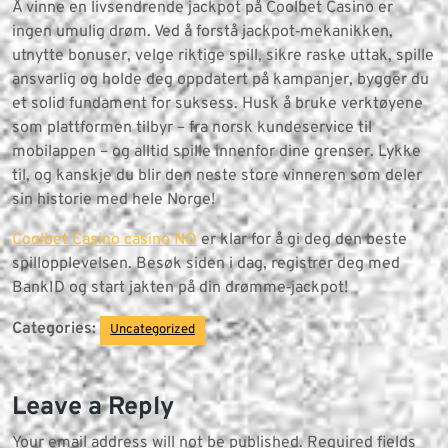
Å vinne en livsendrende jackpot på Coolbet Casino er
ingen umulig drøm. Ved å forstå jackpot‑mekanikken,
utnytte bonuser, velge riktige spill, sikre raske uttak, spille
ansvarlig og holde deg oppdatert på kampanjer, bygger du
et solid fundament for suksess. Husk å bruke verktøyene
som plattformen tilbyr – fra norsk kundeservice til
mobilappen – og alltid spille innenfor dine grenser. Lykke
til, og kanskje du blir den neste store vinneren som deler
sin historie med hele Norge!
Coolbet Casino casino NO
er klar for å gi deg den beste
spillopplevelsen. Besøk siden i dag, registrer deg med
BankID og start jakten på din drømme‑jackpot!
Categories:
Uncategorized
Leave a Reply
Your email address will not be published.
Required fields