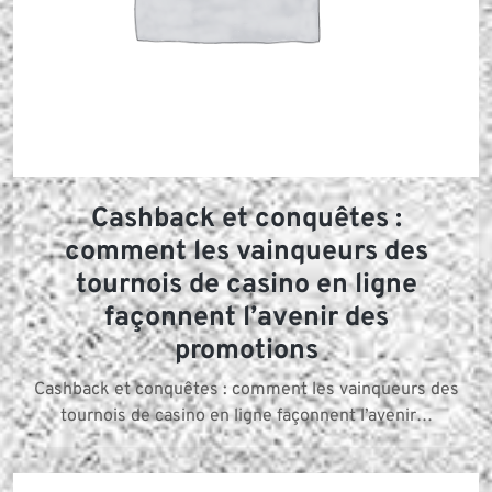
Cashback et conquêtes :
comment les vainqueurs des
tournois de casino en ligne
façonnent l’avenir des
promotions
Cashback et conquêtes : comment les vainqueurs des
tournois de casino en ligne façonnent l’avenir…