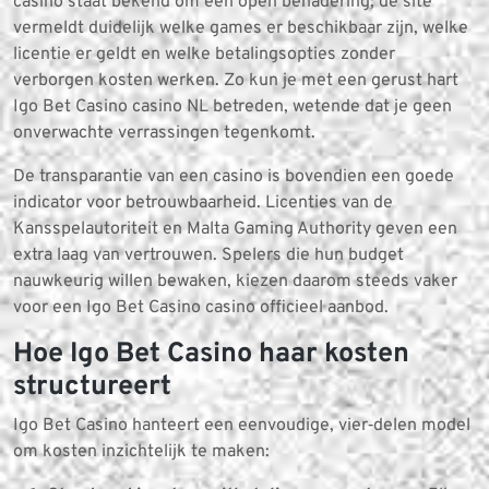
casino staat bekend om een open benadering; de site
vermeldt duidelijk welke games er beschikbaar zijn, welke
licentie er geldt en welke betalingsopties zonder
verborgen kosten werken. Zo kun je met een gerust hart
Igo Bet Casino casino NL betreden, wetende dat je geen
onverwachte verrassingen tegenkomt.
De transparantie van een casino is bovendien een goede
indicator voor betrouwbaarheid. Licenties van de
Kansspelautoriteit en Malta Gaming Authority geven een
extra laag van vertrouwen. Spelers die hun budget
nauwkeurig willen bewaken, kiezen daarom steeds vaker
voor een Igo Bet Casino casino officieel aanbod.
Hoe Igo Bet Casino haar kosten
structureert
Igo Bet Casino hanteert een eenvoudige, vier‑delen model
om kosten inzichtelijk te maken: