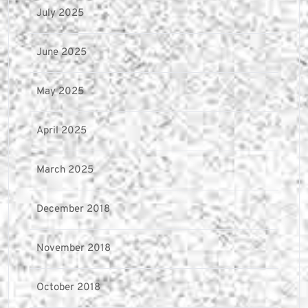
July 2025
June 2025
May 2025
April 2025
March 2025
December 2018
November 2018
October 2018