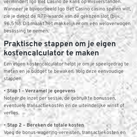
vermindert Igo Bet Casino de kans op misverstanden.
Wanneer je bijvoorbeeld Igo Bet Casino casino spelen wilt,
zie je direct de RTP‑waarde van de gekozen slot (bijv.
96,5 %). Dit maakt het makkelijker om een weloverwogen
beslissing te nemen.
Praktische stappen om je eigen
kostencalculator te maken
Een eigen kostencalculator helpt je om je speelgedrag te
meten en je budget te bewaken. Volg deze eenvoudige
stappen:
•
Stap 1 – Verzamel je gegevens
Noteer de inzet per sessie, de gebruikte bonussen,
eventuele transactiekosten en de uiteindelijke winst of
verlies.
•
Stap 2 – Bereken de totale kosten
Voeg de bonus‑wagering‑vereisten, transactiekosten en