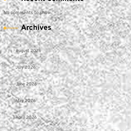
No comments to show.
Archives
August 2026
July 2026
June 2026
May 2026
April 2026