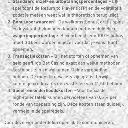
Standaard inzet‑ en uitbetalingspercentages
– Elk
spel toont de Return to Player (RTP) en de volatiliteit,
zodat je meteen weet wat je theoretisch terugkrijgt.
Bonusvoorwaarden
– De welkomstbonus, gratis spins
en loyaliteitsbeloningen komen met een duidelijke
wagering‑percentage
. Bijvoorbeeld, een 100 % bonus
moet 30 keer worden ingezet voordat je winst kunt
opnemen.
Transactiekosten
– Bij het storten of opnemen van
geld geeft Igo Bet Casino exact aan welke methoden
kosteloos zijn en welke een kleine vergoeding
hebben. De meeste e‑wallets zijn gratis, terwijl
sommige creditcards een vaste fee van €1,50 hebben.
Speel‑ en onderhoudskosten
– Voor bepaalde
high‑roller tafels kunnen servicefees van 0,5 % per
ronde van toepassing zijn. Deze kosten staan duidelijk
vermeld in de spelregels.
Door deze vier onderdelen openlijk te communiceren,