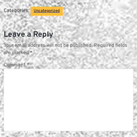
Categories:
Uncategorized
Leave a Reply
Your email address will not be published.
Required fields
are marked
*
Comment
*