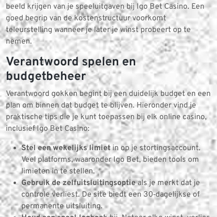
beeld krijgen van je speeluitgaven bij Igo Bet Casino. Een
goed begrip van de kostenstructuur voorkomt
teleurstelling wanneer je later je winst probeert op te
nemen.
Verantwoord spelen en
budgetbeheer
Verantwoord gokken begint bij een duidelijk budget en een
plan om binnen dat budget te blijven. Hieronder vind je
praktische tips die je kunt toepassen bij elk online casino,
inclusief Igo Bet Casino:
Stel een wekelijks limiet
in op je stortingsaccount.
Veel platforms, waaronder Igo Bet, bieden tools om
limieten in te stellen.
Gebruik de zelfuitsluitingsoptie
als je merkt dat je
controle verliest. De site biedt een 30‑dagelijkse of
permanente uitsluiting.