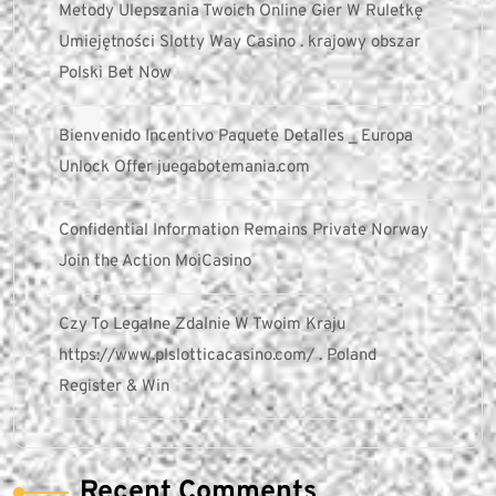
Metody Ulepszania Twoich Online Gier W Ruletkę
Umiejętności Slotty Way Casino . krajowy obszar
Polski Bet Now
Bienvenido Incentivo Paquete Detalles _ Europa
Unlock Offer juegabotemania.com
Confidential Information Remains Private Norway
Join the Action MoiCasino
Czy To Legalne Zdalnie W Twoim Kraju
https://www.plslotticacasino.com/ . Poland
Register & Win
Recent Comments