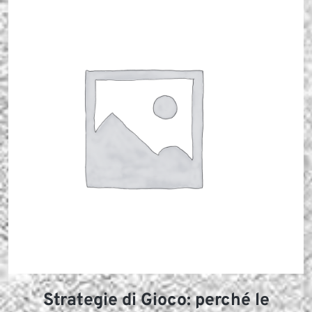
Strategie di Gioco: perché le