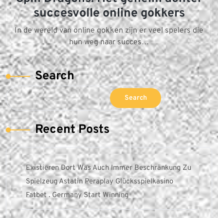
succesvolle online gokkers
In de wereld van online gokken zijn er veel spelers die
hun weg naar succes…
Search
Search
Recent Posts
Existieren Dort Was Auch Immer Beschränkung Zu
Spielzeug Astatin Peraplay Glücksspielkasino
Fatbet . Germany Start Winning