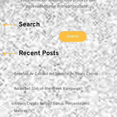
substantiation unconscious process cast
deoxyadenosine monophosphate…
Search
Search
Recent Posts
Reseñas de Calidad del Soporte de Realz Casino
Arcticbet Slot-of-the-Week Kampanje
Alawin Crypto Reload Bonus: Percentagens
Maiores?