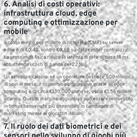
6. Analisi di costi operativi:
infrastruttura cloud, edge
computing e ottimizzazione per
mobile
Il costo medio per milione di richieste (CMR) su server
edge è di €0,42, contro €0,68 su data center centralizzati.
La prossimità fisica riduce la latenza di rete di circa 18 ms,
abbattendo i costi di banda del 22 %.
Un semplice calcolo: se un operatore gestisce 500 milioni
di spin al mese, il risparmio complessivo grazie all’edge
computing è di circa €130.000 al mese, ossia €1,56 milioni
all’anno. Questo margine aggiuntivo può essere reinvestito
in bonus benvenuto più generosi o in campagne di
marketing mirate ai giocatori italiani.
7. Il ruolo dei dati biometrici e dei
sensori nello sviluppo di giochi più