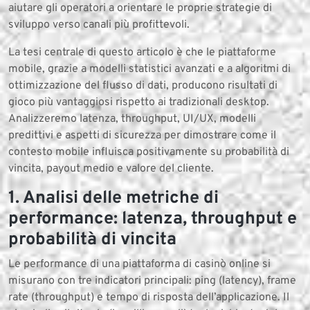
aiutare gli operatori a orientare le proprie strategie di
sviluppo verso canali più profittevoli.
La tesi centrale di questo articolo è che le piattaforme
mobile, grazie a modelli statistici avanzati e a algoritmi di
ottimizzazione del flusso di dati, producono risultati di
gioco più vantaggiosi rispetto ai tradizionali desktop.
Analizzeremo latenza, throughput, UI/UX, modelli
predittivi e aspetti di sicurezza per dimostrare come il
contesto mobile influisca positivamente su probabilità di
vincita, payout medio e valore del cliente.
1. Analisi delle metriche di
performance: latenza, throughput e
probabilità di vincita
Le performance di una piattaforma di casinò online si
misurano con tre indicatori principali: ping (latency), frame
rate (throughput) e tempo di risposta dell’applicazione. Il