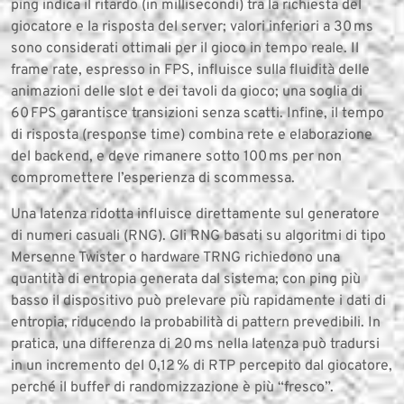
ping indica il ritardo (in millisecondi) tra la richiesta del
giocatore e la risposta del server; valori inferiori a 30 ms
sono considerati ottimali per il gioco in tempo reale. Il
frame rate, espresso in FPS, influisce sulla fluidità delle
animazioni delle slot e dei tavoli da gioco; una soglia di
60 FPS garantisce transizioni senza scatti. Infine, il tempo
di risposta (response time) combina rete e elaborazione
del backend, e deve rimanere sotto 100 ms per non
compromettere l’esperienza di scommessa.
Una latenza ridotta influisce direttamente sul generatore
di numeri casuali (RNG). Gli RNG basati su algoritmi di tipo
Mersenne Twister o hardware TRNG richiedono una
quantità di entropia generata dal sistema; con ping più
basso il dispositivo può prelevare più rapidamente i dati di
entropia, riducendo la probabilità di pattern prevedibili. In
pratica, una differenza di 20 ms nella latenza può tradursi
in un incremento del 0,12 % di RTP percepito dal giocatore,
perché il buffer di randomizzazione è più “fresco”.