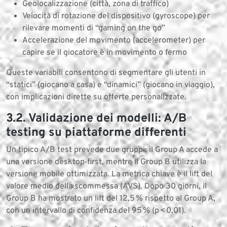
Geolocalizzazione (città, zona di traffico)
Velocità di rotazione del dispositivo (gyroscope) per
rilevare momenti di “gaming on the go”
Accelerazione del movimento (accelerometer) per
capire se il giocatore è in movimento o fermo
Queste variabili consentono di segmentare gli utenti in
“statici” (giocano a casa) e “dinamici” (giocano in viaggio),
con implicazioni dirette su offerte personalizzate.
3.2. Validazione dei modelli: A/B
testing su piattaforme differenti
Un tipico A/B test prevede due gruppi: il Group A accede a
una versione desktop‑first, mentre il Group B utilizza la
versione mobile ottimizzata. La metrica chiave è il lift del
valore medio della scommessa (AVS). Dopo 30 giorni, il
Group B ha mostrato un lift del 12,5 % rispetto al Group A,
con un intervallo di confidenza del 95 % (p < 0,01).