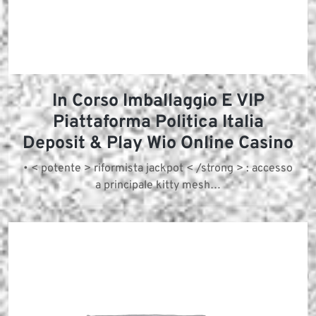
In Corso Imballaggio E VIP
Piattaforma Politica Italia
Deposit & Play Wio Online Casino
• < potente > riformista jackpot < /strong > : accesso
a principale kitty mesh…