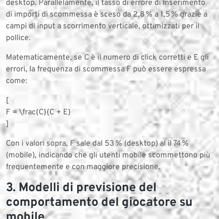
desktop. Parallelamente, il tasso di errore di inserimento
di importi di scommessa è sceso da 2,8 % a 1,5 % grazie a
campi di input a scorrimento verticale, ottimizzati per il
pollice.
Matematicamente, se C è il numero di click corretti e E gli
errori, la frequenza di scommessa F può essere espressa
come:
[
F = \frac{C}{C + E}
]
Con i valori sopra, F sale dal 53 % (desktop) al il 74 %
(mobile), indicando che gli utenti mobile scommettono più
frequentemente e con maggiore precisione.
3. Modelli di previsione del
comportamento del giocatore su
mobile