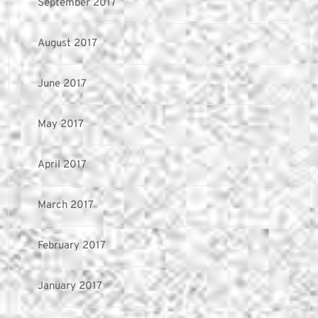
September 2017
August 2017
June 2017
May 2017
April 2017
March 2017
February 2017
January 2017