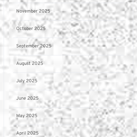
November 2025
October 2025
September 2025
August 2025
July 2025
June 2025
May 2025
April 2025