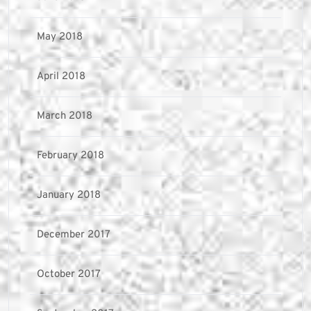
May 2018
April 2018
March 2018
February 2018
January 2018
December 2017
October 2017