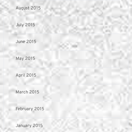
August 2015
July 2015
June 2015
May 2015
April 2015
March 2015
February 2015
January 2015