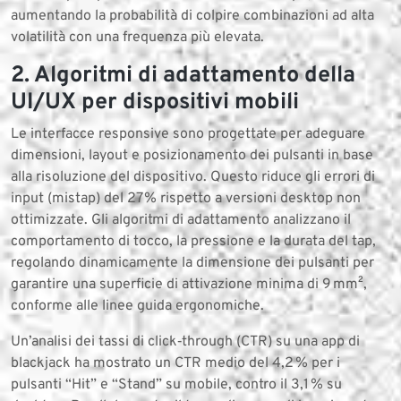
aumentando la probabilità di colpire combinazioni ad alta
volatilità con una frequenza più elevata.
2. Algoritmi di adattamento della
UI/UX per dispositivi mobili
Le interfacce responsive sono progettate per adeguare
dimensioni, layout e posizionamento dei pulsanti in base
alla risoluzione del dispositivo. Questo riduce gli errori di
input (mistap) del 27 % rispetto a versioni desktop non
ottimizzate. Gli algoritmi di adattamento analizzano il
comportamento di tocco, la pressione e la durata del tap,
regolando dinamicamente la dimensione dei pulsanti per
garantire una superficie di attivazione minima di 9 mm²,
conforme alle linee guida ergonomiche.
Un’analisi dei tassi di click‑through (CTR) su una app di
blackjack ha mostrato un CTR medio del 4,2 % per i
pulsanti “Hit” e “Stand” su mobile, contro il 3,1 % su