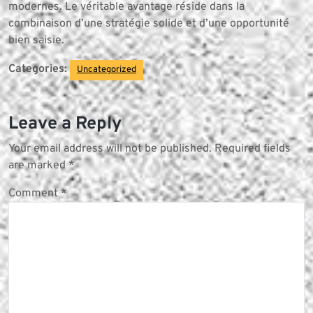
modernes. Le véritable avantage réside dans la
combinaison d’une stratégie solide et d’une opportunité
bien saisie.
Categories:
Uncategorized
Leave a Reply
Your email address will not be published.
Required fields
are marked
*
Comment
*