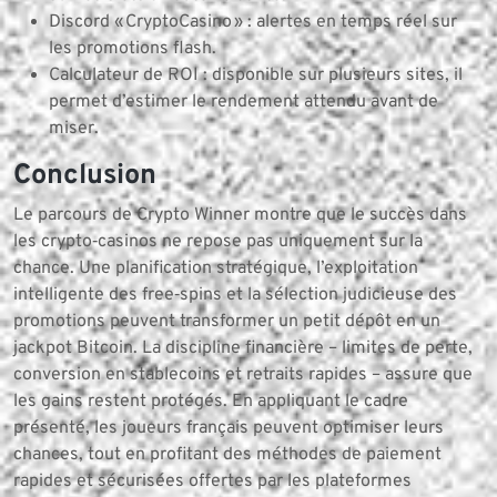
Discord « CryptoCasino » : alertes en temps réel sur
les promotions flash.
Calculateur de ROI : disponible sur plusieurs sites, il
permet d’estimer le rendement attendu avant de
miser.
Conclusion
Le parcours de Crypto Winner montre que le succès dans
les crypto‑casinos ne repose pas uniquement sur la
chance. Une planification stratégique, l’exploitation
intelligente des free‑spins et la sélection judicieuse des
promotions peuvent transformer un petit dépôt en un
jackpot Bitcoin. La discipline financière – limites de perte,
conversion en stablecoins et retraits rapides – assure que
les gains restent protégés. En appliquant le cadre
présenté, les joueurs français peuvent optimiser leurs
chances, tout en profitant des méthodes de paiement
rapides et sécurisées offertes par les plateformes