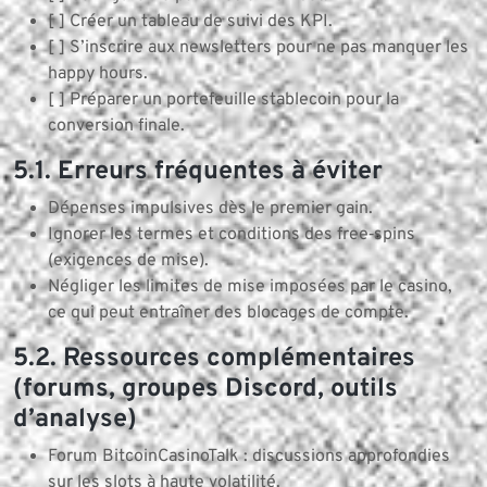
[ ] Créer un tableau de suivi des KPI.
[ ] S’inscrire aux newsletters pour ne pas manquer les
happy hours.
[ ] Préparer un portefeuille stablecoin pour la
conversion finale.
5.1. Erreurs fréquentes à éviter
Dépenses impulsives dès le premier gain.
Ignorer les termes et conditions des free‑spins
(exigences de mise).
Négliger les limites de mise imposées par le casino,
ce qui peut entraîner des blocages de compte.
5.2. Ressources complémentaires
(forums, groupes Discord, outils
d’analyse)
Forum BitcoinCasinoTalk : discussions approfondies
sur les slots à haute volatilité.