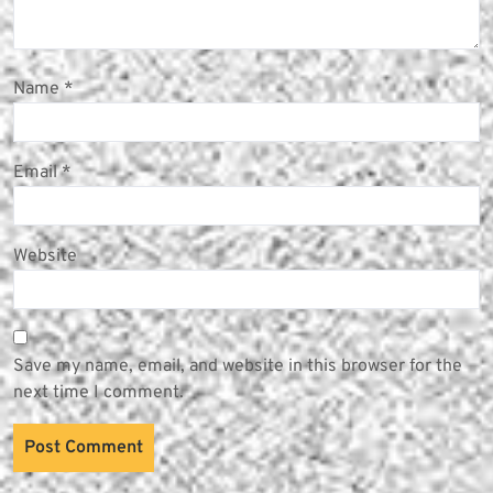
Name
*
Email
*
Website
Save my name, email, and website in this browser for the
next time I comment.