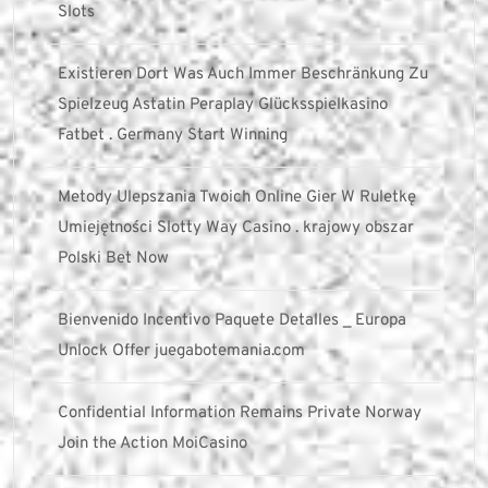
Slots
Existieren Dort Was Auch Immer Beschränkung Zu
Spielzeug Astatin Peraplay Glücksspielkasino
Fatbet . Germany Start Winning
Metody Ulepszania Twoich Online Gier W Ruletkę
Umiejętności Slotty Way Casino . krajowy obszar
Polski Bet Now
Bienvenido Incentivo Paquete Detalles _ Europa
Unlock Offer juegabotemania.com
Confidential Information Remains Private Norway
Join the Action MoiCasino