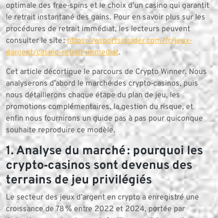
optimale des free‑spins et le choix d’un casino qui garantit
le retrait instantané des gains. Pour en savoir plus sur les
procédures de retrait immédiat, les lecteurs peuvent
consulter le site :
https://esportsinsider.com/fr/jeux-
dargent/casino-retrait-immediat
.
Cet article décortique le parcours de Crypto Winner. Nous
analyserons d’abord le marché des crypto‑casinos, puis
nous détaillerons chaque étape du plan de jeu, les
promotions complémentaires, la gestion du risque, et
enfin nous fournirons un guide pas à pas pour quiconque
souhaite reproduire ce modèle.
1. Analyse du marché : pourquoi les
crypto‑casinos sont devenus des
terrains de jeu privilégiés
Le secteur des jeux d’argent en crypto a enregistré une
croissance de 78 % entre 2022 et 2024, portée par