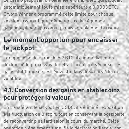
Le casino proposait un paramètre « max‑bet » qui bloquait
automatiquement toute mise supérieure à 0,0003 BTC.
Crypto Winner a programmé cette limite pour chaque
session, assurant que même en cas de séquence
gagnante, il ne dépasserait jamais son plafond de risque.
Le moment opportun pour encaisser
le jackpot
Lorsque le solde a franchi 5,2 BTC, il a immédiatement
déclenché le processus de retrait, préférant sécuriser les
gains plutôt que de les réinvestir dans des tours à haute
volatilité.
4.1. Conversion des gains en stablecoins
pour protéger la valeur
En transférant le jackpot en USDC, il a éliminé l’exposition
à la fluctuation du Bitcoin, tout en conservant la possibilité
de reconvertir plus tard selon le cours du marché. Cette
opération a également simplifié la déclaration fiscale, car