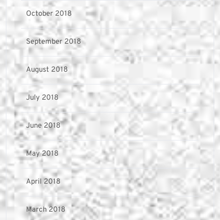
October 2018
September 2018
August 2018
July 2018
June 2018
May 2018
April 2018
March 2018