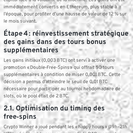
capital face à la volatilité de la machine. Les gains ont été
immédiatement convertis en Ethereum, plus stable à
l’époque, pour profiter d’une hausse de valeur de 12 % sur
le mois suivant.
Étape 4 : réinvestissement stratégique
des gains dans des tours bonus
supplémentaires
Les gains initiaux (0,003 BTC) ont servi à activer une
promotion « Double‑Free‑Spins » qui offrait 50 tours
supplémentaires à condition de miser 0,001 BTC. Cette
décision a permis d’atteindre le seuil de 0,01 BTC
nécessaire pour participer au tournoi hebdomadaire de
slots, où le pool était de 2 BTC.
2.1. Optimisation du timing des
free‑spins
Crypto Winner a joué pendant les « happy hours » (19h–21h