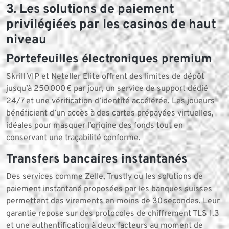
3. Les solutions de paiement
privilégiées par les casinos de haut
niveau
Portefeuilles électroniques premium
Skrill VIP et Neteller Elite offrent des limites de dépôt
jusqu’à 250 000 € par jour, un service de support dédié
24/7 et une vérification d’identité accélérée. Les joueurs
bénéficient d’un accès à des cartes prépayées virtuelles,
idéales pour masquer l’origine des fonds tout en
conservant une traçabilité conforme.
Transfers bancaires instantanés
Des services comme Zelle, Trustly ou les solutions de
paiement instantané proposées par les banques suisses
permettent des virements en moins de 30 secondes. Leur
garantie repose sur des protocoles de chiffrement TLS 1.3
et une authentification à deux facteurs au moment de