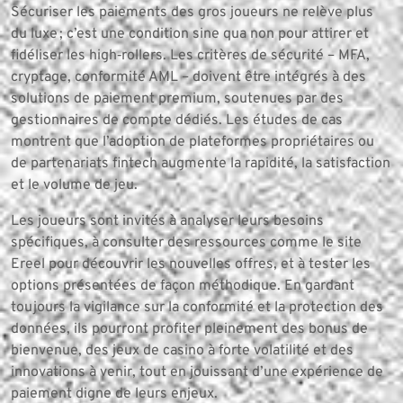
Sécuriser les paiements des gros joueurs ne relève plus
du luxe ; c’est une condition sine qua non pour attirer et
fidéliser les high‑rollers. Les critères de sécurité – MFA,
cryptage, conformité AML – doivent être intégrés à des
solutions de paiement premium, soutenues par des
gestionnaires de compte dédiés. Les études de cas
montrent que l’adoption de plateformes propriétaires ou
de partenariats fintech augmente la rapidité, la satisfaction
et le volume de jeu.
Les joueurs sont invités à analyser leurs besoins
spécifiques, à consulter des ressources comme le site
Ereel pour découvrir les nouvelles offres, et à tester les
options présentées de façon méthodique. En gardant
toujours la vigilance sur la conformité et la protection des
données, ils pourront profiter pleinement des bonus de
bienvenue, des jeux de casino à forte volatilité et des
innovations à venir, tout en jouissant d’une expérience de
paiement digne de leurs enjeux.