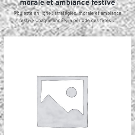
morale et ambiance festive
Roulette en ligne : stratégies, morale et ambiance
festive Chaque année, la période des fêtes…