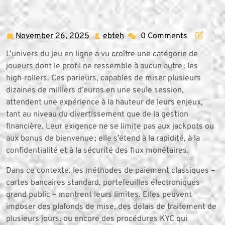
Skip
to
content
November 26, 2025
ebteh
0 Comments
November
ebteh
26,
L’univers du jeu en ligne a vu croître une catégorie de
2025
joueurs dont le profil ne ressemble à aucun autre : les
high‑rollers. Ces parieurs, capables de miser plusieurs
dizaines de milliers d’euros en une seule session,
attendent une expérience à la hauteur de leurs enjeux,
tant au niveau du divertissement que de la gestion
financière. Leur exigence ne se limite pas aux jackpots ou
aux bonus de bienvenue ; elle s’étend à la rapidité, à la
confidentialité et à la sécurité des flux monétaires.
Dans ce contexte, les méthodes de paiement classiques –
cartes bancaires standard, portefeuilles électroniques
grand public – montrent leurs limites. Elles peuvent
imposer des plafonds de mise, des délais de traitement de
plusieurs jours, ou encore des procédures KYC qui