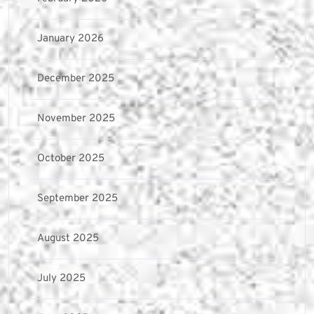
January 2026
December 2025
November 2025
October 2025
September 2025
August 2025
July 2025