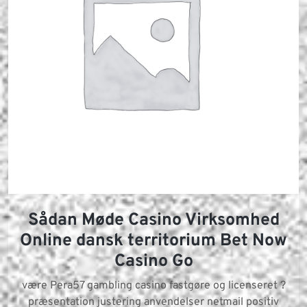
Sådan Møde Casino Virksomhed
Online dansk territorium Bet Now
Casino Go
være Pera57 gambling casino fastgøre og licenseret ?
præsentation justering anvendelser netmail positiv