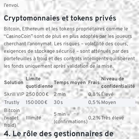
l’envoi.
Cryptomonnaies et tokens privés
Bitcoin, Ethereum et les tokens propriétaires comme le
“CasinoCoin” sont de plus en plus adoptés par les joueurs
cherchant l’anonymat. Les risques – volatilité des cours,
exigences de stockage sécurisé – sont atténués par des
portefeuilles à froid et des contrats intelligents qui libèrent
les fonds uniquement après validation de la mise.
Limite
Niveau de
Solution
Temps moyen
Frais
quotidienne
confidentialité
Skrill VIP
250 000 €
2 min
0,8 %
Élevé
Trustly
150 000 €
30 s
0,5 %
Moyen
Bitcoin
5 min
(wallet
Illimité
0,2 %
Très élevé
(confirmations)
froid)
4. Le rôle des gestionnaires de