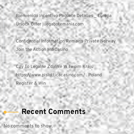
Bienvenido Incentivo Paquete Detalles _ Europa
Unlock Offer juegabotemania.com
Confidential Information Remains Private Norway
Join the Action MoiCasino
Czy To Legalne Zdalnie W Twoim Kraju
https://www.plslotticacasino.com/ . Poland
Register & Win
Recent Comments
No comments to show.