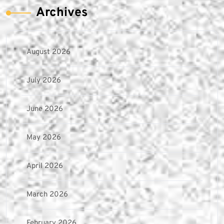
Archives
August 2026
July 2026
June 2026
May 2026
April 2026
March 2026
February 2026