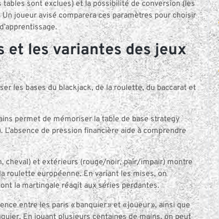
s tables sont exclues) et la possibilité de conversion (les
ls). Un joueur avisé comparera ces paramètres pour choisir
 d’apprentissage.
s et les variantes des jeux
iser les bases du blackjack, de la roulette, du baccarat et
ins permet de mémoriser la table de base strategy
3). L’absence de pression financière aide à comprendre
in, cheval) et extérieurs (rouge/noir, pair/impair) montre
a roulette européenne. En variant les mises, on
 dont la martingale réagit aux séries perdantes.
nce entre les paris « banquier » et « joueur », ainsi que
nquier. En jouant plusieurs centaines de mains, on peut