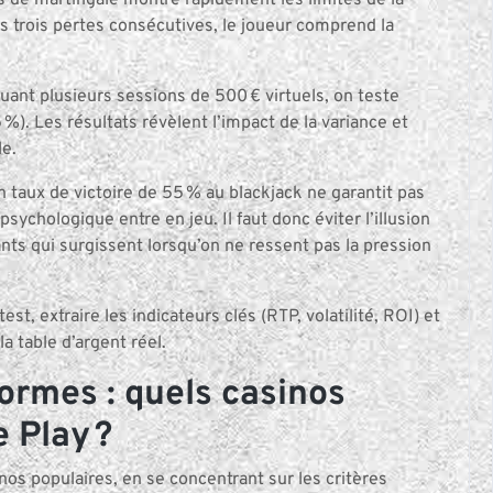
es de martingale montre rapidement les limites de la
rès trois pertes consécutives, le joueur comprend la
uant plusieurs sessions de 500 € virtuels, on teste
%). Les résultats révèlent l’impact de la variance et
le.
un taux de victoire de 55 % au blackjack ne garantit pas
psychologique entre en jeu. Il faut donc éviter l’illusion
ants qui surgissent lorsqu’on ne ressent pas la pression
t, extraire les indicateurs clés (RTP, volatilité, ROI) et
a table d’argent réel.
ormes : quels casinos
e Play ?
nos populaires, en se concentrant sur les critères