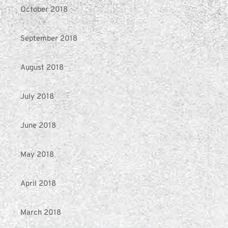
October 2018
September 2018
August 2018
July 2018
June 2018
May 2018
April 2018
March 2018