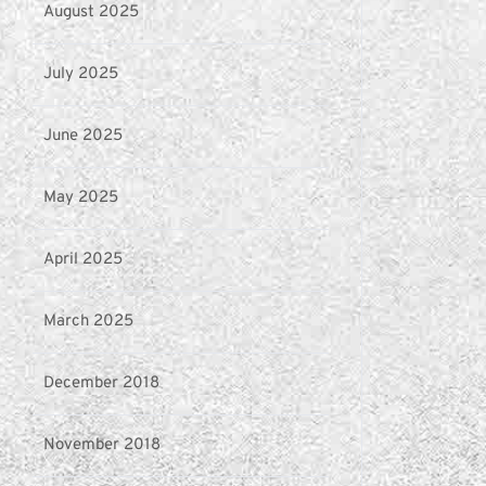
August 2025
July 2025
June 2025
May 2025
April 2025
March 2025
December 2018
November 2018