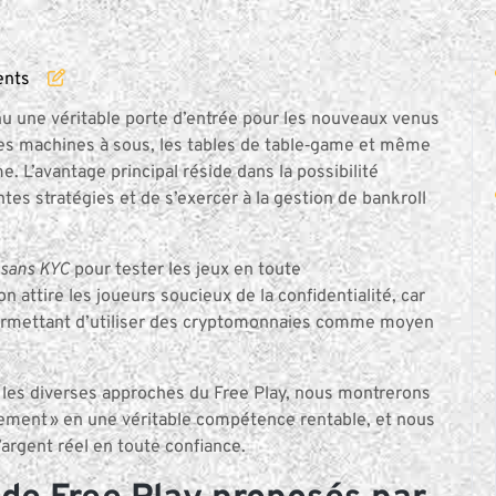
nts
enu une véritable porte d’entrée pour les nouveaux venus
 les machines à sous, les tables de table‑game et même
. L’avantage principal réside dans la possibilité
tes stratégies et de s’exercer à la gestion de bankroll
 sans KYC
pour tester les jeux en toute
on attire les joueurs soucieux de la confidentialité, car
n permettant d’utiliser des cryptomonnaies comme moyen
s les diverses approches du Free Play, nous montrerons
ement » en une véritable compétence rentable, et nous
’argent réel en toute confiance.