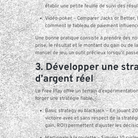
établir une petite feuille de suivi des résul
Vidéo‑poker – Comparer Jacks or Better
comment le tableau de paiement influence
Une bonne pratique consiste à prendre des note
prise, le résultat et le montant du gain ou de l
manuel de jeu, un outil précieux lorsqu’il passe
3. Développer une stra
d’argent réel
Le Free Play offre un terrain d’expérimentation
forger une stratégie fiable.
Basic strategy au blackjack – En jouant 
victoire avec et sans respect de la stratég
gain, ROI) permettent d’ajuster les décisi