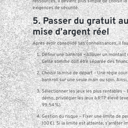
ressources, il devient plus simple de choisir la
exigences de sécurité.
5. Passer du gratuit au
mise d’argent réel
Après avoir consolidé ses connaissances, il fau
Définir une bankroll – Allouer un montant 
Cette somme doit être séparée des financ
Choisir la mise de départ – Une règle cour
bankroll sur une seule main ou spin. Ainsi
Sélectionner les jeux les plus rentables 
démo, privilégier les jeux à RTP élevé (e
99,54 %).
Gestion du risque – Fixer une limite de per
100 €). Si la limite est atteinte, s’arrête