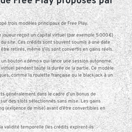
s de Free Play proposés par
ppé trois modèles principaux de Free Play.
e joueur reçoit un capital virtuel (par exemple 5 000 €)
x du site. Ces crédits sont souvent soumis à une date
être retirés, même s’ils sont convertis en gains réels.
un bouton « démo » qui lance une session autonome.
 virtuel pendant toute la durée de la partie. Ce modèle
iques, comme la roulette française ou le blackjack à un
erts généralement dans le cadre d’un bonus de
sur des slots sélectionnés sans mise. Les gains
g (exigence de mise) avant d’être convertibles en
a validité temporelle (les crédits expirent-ils