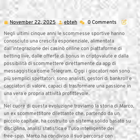
Skip
to
content
November 22, 2025
ebteh
0 Comments
November
ebteh
22,
Negli ultimi cinque anni le scommesse sportive hanno
2025
conosciuto una crescita esponenziale, alimentata
dall’integrazione dei casinò online con piattaforme di
betting live, dalle offerte di bonus in criptovalute e dalla
possibilità di scommettere direttamente da app di
messaggistica come Telegram. Oggi i giocatori non sono
più semplici spettatori: sono analisti, gestori di bankroll e
cacciatori di valore, capaci di trasformare una passione in
una vera e propria attività profittevole.
Nel cuore di questa evoluzione troviamo la storia di Marco,
un ex scommettitore dilettante che, partendo da un
piccolo capitale, ha costruito un sistema solido basato su
disciplina, analisi statistica e l’uso intelligente dei
free‑spin. Marco ha condiviso il suo percorso con