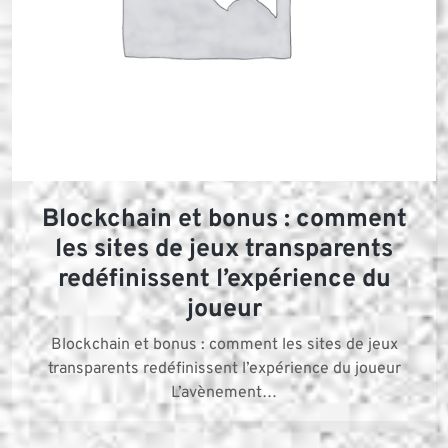
Blockchain et bonus : comment
les sites de jeux transparents
redéfinissent l’expérience du
joueur
Blockchain et bonus : comment les sites de jeux
transparents redéfinissent l’expérience du joueur
L’avènement…