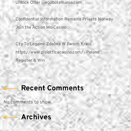
Unlock Offer juegabotemania.com
Confidential Information Remains Private Norway
Join the Action MoiCasino
Czy To Legalne Zdalnie W Twoim Kraju
https://www.plslotticacasino.com/ . Poland
Register & Win
Recent Comments
No comments to show.
Archives