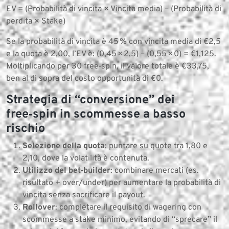
EV = (Probabilità di vincita × Vincita media) – (Probabilità di
perdita × Stake)
Se la probabilità di vincita è 45 % con vincita media di €2,5
e la quota è 2,00, l’EV è: (0,45 × 2,5) – (0,55 × 0) = €1,125.
Moltiplicando per 30 free‑spin, il valore totale è €33,75,
ben al di sopra del costo opportunità di €0.
Strategia di “conversione” dei
free‑spin in scommesse a basso
rischio
Selezione della quota
: puntare su quote tra 1,80 e
2,10, dove la volatilità è contenuta.
Utilizzo del bet‑builder
: combinare mercati (es.
risultato + over/under) per aumentare la probabilità di
vincita senza sacrificare il payout.
Rollover
: completare il requisito di wagering con
scommesse a stake minimo, evitando di “sprecare” il