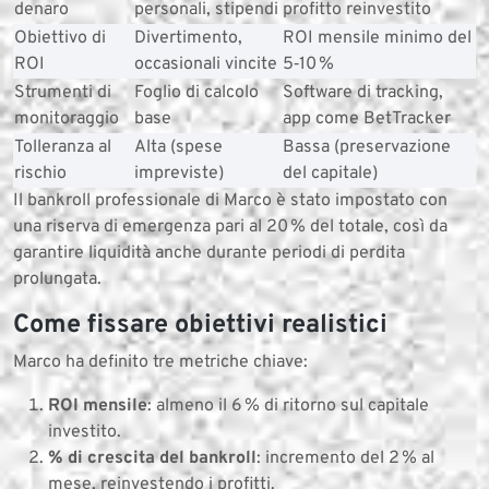
denaro
personali, stipendi
profitto reinvestito
Obiettivo di
Divertimento,
ROI mensile minimo del
ROI
occasionali vincite
5‑10 %
Strumenti di
Foglio di calcolo
Software di tracking,
monitoraggio
base
app come BetTracker
Tolleranza al
Alta (spese
Bassa (preservazione
rischio
impreviste)
del capitale)
Il bankroll professionale di Marco è stato impostato con
una riserva di emergenza pari al 20 % del totale, così da
garantire liquidità anche durante periodi di perdita
prolungata.
Come fissare obiettivi realistici
Marco ha definito tre metriche chiave:
ROI mensile
: almeno il 6 % di ritorno sul capitale
investito.
% di crescita del bankroll
: incremento del 2 % al
mese, reinvestendo i profitti.