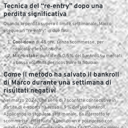
Tecnica del “re‑entry” dopo una
perdita significativa
Quando la perdita supera il limite settimanale, Marco
esegue un “re‑entry” in due fasi:
Cool‑down
di 48 ore, senza scommesse, per
ricalcolare le statistiche.
Micro‑stake
: puntate di 0,5 % del bankroll su mercati
a bassa volatilità per ricostruire la fiducia.
Come il metodo ha salvato il bankroll
di Marco durante una settimana di
risultati negativi
Nel marzo 2024, una serie di 7 sconfitte consecutive in
partite di e‑sports ha eroso il 9 % del suo bankroll.
Applicando lo stop‑loss settimanale, ha interrotto le
scommesse, effettuato il cool‑down e poi ripreso con