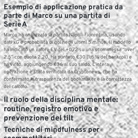
Esempio di applicazione pratica da
parte di Marco su una partita di
Serie A
Marco ha analizzato la partita Napoli‑Fiorentina, usando
dati xG e probabilità di gol negli ultimi 5 minuti. Il modello
ha indicato un valore EV del +0,72 su una scommessa “over
2.5” con quota 2,20. Ha puntato €30 (1,5 % del bankroll) e
ha vinto, aggiungendo €36 al suo saldo. L’intera
operazione è stata verificata da Cryptonews, che ha
confermato la trasparenza del bookmaker e la correttezza
del calcolo.
Il ruolo della disciplina mentale:
routine, registro emotivo e
prevenzione del tilt
Tecniche di mindfulness per