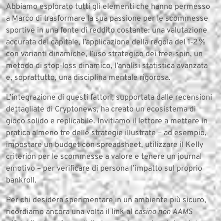
Abbiamo esplorato tutti gli elementi che hanno permesso
a Marco di trasformare la sua passione per le scommesse
sportive in una fonte di reddito costante: una valutazione
accurata del capitale, l’applicazione della regola del 1‑2 %
con varianti dinamiche, l’uso strategico dei free‑spin, un
metodo di stop‑loss dinamico, l’analisi statistica avanzata
e, soprattutto, una disciplina mentale rigorosa.
L’integrazione di questi fattori, supportata dalle recensioni
dettagliate di Cryptonews, ha creato un ecosistema di
gioco solido e replicabile. Invitiamo il lettore a mettere in
pratica almeno tre delle strategie illustrate – ad esempio,
impostare un budget con spreadsheet, utilizzare il Kelly
criterion per le scommesse a valore e tenere un journal
emotivo – per verificare di persona l’impatto sul proprio
bankroll.
Per chi desidera sperimentare in un ambiente più sicuro,
ricordiamo ancora una volta il link al
casino non AAMS