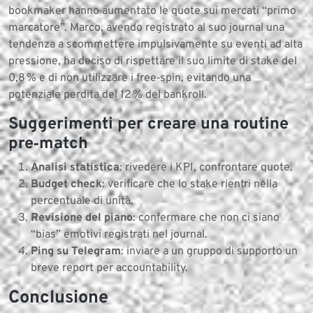
bookmaker hanno aumentato le quote sui mercati “primo
marcatore”. Marco, avendo registrato al suo journal una
tendenza a scommettere impulsivamente su eventi ad alta
pressione, ha deciso di rispettare il suo limite di stake del
0,8 % e di non utilizzare i free‑spin, evitando una
potenziale perdita del 12 % del bankroll.
Suggerimenti per creare una routine
pre‑match
Analisi statistica
: rivedere i KPI, confrontare quote.
Budget check
: verificare che lo stake rientri nella
percentuale di unità.
Revisione del piano
: confermare che non ci siano
“bias” emotivi registrati nel journal.
Ping su Telegram
: inviare a un gruppo di supporto un
breve report per accountability.
Conclusione