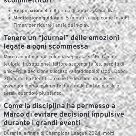
scommettitori
Respirazione 4‑7‑8
prima di ogni sessione live.
Meditazione guidata
di 5 minuti su app come Insight
Timer, per ridurre l’ansia da in‑play.
Tenere un “journal” delle emozioni
legate a ogni scommessa
Marco annota in una colonna separata: stato d’animo
(euforia, frustrazione), fattore scatenante (es. perdita di
un’over), e decisione successiva (raddoppio, stop). Dopo
30 giorni, ha identificato che le decisioni impulsive
avvengono principalmente durante le partite di calcio
serali, quando è più stanco.
Come la disciplina ha permesso a
Marco di evitare decisioni impulsive
durante i grandi eventi
Durante la finale di Champions League 2024, molti