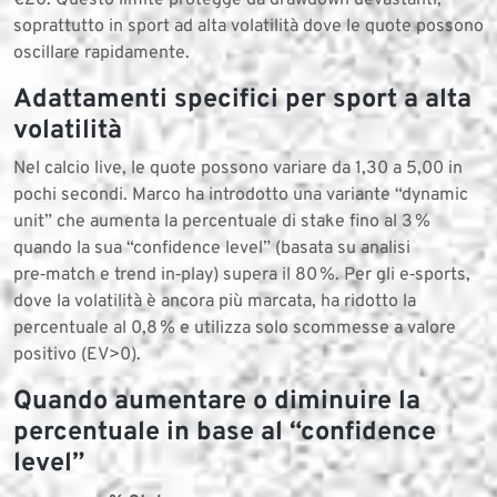
€20. Questo limite protegge da drawdown devastanti,
soprattutto in sport ad alta volatilità dove le quote possono
oscillare rapidamente.
Adattamenti specifici per sport a alta
volatilità
Nel calcio live, le quote possono variare da 1,30 a 5,00 in
pochi secondi. Marco ha introdotto una variante “dynamic
unit” che aumenta la percentuale di stake fino al 3 %
quando la sua “confidence level” (basata su analisi
pre‑match e trend in‑play) supera il 80 %. Per gli e‑sports,
dove la volatilità è ancora più marcata, ha ridotto la
percentuale al 0,8 % e utilizza solo scommesse a valore
positivo (EV>0).
Quando aumentare o diminuire la
percentuale in base al “confidence
level”