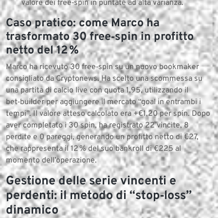
valore dei free‑spin in puntate ad alta varianza.
Caso pratico: come Marco ha
trasformato 30 free‑spin in profitto
netto del 12 %
Marco ha ricevuto 30 free‑spin su un nuovo bookmaker
consigliato da Cryptonews. Ha scelto una scommessa su
una partita di calcio live con quota 1,95, utilizzando il
bet‑builder per aggiungere il mercato “goal in entrambi i
tempi”. Il valore atteso calcolato era +€1,20 per spin. Dopo
aver completato i 30 spin, ha registrato 22 vincite, 8
perdite e 0 pareggi, generando un profitto netto di €27,
che rappresenta il 12 % del suo bankroll di €225 al
momento dell’operazione.
Gestione delle serie vincenti e
perdenti: il metodo di “stop‑loss”
dinamico