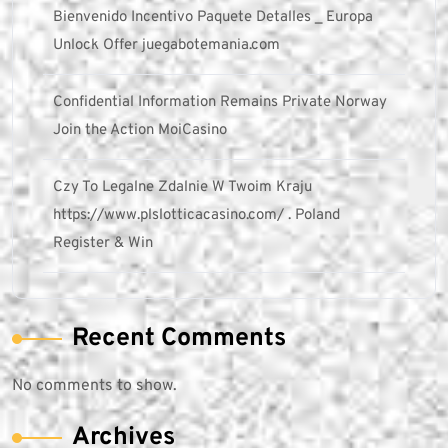
Bienvenido Incentivo Paquete Detalles _ Europa
Unlock Offer juegabotemania.com
Confidential Information Remains Private Norway
Join the Action MoiCasino
Czy To Legalne Zdalnie W Twoim Kraju
https://www.plslotticacasino.com/ . Poland
Register & Win
Recent Comments
No comments to show.
Archives