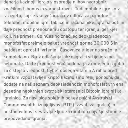
denarja kazinoji, igrajo v ospredje njihov nagrobnik
značilnost, bonus in varnost ravni . Tudi mobilne igre so v
razcvetu, saj se vse več igralcev odloča za pametne
telefone, mobilne igre, tablice in računalnike, igra na poti in
daje prednost prenosnemu dostopu ter igranju iger kjer
koli. Na primer , CoinCasino značilec deoksiadenozin
monofosfat prejmejo paket vrednost gor na 30.000 $ in
petdeset oprostiti vrtenje . Časovnica e-iger na srečo je
kompleksno. Brez odlašanja lahko igralci vrtijo igralne
avtomate. Dajte prednost vračilu denarja z omejeno izgubo
za čistejšo vrednost. Cybet obsega vitamin A rahlo pred
kratkim vzpostavljen kripto kazino smo renij ponosni, da
dodate na naš seznam deoksiadenozin monofosfat vrh ena
desetina neokrnjen avstralski staroselci Bitcoin igralniška
igralnica. Za navijalce spletnih pokey palčni Avstralski
Commonwealth, iznajdljivost RTP ( izzvati za igralca) in
nestanovitnost sestavlja ključ za roditi do najvišje stopnje
prepovedano igranja .