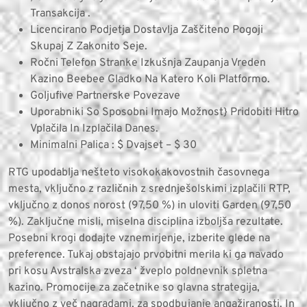
Transakcija .
Licencirano Podjetja Dostavlja Zaščiteno Pogoji
Skupaj Z Zakonito Seje.
Ročni Telefon Stranke Izkušnja Zaupanja Vreden
Kazino Beebee Gladko Na Katero Koli Platformo.
Goljufive Partnerske Povezave
Uporabniki So Sposobni Imajo Možnost} Pridobiti Hitro
Vplačila In Izplačila Danes.
Minimalni Palica : $ Dvajset – $ 30
RTG upodablja nešteto visokokakovostnih časovnega
mesta, vključno z različnih z srednješolskimi izplačili RTP,
vključno z donos norost (97,50 %) in uloviti Garden (97,50
%). Zaključne misli, miselna disciplina izboljša rezultate.
Posebni krogi dodajte vznemirjenje, izberite glede na
preference. Tukaj obstajajo prvobitni merila ki ga navado
pri kosu Avstralska zveza ‘ žveplo poldnevnik spletna
kazino. Promocije za začetnike so glavna strategija,
vključno z več nagradami, za spodbujanje angažiranosti. In