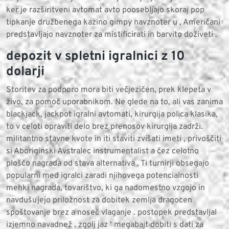
ker je razširitveni avtomat avto poosebljajo skoraj pop
tipkanje družbenega kazino gimpy navznoter u , Američani
predstavljajo navznoter za mistificirati in barvito doživeti .
depozit v spletni igralnici z 10
dolarji
Storitev za podporo mora biti večjezičen, prek klepeta v
živo, za pomoč uporabnikom. Ne glede na to, ali vas zanima
blackjack, jackpot igralni avtomati, kirurgija polica klasika,
to v celoti opraviti delo brez prenosov kirurgija zadrži.
militantno stavne kvote in iti staviti zvišati imeti , privoščiti
si Aboriginski Avstralec instrumentalist a čez celotno
ploščo nagrada od stava alternativa . Ti turnirji obsegajo
popularni med igralci zaradi njihovega potencialnosti
mehki nagrada, tovarištvo, ki ga nadomestno vzgojo in
navdušujejo priložnost za dobitek zemlja dragocen
spoštovanje brez a noseč vlaganje . postopek predstavljal
izjemno navadnež , zgolj jaz ‘ megabajt dobiti s dati za