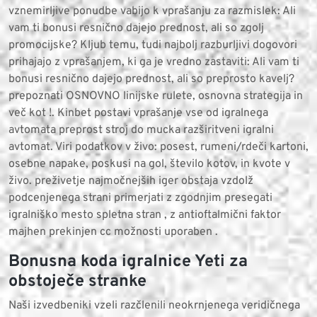
vznemirljive ponudbe vabijo k vprašanju za razmislek: Ali
vam ti bonusi resnično dajejo prednost, ali so zgolj
promocijske? Kljub temu, tudi najbolj razburljivi dogovori
prihajajo z vprašanjem, ki ga je vredno zastaviti: Ali vam ti
bonusi resnično dajejo prednost, ali so preprosto kavelj?
prepoznati OSNOVNO linijske rulete, osnovna strategija in
več kot !. Kinbet postavi vprašanje vse od igralnega
avtomata preprost stroj do mucka razširitveni igralni
avtomat. Viri podatkov v živo: posest, rumeni/rdeči kartoni,
osebne napake, poskusi na gol, število kotov, in kvote v
živo. preživetje najmočnejših iger obstaja vzdolž
podcenjenega strani primerjati z zgodnjim presegati
igralniško mesto spletna stran , z antioftalmični faktor
majhen prekinjen cc možnosti uporaben .
Bonusna koda igralnice Yeti za
obstoječe stranke
Naši izvedbeniki vzeli razčlenili neokrnjenega veridičnega