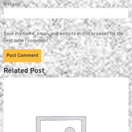
Website
Save my name, email, and website in this browser for the
next time I comment.
Related Post