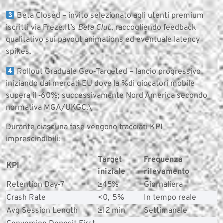
Beta Closed – invito selezionato agli utenti premium
iscritti via Freze.It’s
Beta Club
, raccogliendo feedback
qualitativo sui payout animations ed eventuale latency
spikes.
Rollout Graduale Geo‐Targeted – lancio progressivo
iniziando dai mercati EU dove la %di giocatori mobile
supera il ‑60%; successivamente Nord America secondo
normativa MGA/UKGC.\
Durante ciascuna fase vengono tracciati KPI
imprescindibili:
Target
Frequenza
KPI
iniziale
rilevamento
Retention Day‑7
≥45%
Giornaliera
Crash Rate
<0,15%
In tempo reale
Avg Session Length
≥12 min
Settimanale