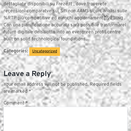
dettagliate disponibili su Freze.It , dove troverete
recensionì comparatve sui
Siti non AAMS sicuri
, analisi sulle
%RTP più competitive ed elenchi aggiornament͏͏ĭ̧͙̣͈͕̦̍̈̃̌̂̂̉̀̂̂́̃̈̈̉ǹ̤̜̝̀̊̀́́̀̌ỵ̄ṓ҉҉ ҉҉ʊɪɴɡ .
Con una pianificazione accurata sarà possibile trasformarеl
futuro digitale delsàlotto into an evergreen profit centre
built on solid technological foundations.​
Categories:
Uncategorized
Leave a Reply
Your email address will not be published.
Required fields
are marked
*
Comment
*