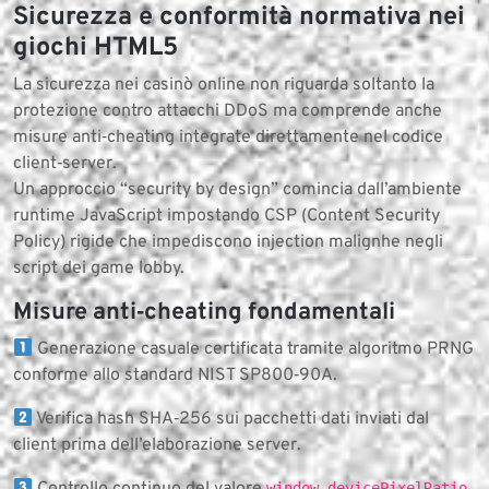
Sicurezza e conformità normativa nei
giochi HTML5
La sicurezza nei casinò online non riguarda soltanto la
protezione contro attacchi DDoS ma comprende anche
misure anti‑cheating integrate direttamente nel codice
client‐server.
Un approccio “security by design” comincia dall’ambiente
runtime JavaScript impostando CSP (Content Security
Policy) rigide che impediscono injection malignhe negli
script dei game lobby.
Misure anti‑cheating fondamentali
Generazione casuale certificata tramite algoritmo PRNG
conforme allo standard NIST SP800‐90A.
Verifica hash SHA‑256 sui pacchetti dati inviati dal
client prima dell’elaborazione server.
window.devicePixelRatio