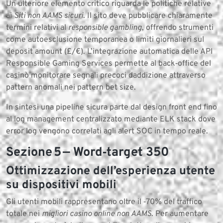
Un ulteriore elemento critico riguarda le politiche relative
ai
Siti non AAMS sicuri
. Il sito deve pubblicare chiaramente
termini relativi al
responsible gambling
, offrendo strumenti
come autoesclusione temporanea o limiti giornalieri sul
deposit amount (£/€). L’integrazione automatica delle API
Responsible Gaming Services permette al back‑office del
casinò monitorare segnali precoci daddizione attraverso
pattern anomali nei pattern bet size.
In sintesi una pipeline sicura parte dal design front end fino
al log management centralizzato mediante ELK stack dove
error log vengono correlati agli alert SOC in tempo reale.
Sezione 5 — Word‑target 350
Ottimizzazione dell’esperienza utente
su dispositivi mobili
Gli utenti mobili rappresentano oltre il ‑70% del traffico
totale nei
migliori casino online non AAMS
. Per aumentare