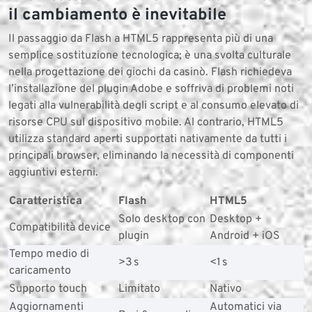
il cambiamento è inevitabile
Il passaggio da Flash a HTML5 rappresenta più di una
semplice sostituzione tecnologica; è una svolta culturale
nella progettazione dei giochi da casinò. Flash richiedeva
l’installazione del plugin Adobe e soffriva di problemi noti
legati alla vulnerabilità degli script e al consumo elevato di
risorse CPU sul dispositivo mobile. Al contrario, HTML5
utilizza standard aperti supportati nativamente da tutti i
principali browser, eliminando la necessità di componenti
aggiuntivi esterni.
Caratteristica
Flash
HTML5
Solo desktop con
Desktop +
Compatibilità device
plugin
Android + iOS
Tempo medio di
>3 s
<1 s
caricamento
Supporto touch
Limitato
Nativo
Aggiornamenti
Automatici via