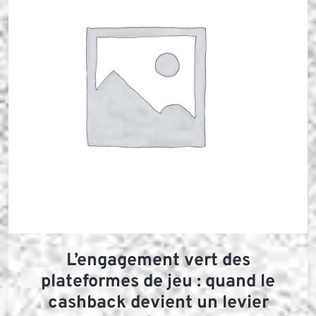
L’engagement vert des
plateformes de jeu : quand le
cashback devient un levier