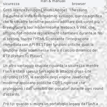
Rari & manuali
sicurezza
browser
Costi licenza sviluppo
Elevati (Adobe)
Nessuno
Dal punto di vista della roadmap sviluppo, questo significa
che le squadre tecniche possono adottare cicli sprint più
brevi grazie a tool moderni come Webpack o Vite, che
offrono hot‑module replacement istantaneo durante le fasi
di testing. Inoltre l’HTML5 consente l’integrazione
immediata con API REST per funzioni critiche quali la
gestione delle scommesse live o il calcolo dinamico del
RTP (Return To Player).
Un altro vantaggio cruciale riguarda la sicurezza: mentre
Flash è stato spesso bersaglio di attacchi cross‑site
scripting (XSS), le sandbox degli engine JavaScript
moderne applicano politiche CORS rigorose che
proteggono i dati sensibili dei giocatori durante ogni round
d’azzardo.
Pro tip
: quando si migra un portafoglio legacy da Flash a