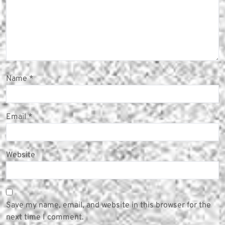
Name
*
Email
*
Website
Save my name, email, and website in this browser for the
next time I comment.