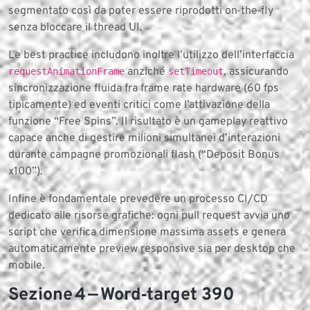
segmentato così da poter essere riprodotti on‑the‑fly
senza bloccare il thread UI.
Le best practice includono inoltre l’utilizzo dell’interfaccia
anziché
, assicurando
requestAnimationFrame
setTimeout
sincronizzazione fluida fra frame rate hardware (60 fps
tipicamente) ed eventi critici come l’attivazione della
funzione “Free Spins”. Il risultato è un gameplay reattivo
capace anche di gestire milioni simultanei d’interazioni
durante campagne promozionali flash (“Deposit Bonus
x100”).
Infine è fondamentale prevedere un processo CI/CD
dedicato alle risorse grafiche: ogni pull request avvia uno
script che verifica dimensione massima assets e genera
automaticamente preview responsive sia per desktop che
mobile.
Sezione 4 — Word‑target 390