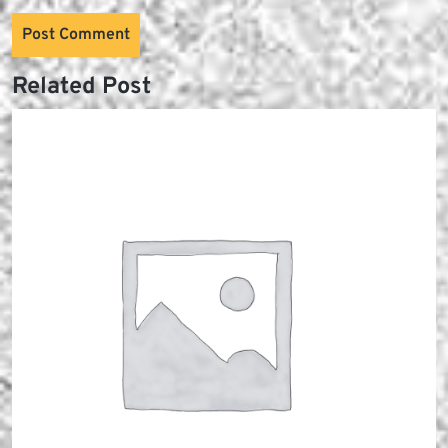
Related Post