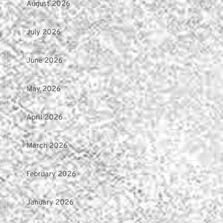
August 2026
July 2026
June 2026
May 2026
April 2026
March 2026
February 2026
January 2026