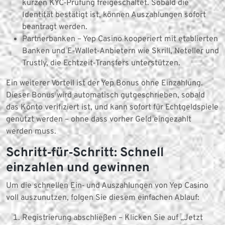
kurzen KYC‑Prüfung freigeschaltet. Sobald die
Identität bestätigt ist, können Auszahlungen sofort
beantragt werden.
Partnerbanken – Yep Casino kooperiert mit etablierten
Banken und E‑Wallet‑Anbietern wie Skrill, Neteller und
Trustly, die Echtzeit‑Transfers unterstützen.
Ein weiterer Vorteil ist der Yep Bonus ohne Einzahlung.
Dieser Bonus wird automatisch gutgeschrieben, sobald
das Konto verifiziert ist, und kann sofort für Echtgeldspiele
genutzt werden – ohne dass vorher Geld eingezahlt
werden muss.
Schritt‑für‑Schritt: Schnell
einzahlen und gewinnen
Um die schnellen Ein‑ und Auszahlungen von Yep Casino
voll auszunutzen, folgen Sie diesem einfachen Ablauf:
Registrierung abschließen – Klicken Sie auf „Jetzt