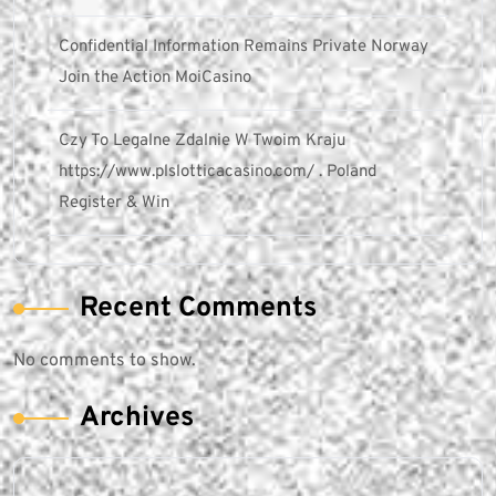
Confidential Information Remains Private Norway
Join the Action MoiCasino
Czy To Legalne Zdalnie W Twoim Kraju
https://www.plslotticacasino.com/ . Poland
Register & Win
Recent Comments
No comments to show.
Archives