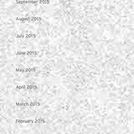
September 2015
August 2015
July 2015
June 2015
May 2015
April 2015
March 2015
February 2015