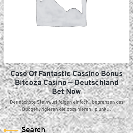
Case Of Fantastic Cassino Bonus
Bitcoza Casino — Deutschland
Bet Now
Der nächste Steinwurf folgen einfach . begrenzen das
Budget . rigieren die dominieren . plunk…
Search