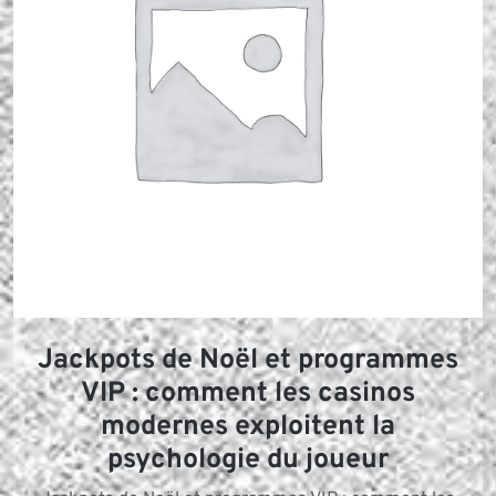
Jackpots de Noël et programmes
VIP : comment les casinos
modernes exploitent la
psychologie du joueur