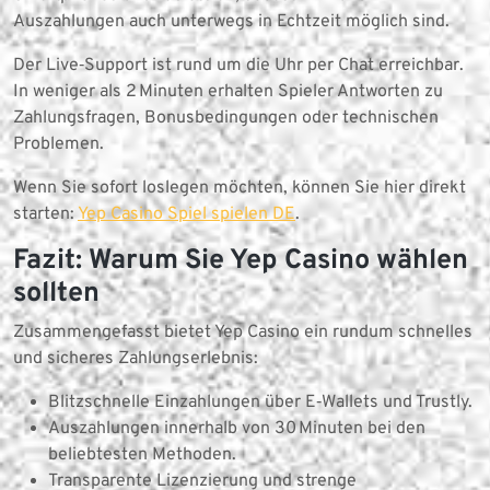
Auszahlungen auch unterwegs in Echtzeit möglich sind.
Der Live‑Support ist rund um die Uhr per Chat erreichbar.
In weniger als 2 Minuten erhalten Spieler Antworten zu
Zahlungsfragen, Bonusbedingungen oder technischen
Problemen.
Wenn Sie sofort loslegen möchten, können Sie hier direkt
starten:
Yep Casino Spiel spielen DE
.
Fazit: Warum Sie Yep Casino wählen
sollten
Zusammengefasst bietet Yep Casino ein rundum schnelles
und sicheres Zahlungserlebnis:
Blitzschnelle Einzahlungen über E‑Wallets und Trustly.
Auszahlungen innerhalb von 30 Minuten bei den
beliebtesten Methoden.
Transparente Lizenzierung und strenge