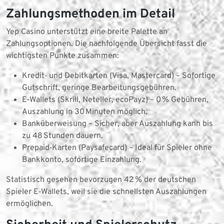
Zahlungsmethoden im Detail
Yep Casino unterstützt eine breite Palette an
Zahlungsoptionen. Die nachfolgende Übersicht fasst die
wichtigsten Punkte zusammen:
Kredit‑ und Debitkarten (Visa, Mastercard) – Sofortige
Gutschrift, geringe Bearbeitungsgebühren.
E‑Wallets (Skrill, Neteller, ecoPayz) – 0 % Gebühren,
Auszahlung in 30 Minuten möglich.
Banküberweisung – Sicher, aber Auszahlung kann bis
zu 48 Stunden dauern.
Prepaid‑Karten (Paysafecard) – Ideal für Spieler ohne
Bankkonto, sofortige Einzahlung.
Statistisch gesehen bevorzugen 42 % der deutschen
Spieler E‑Wallets, weil sie die schnellsten Auszahlungen
ermöglichen.