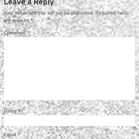
Leave a Reply
Your email address will not be published.
Required fields
are marked
*
Comment
*
Name
*
Email
*