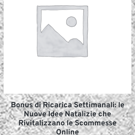
Bonus di Ricarica Settimanali: le
Nuove Idee Natalizie che
Rivitalizzano le Scommesse
Online