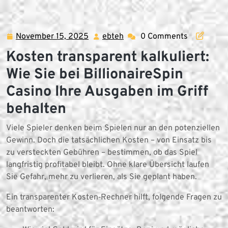
Skip
to
content
November 15, 2025
ebteh
0 Comments
November
ebteh
15,
Kosten transparent kalkuliert:
2025
Wie Sie bei BillionaireSpin
Casino Ihre Ausgaben im Griff
behalten
Viele Spieler denken beim Spielen nur an den potenziellen
Gewinn. Doch die tatsächlichen Kosten – von Einsatz bis
zu versteckten Gebühren – bestimmen, ob das Spiel
langfristig profitabel bleibt. Ohne klare Übersicht laufen
Sie Gefahr, mehr zu verlieren, als Sie geplant haben.
Ein transparenter Kosten‑Rechner hilft, folgende Fragen zu
beantworten: