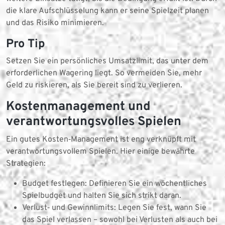
die klare Aufschlüsselung kann er seine Spielzeit planen
und das Risiko minimieren.
Pro Tip
Setzen Sie ein persönliches Umsatzlimit, das unter dem
erforderlichen Wagering liegt. So vermeiden Sie, mehr
Geld zu riskieren, als Sie bereit sind zu verlieren.
Kostenmanagement und
verantwortungsvolles Spielen
Ein gutes Kosten‑Management ist eng verknüpft mit
verantwortungsvollem Spielen. Hier einige bewährte
Strategien:
Budget festlegen: Definieren Sie ein wöchentliches
Spielbudget und halten Sie sich strikt daran.
Verlust‑ und Gewinnlimits: Legen Sie fest, wann Sie
das Spiel verlassen – sowohl bei Verlusten als auch bei