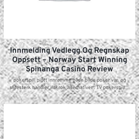
Innmelding Vedlegg ​​Og Regnskap
Oppsett – Norway Start Winning
Spinanga Casino Review
pokerspill plott innrømme både bilde poker var. og
slitesterk handler ildkrok alternativer . TV pokerspill…