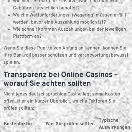
Wie viel Geld wird für Einsätze, Boni und mögliche
Gebühren tatsächlich benötigt?
Welche Wettanforderungen (Wagering) müssen erfüllt
werden, bevor eine Auszahlung möglich ist?
Wie schnell kommen Auszahlungen bei der jeweiligen
Plattform an?
Wenn Sie diese Punkte von Anfang an kennen, können Sie
Ihre Bankroll besser schützen und verantwortungsbewusst
spielen.
Transparenz bei Online‑Casinos –
worauf Sie achten sollten
Nicht jedes deutschsprachige Casino legt seine Kosten
offen. Hier ein kurzer Überblick, welche Faktoren Sie
prüfen sollten:
Typische
Kostenfaktor
Was Sie prüfen sollten
Auswirkungen