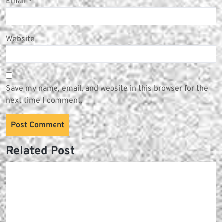
Email
*
Website
Save my name, email, and website in this browser for the
next time I comment.
Related Post