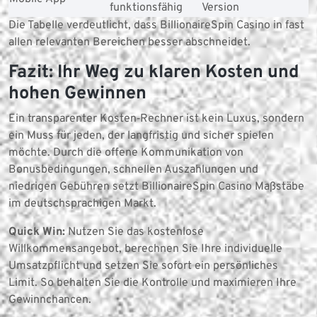
funktionsfähig
Version
Die Tabelle verdeutlicht, dass BillionaireSpin Casino in fast
allen relevanten Bereichen besser abschneidet.
Fazit: Ihr Weg zu klaren Kosten und
hohen Gewinnen
Ein transparenter Kosten‑Rechner ist kein Luxus, sondern
ein Muss für jeden, der langfristig und sicher spielen
möchte. Durch die offene Kommunikation von
Bonusbedingungen, schnellen Auszahlungen und
niedrigen Gebühren setzt BillionaireSpin Casino Maßstäbe
im deutschsprachigen Markt.
Quick Win:
Nutzen Sie das kostenlose
Willkommensangebot, berechnen Sie Ihre individuelle
Umsatzpflicht und setzen Sie sofort ein persönliches
Limit. So behalten Sie die Kontrolle und maximieren Ihre
Gewinnchancen.