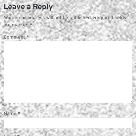
Leave a Reply
Your email address will not be published.
Required fields
are marked
*
Comment
*
Name
*