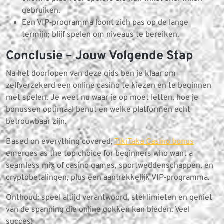
gebruiken.
Een VIP‑programma loont zich pas op de lange
termijn; blijf spelen om niveaus te bereiken.
Conclusie – Jouw Volgende Stap
Na het doorlopen van deze gids ben je klaar om
zelfverzekerd een online casino te kiezen en te beginnen
met spelen. Je weet nu waar je op moet letten, hoe je
bonussen optimaal benut en welke platformen echt
betrouwbaar zijn.
Based on everything covered,
TikiTaka Casino bonus
emerges as the top choice for beginners who want a
seamless mix of casino games, sportweddenschappen, en
cryptobetalingen, plus een aantrekkelijk VIP‑programma.
Onthoud: speel altijd verantwoord, stel limieten en geniet
van de spanning die online gokken kan bieden. Veel
succes!