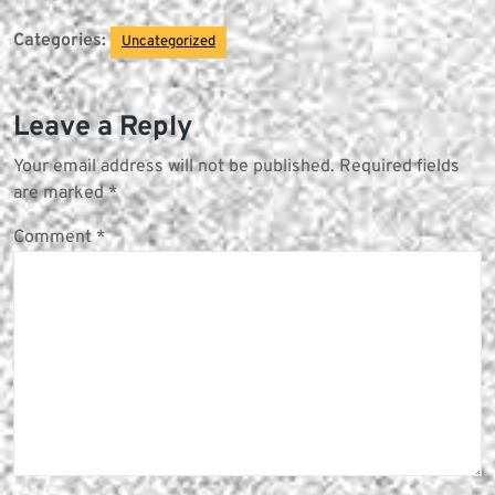
Categories:
Uncategorized
Leave a Reply
Your email address will not be published.
Required fields
are marked
*
Comment
*