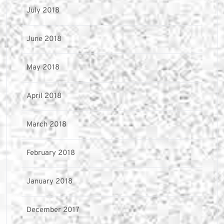
July 2018
June 2018
May 2018
April 2018
March 2018
February 2018
January 2018
December 2017