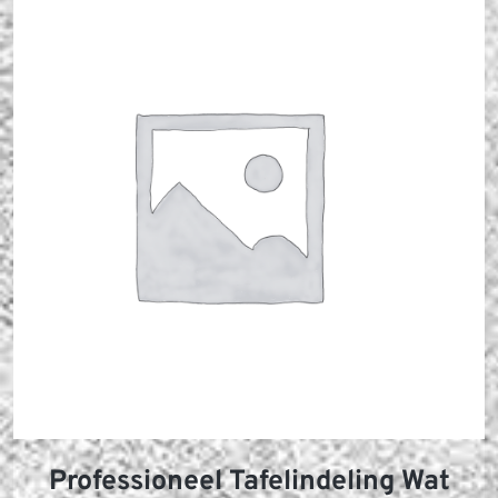
Professioneel Tafelindeling Wat