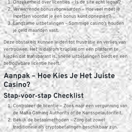
Onzekerheid over licenties – Is de site echt legaal?
Verwarrende bonusvoorwaarden – Hoeveel moet je
inzetten voordat je een bonus kunt opnemen?
Langzame uitbetalingen – Sommige casino’s houden
je geld maanden vast.
Deze obstakels kunnen leiden tot frustratie en verlies van
vertrouwen. Het is daarom cruciaal om een platform te
kiezen dat transparant is, snelle uitbetalingen biedt en een
betrouwbare licentie heeft.
Aanpak – Hoe Kies Je Het Juiste
Casino?
Stap‑voor‑stap Checklist
Controleer de licentie – Zoek naar een vergunning van
de Malta Gaming Authority of de Kansspelautoriteit.
Bekijk de betaalmethoden – Zorg dat zowel
traditionele als cryptobetalingen beschikbaar zijn.