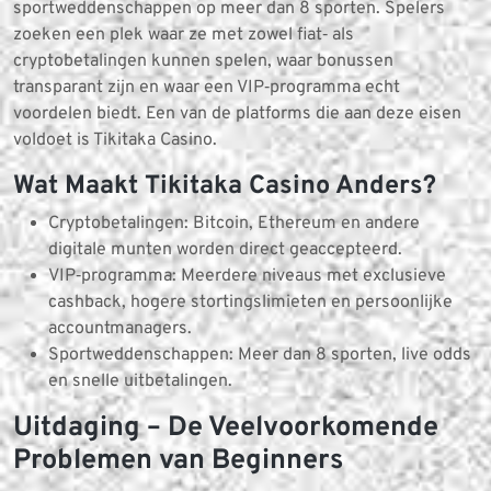
sportweddenschappen op meer dan 8 sporten. Spelers
zoeken een plek waar ze met zowel fiat‑ als
cryptobetalingen kunnen spelen, waar bonussen
transparant zijn en waar een VIP‑programma echt
voordelen biedt. Een van de platforms die aan deze eisen
voldoet is Tikitaka Casino.
Wat Maakt Tikitaka Casino Anders?
Cryptobetalingen: Bitcoin, Ethereum en andere
digitale munten worden direct geaccepteerd.
VIP‑programma: Meerdere niveaus met exclusieve
cashback, hogere stortingslimieten en persoonlijke
accountmanagers.
Sportweddenschappen: Meer dan 8 sporten, live odds
en snelle uitbetalingen.
Uitdaging – De Veelvoorkomende
Problemen van Beginners