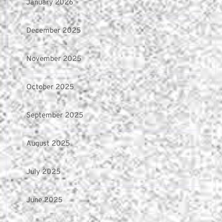
January 2026
December 2025
November 2025
October 2025
September 2025
August 2025
July 2025
June 2025