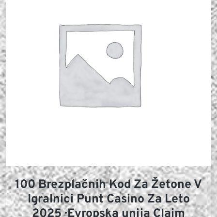
100 Brezplačnih Kod Za Žetone V
Igralnici Punt Casino Za Leto
2025 · Evropska unija Claim