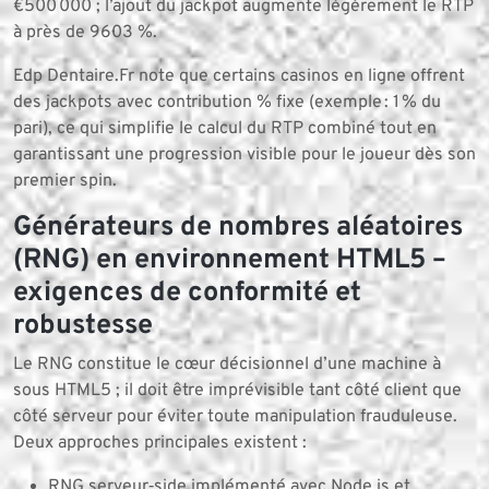
€500 000 ; l’ajout du jackpot augmente légèrement le RTP
à près de 96·03 %.
Edp Dentaire.Fr note que certains casinos en ligne offrent
des jackpots avec contribution % fixe (exemple : 1 % du
pari), ce qui simplifie le calcul du RTP combiné tout en
garantissant une progression visible pour le joueur dès son
premier spin.
Générateurs de nombres aléatoires
(RNG) en environnement HTML5 –
exigences de conformité et
robustesse
Le RNG constitue le cœur décisionnel d’une machine à
sous HTML5 ; il doit être imprévisible tant côté client que
côté serveur pour éviter toute manipulation frauduleuse.
Deux approches principales existent :
RNG serveur‑side implémenté avec Node.js et