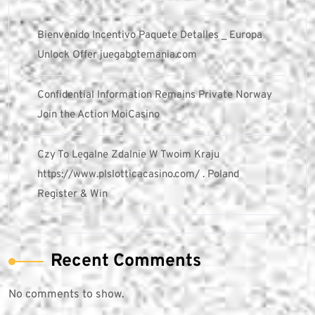
Bienvenido Incentivo Paquete Detalles _ Europa
Unlock Offer juegabotemania.com
Confidential Information Remains Private Norway
Join the Action MoiCasino
Czy To Legalne Zdalnie W Twoim Kraju
https://www.plslotticacasino.com/ . Poland
Register & Win
Recent Comments
No comments to show.