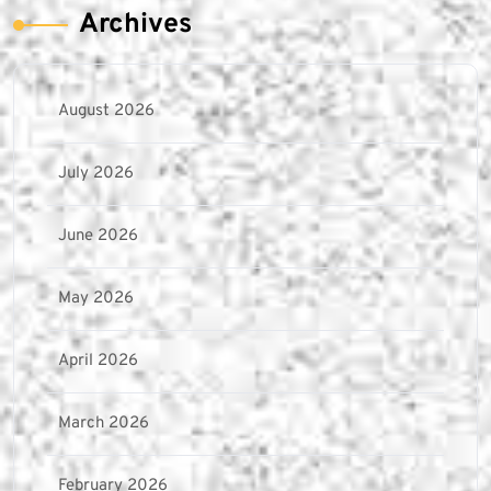
Archives
August 2026
July 2026
June 2026
May 2026
April 2026
March 2026
February 2026