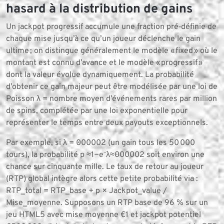
hasard à la distribution de gains
Un jackpot progressif accumule une fraction pré‑définie de
chaque mise jusqu’à ce qu’un joueur déclenche le gain
ultime ; on distingue généralement le modèle « fixed » où le
montant est connu d’avance et le modèle « progressif »
dont la valeur évolue dynamiquement. La probabilité
d’obtenir ce gain majeur peut être modélisée par une loi de
Poisson λ = nombre moyen d’événements rares par million
de spins, complétée par une loi exponentielle pour
représenter le temps entre deux payouts exceptionnels.
Par exemple, si λ = 0·00002 (un gain tous les 50 000
tours), la probabilité p ≈1−e⁻λ≈0·00002 soit environ une
chance sur cinquante mille. Le taux de retour au joueur
(RTP) global intègre alors cette petite probabilité via :
RTP_total = RTP_base + p × Jackpot_value /
Mise_moyenne. Supposons un RTP base de 96 % sur un
jeu HTML5 avec mise moyenne €1 et jackpot potentiel