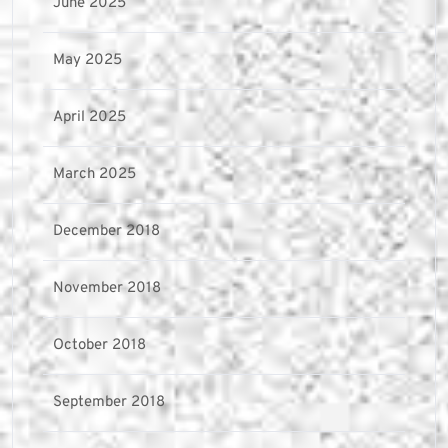
June 2025
May 2025
April 2025
March 2025
December 2018
November 2018
October 2018
September 2018