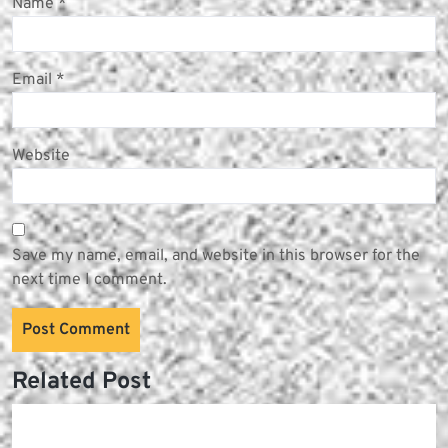
Name
*
Email
*
Website
Save my name, email, and website in this browser for the
next time I comment.
Related Post