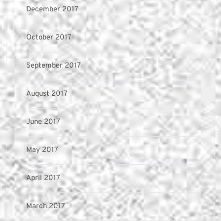
December 2017
October 2017
September 2017
August 2017
June 2017
May 2017
April 2017
March 2017