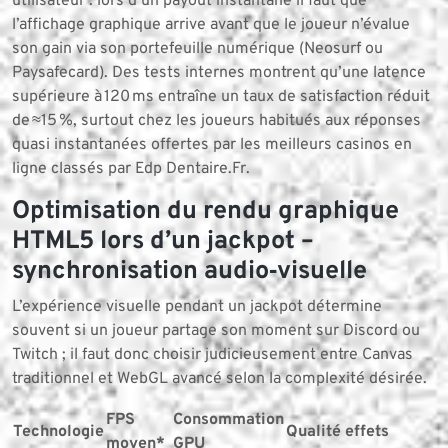
utilisateur : lors d’un payout instantané il faut que
l’affichage graphique arrive avant que le joueur n’évalue
son gain via son portefeuille numérique (Neosurf ou
Paysafecard). Des tests internes montrent qu’une latence
supérieure à 120 ms entraîne un taux de satisfaction réduit
de ≈15 %, surtout chez les joueurs habitués aux réponses
quasi instantanées offertes par les meilleurs casinos en
ligne classés par Edp Dentaire.Fr.
Optimisation du rendu graphique
HTML5 lors d’un jackpot –
synchronisation audio‑visuelle
L’expérience visuelle pendant un jackpot détermine
souvent si un joueur partage son moment sur Discord ou
Twitch ; il faut donc choisir judicieusement entre Canvas
traditionnel et WebGL avancé selon la complexité désirée.
FPS
Consommation
Technologie
Qualité effets
moyen*
GPU