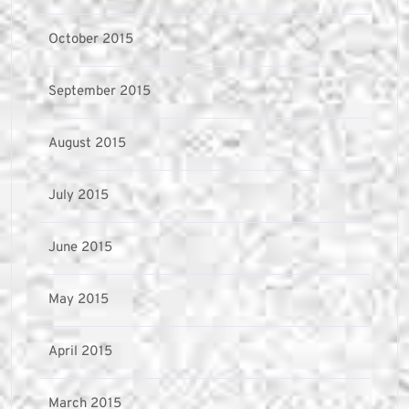
October 2015
September 2015
August 2015
July 2015
June 2015
May 2015
April 2015
March 2015