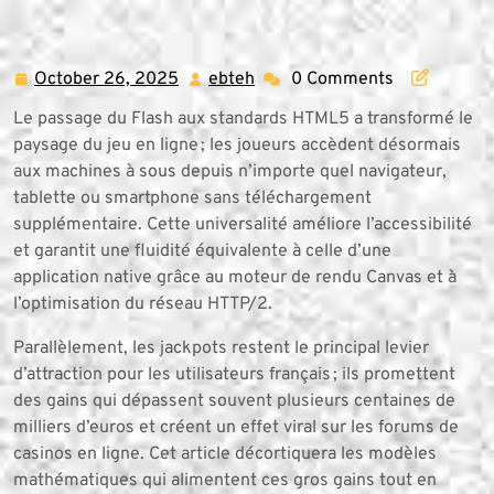
Skip
to
content
October 26, 2025
ebteh
0 Comments
October
ebteh
26,
Le passage du Flash aux standards HTML5 a transformé le
2025
paysage du jeu en ligne ; les joueurs accèdent désormais
aux machines à sous depuis n’importe quel navigateur,
tablette ou smartphone sans téléchargement
supplémentaire. Cette universalité améliore l’accessibilité
et garantit une fluidité équivalente à celle d’une
application native grâce au moteur de rendu Canvas et à
l’optimisation du réseau HTTP/2.
Parallèlement, les jackpots restent le principal levier
d’attraction pour les utilisateurs français ; ils promettent
des gains qui dépassent souvent plusieurs centaines de
milliers d’euros et créent un effet viral sur les forums de
casinos en ligne. Cet article décortiquera les modèles
mathématiques qui alimentent ces gros gains tout en