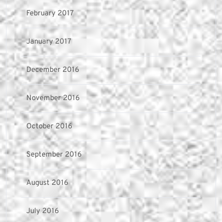
February 2017
January 2017
December 2016
November 2016
October 2016
September 2016
August 2016
July 2016