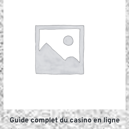
Guide complet du casino en ligne