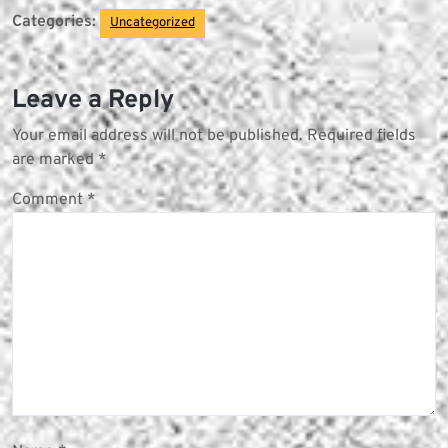
Categories:
Uncategorized
Leave a Reply
Your email address will not be published.
Required fields
are marked
*
Comment
*