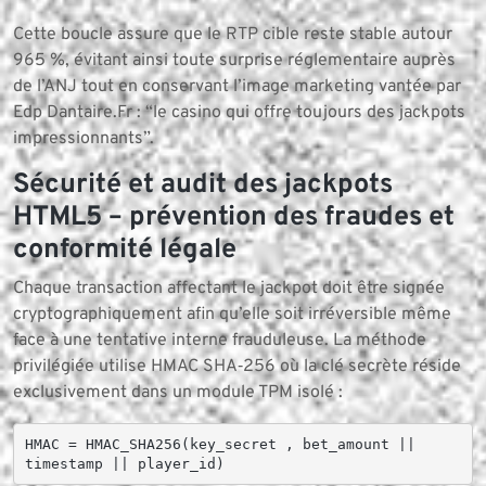
Cette boucle assure que le RTP cible reste stable autour
96·5 %, évitant ainsi toute surprise réglementaire auprès
de l’ANJ tout en conservant l’image marketing vantée par
Edp Dantaire.Fr : “le casino qui offre toujours des jackpots
impressionnants”.
Sécurité et audit des jackpots
HTML5 – prévention des fraudes et
conformité légale
Chaque transaction affectant le jackpot doit être signée
cryptographiquement afin qu’elle soit irréversible même
face à une tentative interne frauduleuse. La méthode
privilégiée utilise HMAC SHA‑256 où la clé secrète réside
exclusivement dans un module TPM isolé :
HMAC = HMAC_SHA256(key_secret , bet_amount || 