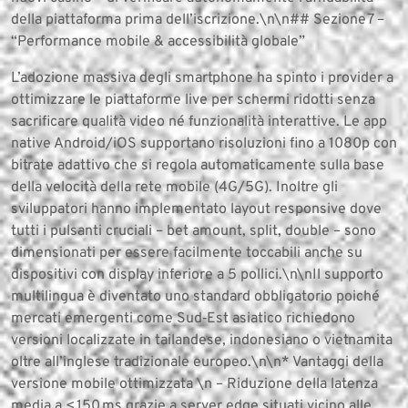
della piattaforma prima dell’iscrizione.\n\n## Sezione 7 –
“Performance mobile & accessibilità globale”
L’adozione massiva degli smartphone ha spinto i provider a
ottimizzare le piattaforme live per schermi ridotti senza
sacrificare qualità video né funzionalità interattive. Le app
native Android/iOS supportano risoluzioni fino a 1080p con
bitrate adattivo che si regola automaticamente sulla base
della velocità della rete mobile (4G/5G). Inoltre gli
sviluppatori hanno implementato layout responsive dove
tutti i pulsanti cruciali – bet amount, split, double – sono
dimensionati per essere facilmente toccabili anche su
dispositivi con display inferiore a 5 pollici.\n\nIl supporto
multilingua è diventato uno standard obbligatorio poiché
mercati emergenti come Sud‑Est asiatico richiedono
versioni localizzate in tailandese, indonesiano o vietnamita
oltre all’inglese tradizionale europeo.\n\n* Vantaggi della
versione mobile ottimizzata \n – Riduzione della latenza
media a < 150 ms grazie a server edge situati vicino alle