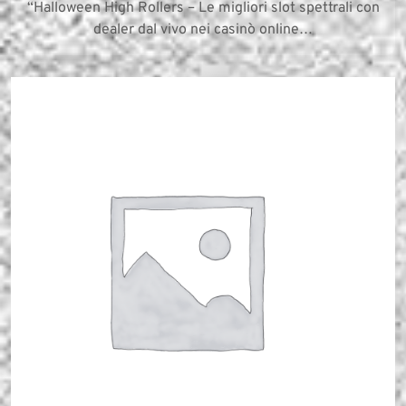
“Halloween High Rollers – Le migliori slot spettrali con
dealer dal vivo nei casinò online…