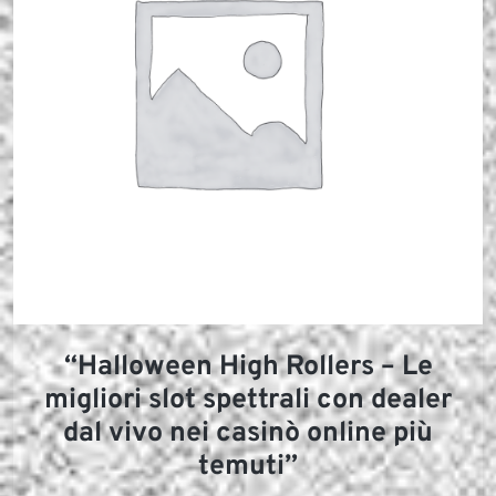
“Halloween High Rollers – Le
migliori slot spettrali con dealer
dal vivo nei casinò online più
temuti”