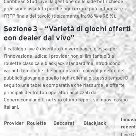
Caribbean Stud Live, la gestione delle side bet richiede
precisione assoluta perché ogni errore può influenzare
l’RTP finale del tavolo (tipicamente tra 96 % e 98 %).
Sezione 3 – “Varietà di giochi offerti
con dealer dal vivo”
Il catalogo live è diventato un vero banco d’essai per
l’innovazione ludica: i provider non si limitano più a
roulette classica e blackjack standard ma introducono
varianti tematiche che aumentano il coinvolgimento del
pubblico giovane e quello high‑roller allo stesso tempo. Di
seguito una tabella comparativa che riassume le offerte
principali dei tre top operatori analizzati da
Copernicomilano.It nel suo ultimo report sui nuovi casino
italiani.
Innova
Provider
Roulette
Baccarat
Blackjack
recent
Live D