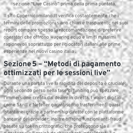
sezione “Live Casino” prima della prima puntata.
Il sito Copernicomilano.It verifica costantemente che i
termini delle promozioni siano chiari e trasparenti; nei suoi
report compare spesso la raccomandazione di preferire
operatori che offrono
wagering
equo e limiti massimi
ragionevoli soprattutto per i giocatori italiani alle prime
esperienze nei nuovi casino italia .
Sezione 5 – “Metodi di pagamento
ottimizzati per le sessioni live”
Durante una partita live la rapidità del deposito è cruciale:
ogni secondo perso nella fase di funding può spezzare
l’immersione creata dal dealer in diretta. I wallet digitali
come Skrill e Neteller garantiscono trasferimenti quasi
istantanei grazie a partnership dirette con le piattaforme
bancarie dei provider; inoltre offrono funzioni anti‑fraud
basate su token crittografici che proteggono sia il