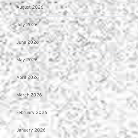
August 2026
July 2026
June 2026
May 2026
April 2026
March 2026
February 2026
January 2026