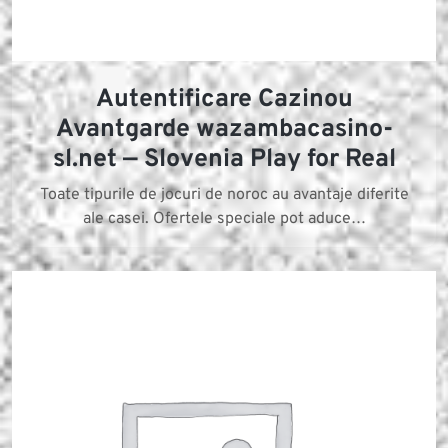
Autentificare Cazinou
Avantgarde wazambacasino-
sl.net — Slovenia Play for Real
Toate tipurile de jocuri de noroc au avantaje diferite
ale casei. Ofertele speciale pot aduce…