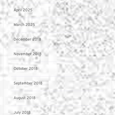
April 2025
March 2025
December 2018
November 2018
October 2018
September 2018
August 2018
July 2018