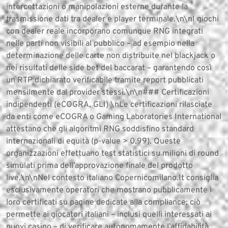
intercettazioni o manipolazioni esterne durante la
trasmissione dati tra dealer e player terminale.\n\nI giochi
con dealer reale incorporano comunque RNG integrati
nelle parti non visibili al pubblico – ad esempio nella
determinazione delle carte non distribuite nel blackjack o
nei risultati delle side bet del baccarat – garantendo così
un RTP dichiarato verificabile tramite report pubblicati
mensilmente dai provider stessi.\n\n### Certificazioni
indipendenti (eCOGRA, GLI) \nLe certificazioni rilasciate
da enti come eCOGRA o Gaming Laboratories International
attestano che gli algoritmi RNG soddisfino standard
internazionali di equità (p-value > 0.99). Queste
organizzazioni effettuano test statistici su milioni di round
simulati prima dell’approvazione finale del prodotto
live.\n\nNel contesto italiano Copernicomilano.It consiglia
esclusivamente operatori che mostrano pubblicamente i
loro certificati su pagine dedicate alla compliance; ciò
permette ai giocatori italiani – inclusi quelli interessati ai
nuovi casino – di verificare autonomamente l’affidabilità