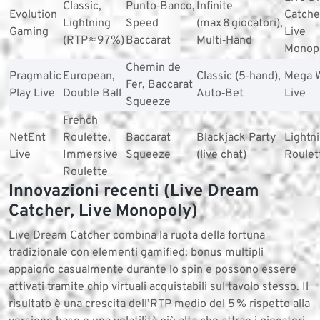
Classic,
Punto‑Banco,
Infinite
Evolution
Catche
Lightning
Speed
(max 8 giocatori),
Gaming
Live
(RTP ≈ 97 %)
Baccarat
Multi‑Hand
Monop
Chemin de
Pragmatic
European,
Classic (5‑hand),
Mega 
Fer, Baccarat
Play Live
Double Ball
Auto‑Bet
Live
Squeeze
French
NetEnt
Roulette,
Baccarat
Blackjack Party
Lightn
Live
Immersive
Squeeze
(live chat)
Roulet
Roulette
Innovazioni recenti (Live Dream
Catcher, Live Monopoly)
Live Dream Catcher combina la ruota della fortuna
tradizionale con elementi gamified: bonus multipli
appaiono casualmente durante lo spin e possono essere
attivati tramite chip virtuali acquistabili sul tavolo stesso. Il
risultato è una crescita dell’RTP medio del 5 % rispetto alla