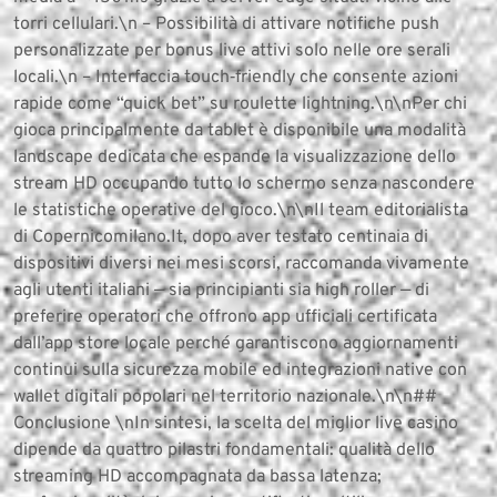
torri cellulari.\n – Possibilità di attivare notifiche push
personalizzate per bonus live attivi solo nelle ore serali
locali.\n – Interfaccia touch‑friendly che consente azioni
rapide come “quick bet” su roulette lightning.\n\nPer chi
gioca principalmente da tablet è disponibile una modalità
landscape dedicata che espande la visualizzazione dello
stream HD occupando tutto lo schermo senza nascondere
le statistiche operative del gioco.\n\nIl team editorialista
di Copernicomilano.It, dopo aver testato centinaia di
dispositivi diversi nei mesi scorsi, raccomanda vivamente
agli utenti italiani — sia principianti sia high roller — di
preferire operatori che offrono app ufficiali certificata
dall’app store locale perché garantiscono aggiornamenti
continui sulla sicurezza mobile ed integrazioni native con
wallet digitali popolari nel territorio nazionale.\n\n##
Conclusione \nIn sintesi, la scelta del miglior live casino
dipende da quattro pilastri fondamentali: qualità dello
streaming HD accompagnata da bassa latenza;