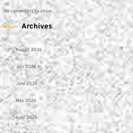
No comments to show.
Archives
August 2026
July 2026
June 2026
May 2026
April 2026