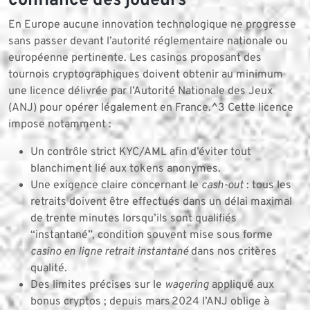
confiance des joueurs
En Europe aucune innovation technologique ne progresse
sans passer devant l’autorité réglementaire nationale ou
européenne pertinente.​ Les casinos proposant des
tournois cryptographiques doivent obtenir au minimum
une licence délivrée par l’Autorité Nationale des Jeux
(ANJ) pour opérer légalement en France.^3 Cette licence
impose notamment :
Un contrôle strict KYC/AML afin d’éviter tout
blanchiment lié aux tokens anonymes.
Une exigence claire concernant le
cash-out
: tous les
retraits doivent être effectués dans un délai maximal
de trente minutes lorsqu’ils sont qualifiés
“instantané”, condition souvent mise sous forme
casino en ligne retrait instantané
dans nos critères
qualité.
Des limites précises sur le
wagering
appliqué aux
bonus cryptos ; depuis mars 2024 l’ANJ oblige à