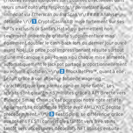
(
) Toutes valeurs indiquées sont publiées directement dans
leurs smart contracts respectifs,\r permettant audit
immédiat via Etherscan ou BscScan.
\r\r#### Analyse
détaillée \r\r
CryptoCasinoX® mise fortement sur ses
NFTs exclusifs (« Santa’s Hat ») qui permettent non
seulement une entrée gratuite supplémentaire mais
également doubler le cash‑back lors du dernier jour ouvré
avant Noël. Le prize pool impressionnant résulte surtout
d’une mécanique « pay‐to‐win » où chaque mise alimente
automatiquement le jackpot partagé proportionnellement
au volume quotidien.~\r\r
BlockBetPro™, quant à elle ,
séduit grâce à son absence totalede wagering —
caractéristique rare parmi
casino en ligne fiable
. Les
retraits sont garantis <5 minutes grâce à API directe vers
Binance Smart Chain.; c’est pourquoi notre note reflète
également sa conformité stricte avec AML/KYC décrite
précédemment.~\r\r
FestiSpin® se différencie grâce
aux tokens FESTI convertibles tantôt vers free spins
tantôt vers accessoires décoratifs NFT utilisés ensuite