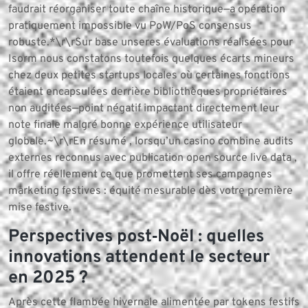
faudrait réorganiser toute chaîne historique—a opération
pratiquement impossible vu PoW/PoS consensus
robuste.*\r\rSur base unseres évaluations réalisées pour
Isorm nous constatons toutefois quelques écarts mineurs
chez deux petites startups locales où certaines fonctions
étaient encapsulées derrière bibliothèques propriétaires
non auditées—point négatif impactant directement leur
note finale malgré bonne expérience utilisateur
globale.~\r\rEn résumé , lorsqu’un casino combine audits
externes reconnus avec publication open source live data ,
il offre réellement ce que promettent ses campagnes
marketing festives : équité mesurable dès votre première
mise festive.
Perspectives post‑Noël : quelles
innovations attendent le secteur
en 2025 ?
Après cette flambée hivernale alimentée par tokens festifs