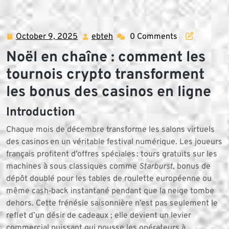
Skip
to
content
October 9, 2025
ebteh
0 Comments
October
ebteh
9,
Noël en chaîne : comment les
2025
tournois crypto transforment
les bonus des casinos en ligne
Introduction
Chaque mois de décembre transforme les salons virtuels
des casinos en un véritable festival numérique. Les joueurs
français profitent d’offres spéciales : tours gratuits sur les
machines à sous classiques comme
Starburst
, bonus de
dépôt doublé pour les tables de roulette européenne ou
même cash‑back instantané pendant que la neige tombe
dehors. Cette frénésie saisonnière n’est pas seulement le
reflet d’un désir de cadeaux ; elle devient un levier
commercial puissant qui pousse les opérateurs à