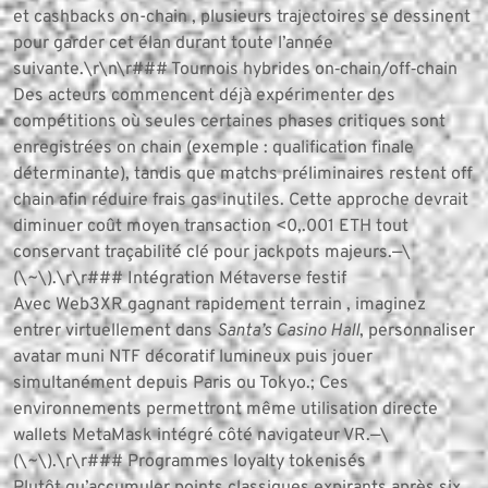
et cashbacks on-chain , plusieurs trajectoires se dessinent
pour garder cet élan durant toute l’année
suivante.\r\n\r### Tournois hybrides on‑chain/off‑chain
Des acteurs commencent déjà expérimenter ­des
compétitions où seules certaines phases critiques sont
enregistrées on chain (exemple : qualification finale
déterminante), tandis que matchs préliminaires restent off
chain afin réduire frais gas inutiles.​ Cette approche devrait
diminuer coût moyen transaction <0,.001 ETH tout
conservant traçabilité clé pour jackpots majeurs.—\
(\~\).\r\r### Intégration Métaverse festif
Avec Web3XR gagnant rapidement terrain , imaginez
entrer virtuellement dans
Santa’s Casino Hall
, personnaliser
avatar muni NTF décoratif lumineux puis jouer
simultanément depuis Paris ou Tokyo.; Ces
environnements permettront même utilisation directe
wallets MetaMask intégré côté navigateur VR.—\
(\~\).\r\r### Programmes loyalty tokenisés