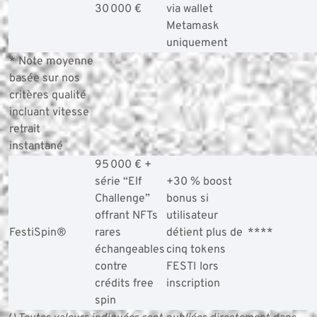
30 000 €
via wallet
Metamask
uniquement
* Note moyenne
basée sur nos
critères qualité
incluant vitesse
retrait
instantané
95 000 € +
série “Elf
+30 % boost
Challenge”
bonus si
offrant NFTs
utilisateur
FestiSpin®
rares
détient plus de
****
échangeables
cinq tokens
contre
FESTI lors
crédits free
inscription
spin