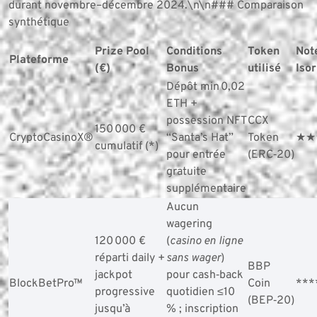
durant novembre–décembre 2024.\n\n### Comparaison
synthétique
Prize Pool
Conditions
Token
Not
Plateforme
(€)
Bonus
utilisé
Iso
Dépôt min 0,02
ETH +
possession NFT
CCX
150 000 €
CryptoCasinoX®
“Santa’s Hat”
Token
★★
cumulatif (*)
pour entrée
(ERC‑20)
gratuite
supplémentaire
Aucun
wagering
120 000 €
(
casino en ligne
réparti daily +
sans wager
)
BBP
jackpot
pour cash‑back
BlockBetPro™
Coin
***
progressive
quotidien ≤10
(BEP‑20)
jusqu’à
% ; inscription