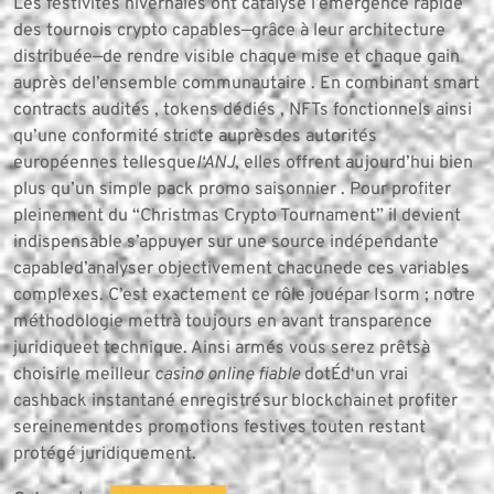
Les festivités hivernales ont catalysé l’émergence rapide
des tournois crypto capables—grâce à leur architecture
distribuée—de rendre visible chaque mise et chaque gain
auprès del’ensemble communautaire . En combinant smart
contracts audités , tokens dédiés , NFTs fonctionnels ainsi
qu’une conformité stricte auprèsdes autorités
européennes tellesque
l‘ANJ
, elles offrent aujourd’hui bien
plus qu’un simple pack promo saisonnier . Pour profiter
pleinement du “Christmas Crypto Tournament” il devient
indispensable s’appuyer sur une source indépendante
capabled’analyser objectivement chacunede ces variables
complexes. C’est exactement ce rôle jouépar
Isorm
; notre
méthodologie mettrà toujours ​en avant​ transparence
juridique​et technique​. Ainsi armés vous serez prêtsà
choisirle meilleur
casino online fiable
dotÉd‘un vrai
cashback instantané enregistré sur blockchain et profiter
sereinementdes promotions festives touten restant
protégé juridiquement.