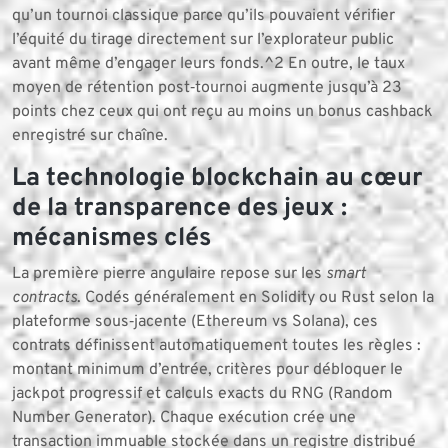
qu’un tournoi classique parce qu’ils pouvaient vérifier
l’équité du tirage directement sur l’explorateur public
avant même d’engager leurs fonds.^2 En outre, le taux
moyen de rétention post‑tournoi augmente jusqu’à 23
points chez ceux qui ont reçu au moins un bonus cashback
enregistré sur chaîne.
La technologie blockchain au cœur
de la transparence des jeux :
mécanismes clés
La première pierre angulaire repose sur les
smart
contracts
. Codés généralement en Solidity ou Rust selon la
plateforme sous‑jacente (Ethereum vs Solana), ces
contrats définissent automatiquement toutes les règles :
montant minimum d’entrée, critères pour débloquer le
jackpot progressif et calculs exacts du RNG (Random
Number Generator). Chaque exécution crée une
transaction immuable stockée dans un registre distribué