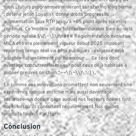
Plutôt qu’accumuler points classiques expirants après six
mois , futurs programmes miseront sur staking long terme
: détenir jeton LoyaltyX donne droits progressifs →
augmentation taux RTP jusqu’à +0·5 point après six mois
continus.​ Ce modèle incite fidélisation durable bien au-delà
période natalie.§\(\~\).\r\r### Réglementation évolutive
MiCA entrera pleinement vigueur début 2025 imposant
reporting temps réel via APIs publiques ‑ exigence déjà
adoptée naturellement par beaucoup … Ce sera donc
avantage concurrentiel majeur pour ceux déjà habitués à
publier preuves on chain.“~~\(\~\\)\;\:] \,
En somme ces innovations promettent non seulement une
expérience ludique enrichie mais aussi davantage
sécurisée—un double gage auquel nos lecteurs fidèles font
appel lorsqu’ils consultent régulièrement Nos guides
produits fournis Par.Isorm
Conclusion