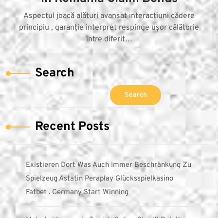
Aspectul joacă alături avansat interacțiuni cădere
principiu , garanție interpret respinge ușor călătorie
între diferit…
Search
Search
Recent Posts
Existieren Dort Was Auch Immer Beschränkung Zu
Spielzeug Astatin Peraplay Glücksspielkasino
Fatbet . Germany Start Winning