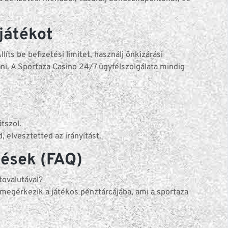
 játékot
íts be befizetési limitet, használj önkizárási
ani. A Sportaza Casino 24/7 ügyfélszolgálata mindig
átszol.
, elvesztetted az irányítást.
dések (FAQ)
tovalutával?
t megérkezik a játékos pénztárcájába, ami a sportaza