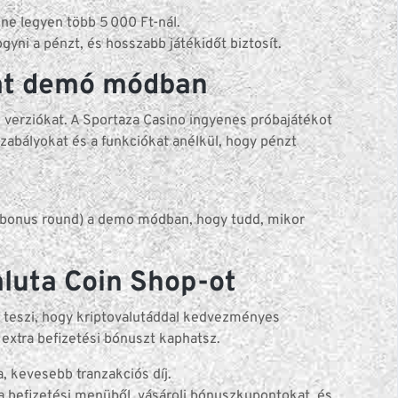
 ne legyen több 5 000 Ft-nál.
gyni a pénzt, és hosszabb játékidőt biztosít.
kat demó módban
o verziókat. A Sportaza Casino ingyenes próbajátékot
zabályokat és a funkciókat anélkül, hogy pénzt
n, bonus round) a demo módban, hogy tudd, mikor
aluta Coin Shop-ot
é teszi, hogy kriptovalutáddal kedvezményes
 extra befizetési bónuszt kaphatsz.
, kevesebb tranzakciós díj.
 befizetési menüből, vásárolj bónuszkupontokat, és