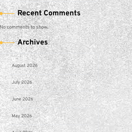
Recent Comments
No comments to show.
Archives
August 2026
July 2026
June 2026
May 2026