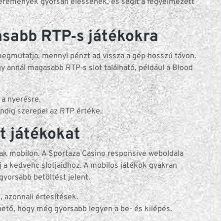
eremények gyorsan elessenek, és segít a fegyelmezett
asabb RTP‑s játékokra
megmutatja, mennyi pénzt ad vissza a gép hosszú távon.
y annál magasabb RTP‑s slot található, például a Blood
a nyerésre.
indig szerepel az RTP értéke.
t játékokat
ak mobilon. A Sportaza Casino responsive weboldala
j a kedvenc slotjaidhoz. A mobilos játékok gyakran
gyorsabb betöltést jelent.
, azonnali értesítések.
érhető, hogy még gyorsabb legyen a be- és kilépés.