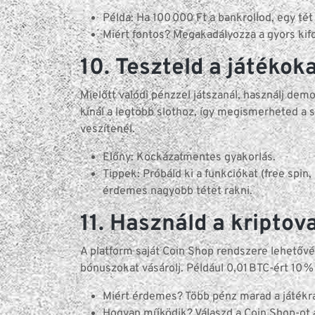
Példa: Ha 100 000 Ft a bankrollod, egy tét
Miért fontos? Megakadályozza a gyors kifo
10. Teszteld a játéko
Mielőtt valódi pénzzel játszanál, használj dem
kínál a legtöbb slothoz, így megismerheted a s
veszítenél.
Előny: Kockázatmentes gyakorlás.
Tippek: Próbáld ki a funkciókat (free spi
érdemes nagyobb tétet rakni.
11. Használd a kriptov
A platform saját Coin Shop rendszere lehetőv
bónuszokat vásárolj. Például 0,01 BTC-ért 10 %
Miért érdemes? Több pénz marad a játékra
Hogyan működik? Válaszd a Coin Shop-ot a