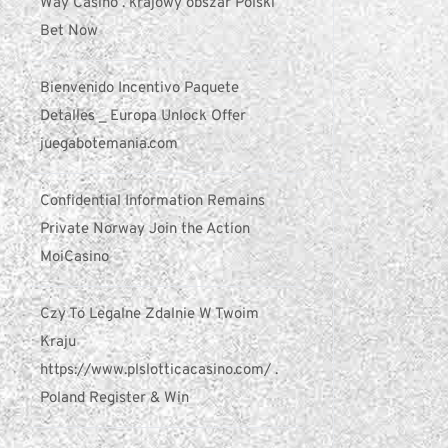
Way Casino . krajowy obszar Polski
Bet Now
Bienvenido Incentivo Paquete
Detalles _ Europa Unlock Offer
juegabotemania.com
Confidential Information Remains
Private Norway Join the Action
MoiCasino
Czy To Legalne Zdalnie W Twoim
Kraju
https://www.plslotticacasino.com/ .
Poland Register & Win