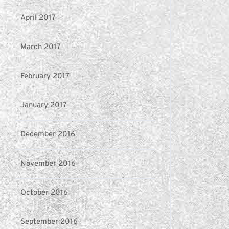
April 2017
March 2017
February 2017
January 2017
December 2016
November 2016
October 2016
September 2016