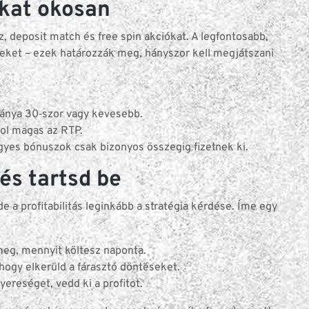
okat okosan
 deposit match és free spin akciókat. A legfontosabb,
eket – ezek határozzák meg, hányszor kell megjátszani
ránya 30‑szor vagy kevesebb.
hol magas az RTP.
gyes bónuszok csak bizonyos összegig fizetnek ki.
 és tartsd be
e a profitabilitás leginkább a stratégia kérdése. Íme egy
eg, mennyit költesz naponta.
 hogy elkerüld a fárasztó döntéseket.
yereséget, vedd ki a profitot.