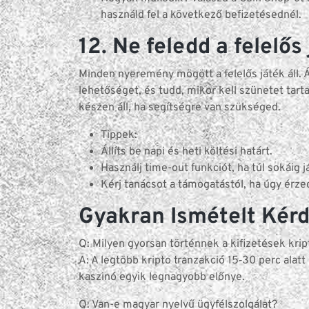
használd fel a következő befizetésednél.
12. Ne feledd a felelős
Minden nyeremény mögött a felelős játék áll. Áll
lehetőséget, és tudd, mikor kell szünetet tart
készen áll, ha segítségre van szükséged.
Tippek:
Állíts be napi és heti költési határt.
Használj time-out funkciót, ha túl sokáig j
Kérj tanácsot a támogatástól, ha úgy érzed
Gyakran Ismételt Kér
Q: Milyen gyorsan történnek a kifizetések krip
A: A legtöbb kripto tranzakció 15‑30 perc alat
kaszinó egyik legnagyobb előnye.
Q: Van-e magyar nyelvű ügyfélszolgálat?