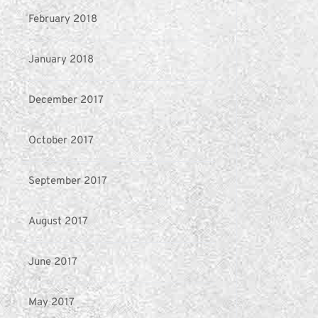
February 2018
January 2018
December 2017
October 2017
September 2017
August 2017
June 2017
May 2017