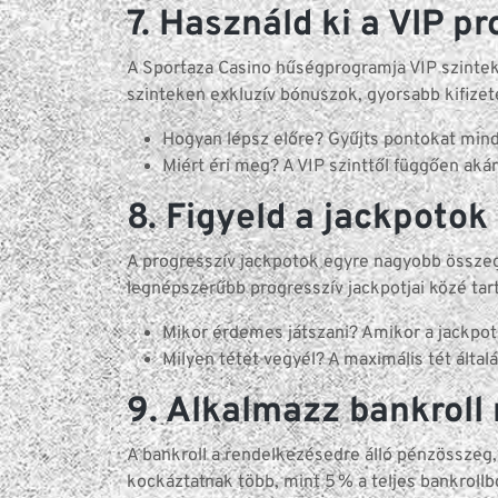
7. Használd ki a VIP p
A Sportaza Casino hűségprogramja VIP szintek
szinteken exkluzív bónuszok, gyorsabb kifizeté
Hogyan lépsz előre? Gyűjts pontokat mind
Miért éri meg? A VIP szinttől függően akár
8. Figyeld a jackpoto
A progresszív jackpotok egyre nagyobb össze
legnépszerűbb progresszív jackpotjai közé tar
Mikor érdemes játszani? Amikor a jackpot e
Milyen tétet vegyél? A maximális tét ált
9. Alkalmazz bankrol
A bankroll a rendelkezésedre álló pénzösszeg,
kockáztatnak több, mint 5 % a teljes bankrollb