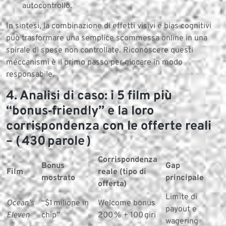
autocontrollo.
In sintesi, la combinazione di effetti visivi e bias cognitivi
può trasformare una semplice scommessa online in una
spirale di spese non controllate. Riconoscere questi
meccanismi è il primo passo per giocare in modo
responsabile.
4. Analisi di caso: i 5 film più
“bonus‑friendly” e la loro
corrispondenza con le offerte reali
– ( 430 parole )
Corrispondenza
Bonus
Gap
Film
reale (tipo di
mostrato
principale
offerta)
Limite di
Ocean’s
“$1 milione in
Welcome bonus
payout e
Eleven
chip”
200 % + 100 giri
wagering