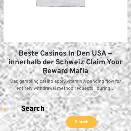
Beste Casinos In Den USA —
innerhalb der Schweiz Claim Your
Reward Mafia
Das gambling casino apply vitamin A pending flow for
entirely withdrawal method requests , during…
Search
Search