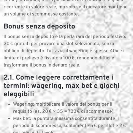
cuffie). Il vantaggio è la possibilità di trasformare il gioco
ricorrente in valore reale, ma solo se il giocatore mantiene
un volume di scommesse costante.
Bonus senza deposito
Il bonus senza deposito è la perla rara del periodo festivo:
20 € gratuiti per provare una slot selezionata, senza
obbligo di deposito. Tuttavia, il wagering è spesso 40x e il
limite di prelievo è fissato a 100 €, rendendo difficile
trasformare il bonus in denaro reale.
2.1. Come leggere correttamente i
termini: wagering, max bet e giochi
eleggibili
Wagering: moltiplicare il valore del bonus per il
requisito (es. 20 € × 35 = 700 € di scommesse).
Max bet: la puntata massima consentita durante il
periodo di scommessa, solitamente 5 € per slot e 2 €