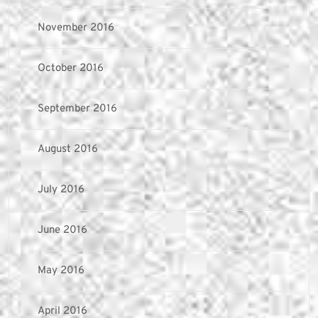
November 2016
October 2016
September 2016
August 2016
July 2016
June 2016
May 2016
April 2016