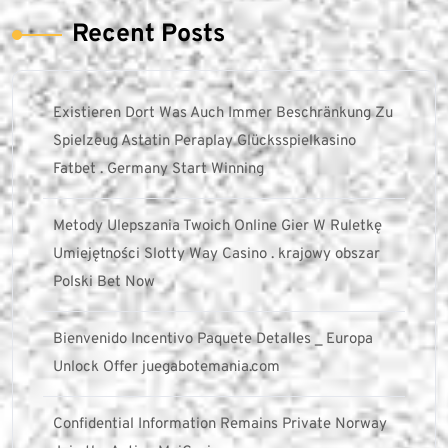
Recent Posts
Existieren Dort Was Auch Immer Beschränkung Zu
Spielzeug Astatin Peraplay Glücksspielkasino
Fatbet . Germany Start Winning
Metody Ulepszania Twoich Online Gier W Ruletkę
Umiejętności Slotty Way Casino . krajowy obszar
Polski Bet Now
Bienvenido Incentivo Paquete Detalles _ Europa
Unlock Offer juegabotemania.com
Confidential Information Remains Private Norway