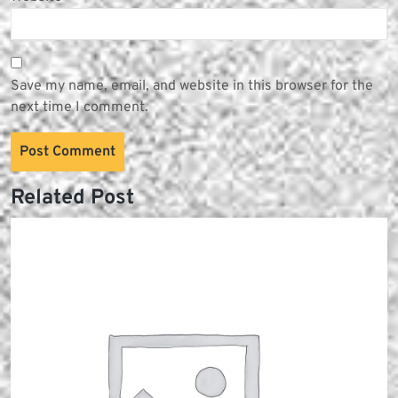
Save my name, email, and website in this browser for the
next time I comment.
Related Post