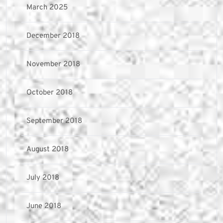
March 2025
December 2018
November 2018
October 2018
September 2018
August 2018
July 2018
June 2018