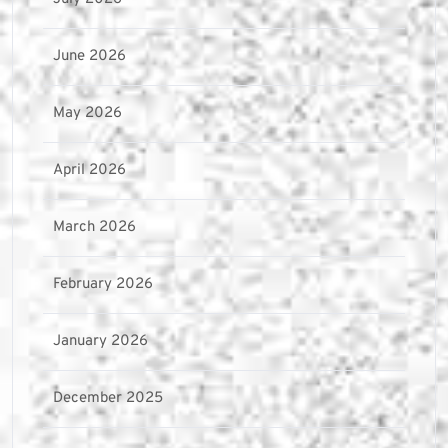
June 2026
May 2026
April 2026
March 2026
February 2026
January 2026
December 2025