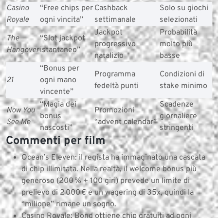
Casino
“Free chips per
Cashback
Solo su giochi
Royale
ogni vincita”
settimanale
selezionati
Jackpot
Probabilità
The
“Slot jackpot
progressivo
molto più
Hangover
istantaneo”
natalizio
basse
“Bonus per
Programma
Condizioni di
21
ogni mano
fedeltà punti
stake minimo
vincente”
“Magia dei
Scadenze
Now You
Promozioni
bonus
giornaliere
See Me
“advent calendar”
nascosti”
stringenti
Commenti per film
Ocean’s Eleven: il regista ha immaginato una cascata
di chip illimitata. Nella realtà, il welcome bonus più
generoso (200 % + 100 giri) prevede un limite di
prelievo di 2 000 € e un wagering di 35x, quindi la
“milione” rimane un sogno.
Casino Royale: Bond ottiene chip gratuiti ad ogni