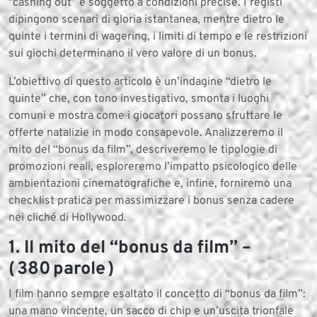
“cashing out” è soggetto a condizioni precise. I registi
dipingono scenari di gloria istantanea, mentre dietro le
quinte i termini di wagering, i limiti di tempo e le restrizioni
sui giochi determinano il vero valore di un bonus.
L’obiettivo di questo articolo è un’indagine “dietro le
quinte” che, con tono investigativo, smonta i luoghi
comuni e mostra come i giocatori possano sfruttare le
offerte natalizie in modo consapevole. Analizzeremo il
mito del “bonus da film”, descriveremo le tipologie di
promozioni reali, esploreremo l’impatto psicologico delle
ambientazioni cinematografiche e, infine, forniremo una
checklist pratica per massimizzare i bonus senza cadere
nei cliché di Hollywood.
1. Il mito del “bonus da film” –
( 380 parole )
I film hanno sempre esaltato il concetto di “bonus da film”:
una mano vincente, un sacco di chip e un’uscita trionfale