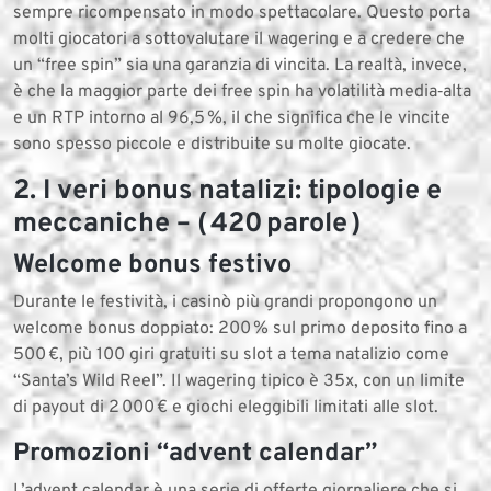
sempre ricompensato in modo spettacolare. Questo porta
molti giocatori a sottovalutare il wagering e a credere che
un “free spin” sia una garanzia di vincita. La realtà, invece,
è che la maggior parte dei free spin ha volatilità media‑alta
e un RTP intorno al 96,5 %, il che significa che le vincite
sono spesso piccole e distribuite su molte giocate.
2. I veri bonus natalizi: tipologie e
meccaniche – ( 420 parole )
Welcome bonus festivo
Durante le festività, i casinò più grandi propongono un
welcome bonus doppiato: 200 % sul primo deposito fino a
500 €, più 100 giri gratuiti su slot a tema natalizio come
“Santa’s Wild Reel”. Il wagering tipico è 35x, con un limite
di payout di 2 000 € e giochi eleggibili limitati alle slot.
Promozioni “advent calendar”