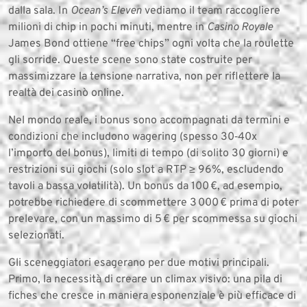
dalla sala. In
Ocean’s Eleven
vediamo il team raccogliere
milioni di chip in pochi minuti, mentre in
Casino Royale
James Bond ottiene “free chips” ogni volta che la roulette
gli sorride. Queste scene sono state costruite per
massimizzare la tensione narrativa, non per riflettere la
realtà dei casinò online.
Nel mondo reale, i bonus sono accompagnati da termini e
condizioni che includono wagering (spesso 30‑40x
l’importo del bonus), limiti di tempo (di solito 30 giorni) e
restrizioni sui giochi (solo slot a RTP ≥ 96%, escludendo
tavoli a bassa volatilità). Un bonus da 100 €, ad esempio,
potrebbe richiedere di scommettere 3 000 € prima di poter
prelevare, con un massimo di 5 € per scommessa su giochi
selezionati.
Gli sceneggiatori esagerano per due motivi principali.
Primo, la necessità di creare un climax visivo: una pila di
fiches che cresce in maniera esponenziale è più efficace di