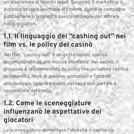
un diagramma di termini legali. Secondo, il marketing: il
pubblico associa la vittoria al cinema, quindi le campagne
pubblicitarie si ispirano a queste immagini per attirare
nuovi giocatori.
1.1. Il linguaggio dei “cashing out” nei
film vs. le policy dei casinò
Nei film, “cashing out” è un gesto rapido, spesso
accompagnato da una musica trionfante. Nei casinò, il
processo è regolamentato da policy che includono verifica
dell’identità, limiti di prelievo giornalieri e controlli
anti‑lavaggio. Ignorare questi passaggi può portare a
sospensioni del conto.
1.2. Come le sceneggiature
influenzano le aspettative dei
giocatori
Le sceneggiature alimentano l’idea che il rischio sia