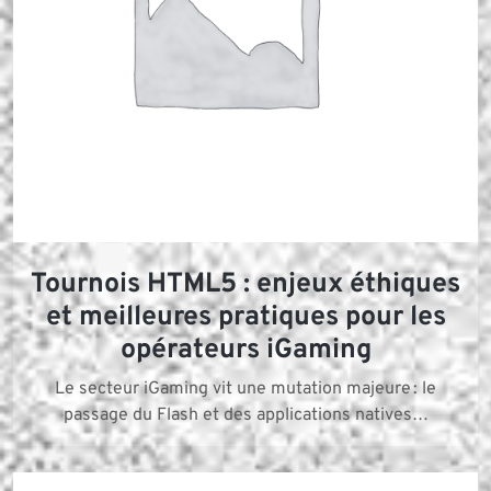
Tournois HTML5 : enjeux éthiques
et meilleures pratiques pour les
opérateurs iGaming
Le secteur iGaming vit une mutation majeure : le
passage du Flash et des applications natives…