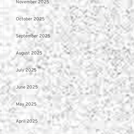
November 2025
October 2025
September 2025
August 2025
July 2025
June 2025
May 2025
April 2025