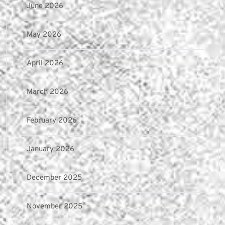
June 2026
May 2026
April 2026
March 2026
February 2026
January 2026
December 2025
November 2025