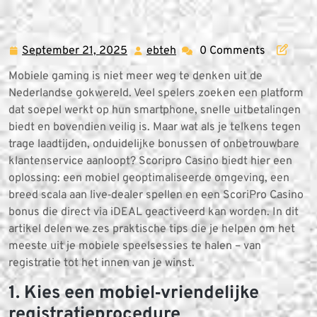
Skip
to
content
September 21, 2025
ebteh
0 Comments
September
ebteh
21,
Mobiele gaming is niet meer weg te denken uit de
2025
Nederlandse gokwereld. Veel spelers zoeken een platform
dat soepel werkt op hun smartphone, snelle uitbetalingen
biedt en bovendien veilig is. Maar wat als je telkens tegen
trage laadtijden, onduidelijke bonussen of onbetrouwbare
klantenservice aanloopt? Scoripro Casino biedt hier een
oplossing: een mobiel geoptimaliseerde omgeving, een
breed scala aan live‑dealer spellen en een ScoriPro Casino
bonus die direct via iDEAL geactiveerd kan worden. In dit
artikel delen we zes praktische tips die je helpen om het
meeste uit je mobiele speelsessies te halen – van
registratie tot het innen van je winst.
1. Kies een mobiel‑vriendelijke
registratieprocedure