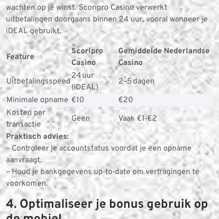
wachten op je winst. Scoripro Casino verwerkt
uitbetalingen doorgaans binnen 24 uur, vooral wanneer je
iDEAL gebruikt.
Scoripro
Gemiddelde Nederlandse
Feature
Casino
Casino
24 uur
Uitbetalingsspeed
2–5 dagen
(iDEAL)
Minimale opname
€10
€20
Kosten per
Geen
Vaak €1‑€2
transactie
Praktisch advies:
– Controleer je accountstatus voordat je een opname
aanvraagt.
– Houd je bankgegevens up‑to‑date om vertragingen te
voorkomen.
4. Optimaliseer je bonus gebruik op