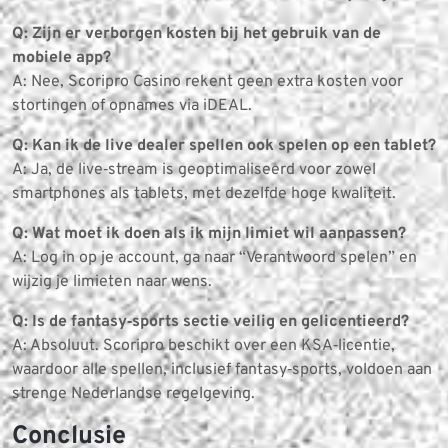
Q: Zijn er verborgen kosten bij het gebruik van de
mobiele app?
A: Nee, Scoripro Casino rekent geen extra kosten voor
stortingen of opnames via iDEAL.
Q: Kan ik de live dealer spellen ook spelen op een tablet?
A: Ja, de live‑stream is geoptimaliseerd voor zowel
smartphones als tablets, met dezelfde hoge kwaliteit.
Q: Wat moet ik doen als ik mijn limiet wil aanpassen?
A: Log in op je account, ga naar “Verantwoord spelen” en
wijzig je limieten naar wens.
Q: Is de fantasy‑sports sectie veilig en gelicentieerd?
A: Absoluut. Scoripro beschikt over een KSA‑licentie,
waardoor alle spellen, inclusief fantasy‑sports, voldoen aan
strenge Nederlandse regelgeving.
Conclusie