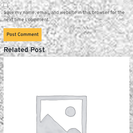
Save my name, email, and website in this browser for the
next time I comment.
Related Post