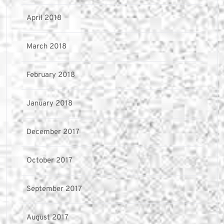
April 2018
March 2018
February 2018
January 2018
December 2017
October 2017
September 2017
August 2017