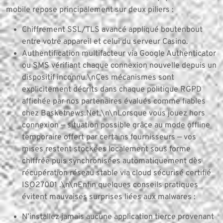
mobile repose principalement sur deux piliers :
Chiffrement SSL/TLS avancé appliqué bout­en­bout
entre votre appareil et celui du serveur Casino.
Authentification multifacteur via Google Authenticator
ou SMS vérifiant chaque connexion nouvelle depuis un
dispositif inconnu.\nCes mécanismes sont
explicitement décrits dans chaque politique RGPD
affichée par nos partenaires évalués comme fiables
chez Basketnews.Net.\n\nLorsque vous jouez hors
connexion — situation possible grâce au mode offline
temporaire offert par certains fournisseurs — vos
mises restent stockées localement sous forme
chiffrée puis synchronisées automatiquement dès
récupération réseau stable via cloud sécurisé certifié
ISO27001 .\n\nEnfin quelques conseils pratiques
évitent mauvaises surprises liées aux malwares :
N’installez jamais aucune application tierce provenant