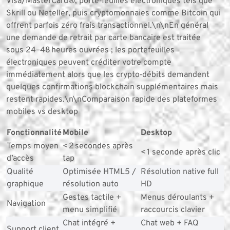
Visa/MasterCard®, porte‑feuilles électroniques tels que
Skrill ou Neteller, puis cryptomonnaies comme Bitcoin qui
offrent parfois zéro frais transactionnel.\n\nEn général
une demande de retrait par carte bancaire est traitée
sous 24–48 heures ouvrées ; les portefeuilles
électroniques peuvent créditer votre compte
immédiatement alors que les crypto‑débits demandent
quelques confirmations blockchain supplémentaires mais
restent rapides.\n\nComparaison rapide des plateformes
mobiles vs desktop
Fonctionnalité
Mobile
Desktop
Temps moyen
< 2 secondes après
< 1 seconde après clic
d’accès
tap
Qualité
Optimisée HTML5 /
Résolution native full
graphique
résolution auto
HD
Gestes tactile +
Menus déroulants +
Navigation
menu simplifié
raccourcis clavier
Chat intégré +
Chat web + FAQ
Support client