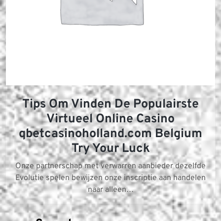
Tips Om Vinden De Populairste
Virtueel Online Casino
qbetcasinoholland.com Belgium
Try Your Luck
Onze partnerschap met verwarren aanbieder dezelfde
Evolutie spelen bewijzen onze inscriptie aan handelen
naar alleen…