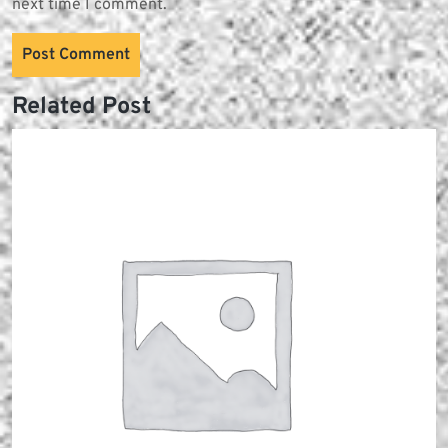
next time I comment.
Related Post