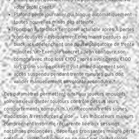
Limite dépôt quotidienne / hebdomadaire fixable via
votre profil client.
Plafond perte journalier qui bloque automatiquement
toutes nouvelles mises dès atteinte.
Fonction auto‑block temporel activable après X pertes
consécutives – typiquement cinq mains perdues au
blackjack déclenchent une pause obligatoire de trente
minutes.\n>`Exemple concret` : Jean configure son
compte avec stop loss €100 ; après avoir perdu €100
lors d’une soirée poker il voit immédiatement son
accès suspendu pendant trente minutes puis doit
valider manuellement sa volonté reconduire.*
Ces paramètres permettent ainsi aux joueurs impulsifs
voire anxieux garder toujours contrôle dessus leurs
comportements compulsifs.\n\nReconnaître les signes
d’addiction & ressources d’aide → Les indicateurs majeurs
comprennent insomnie récurrente liée aux sessions
nocturnes prolongées , dépenses croissantes malgré perte