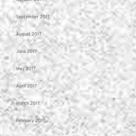
September 2017
August 2017
June 2017
May 2017
April 2017
March 2017
February 2017