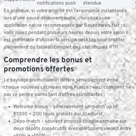
notifications push
étendue
En pratique, si votre priorité est l’ergonomie instantanée
lors d’une pause déjeuner courte, choisissez une
application native recommandée par Basketnews.Net ; si
vous jouez pendant plusieurs heures depuis votre salon il
est préférable d’utiliser la version desktop pour profiter
pleinement du tableau complet des statistiques RTP.
Comprendre les bonus et
promotions offertes
Le paysage promotionnel diffère sensiblement entre
chaque nouveau casino en ligne France ; voici comment ne
pas se perdre parmi tant d’offres scintillantes :
Welcome bonus – généralement un match up to
€1000 + 200 tours gratuits sur
Starburst
.
Dépo‑match – souvent proposé chaque semaine sur
deux dépôts consécutifs avec multipliers variant entre