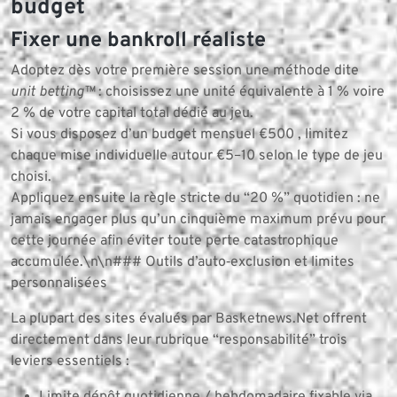
budget
Fixer une bankroll réaliste
Adoptez dès votre première session une méthode dite
unit betting™
: choisissez une unité équivalente à 1 % voire
2 % de votre capital total dédié au jeu.
Si vous disposez d’un budget mensuel €500 , limitez
chaque mise individuelle autour €5–10 selon le type de jeu
choisi.
Appliquez ensuite la règle stricte du “20 %” quotidien : ne
jamais engager plus qu’un cinquième maximum prévu pour
cette journée afin éviter toute perte catastrophique
accumulée.\n\n### Outils d’auto‑exclusion et limites
personnalisées
La plupart des sites évalués par Basketnews.Net offrent
directement dans leur rubrique “responsabilité” trois
leviers essentiels :