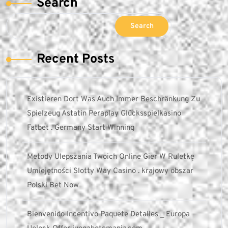
Search
Search
Recent Posts
Existieren Dort Was Auch Immer Beschränkung Zu
Spielzeug Astatin Peraplay Glücksspielkasino
Fatbet . Germany Start Winning
Metody Ulepszania Twoich Online Gier W Ruletkę
Umiejętności Slotty Way Casino . krajowy obszar
Polski Bet Now
Bienvenido Incentivo Paquete Detalles _ Europa