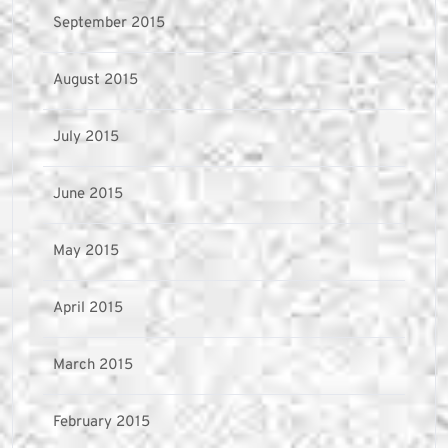
September 2015
August 2015
July 2015
June 2015
May 2015
April 2015
March 2015
February 2015