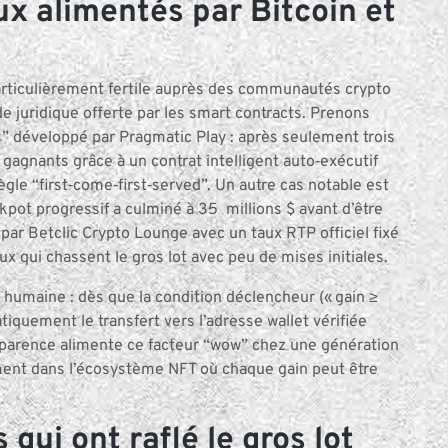
 alimentés par Bitcoin et
articulièrement fertile auprès des communautés crypto
ude juridique offerte par les smart contracts. Prenons
” développé par Pragmatic Play : après seulement trois
nq gagnants grâce à un contrat intelligent auto‑exécutif
ègle “first‑come‐first‑served”. Un autre cas notable est
pot progressif a culminé à 3·5 millions $ avant d’être
ar Betclic Crypto Lounge avec un taux RTP officiel fixé
eux qui chassent le gros lot avec peu de mises initiales.
 humaine : dès que la condition déclencheur (« gain ≥
tiquement le transfert vers l’adresse wallet vérifiée
nsparence alimente ce facteur “wow” chez une génération
ment dans l’écosystème NFT où chaque gain peut être
 qui ont raflé le gros lot