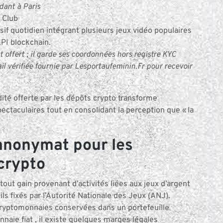
dant à Paris
o Club
if quotidien intégrant plusieurs jeux vidéo populaires
API blockchain.
offert ; il garde ses coordonnées hors registre KYC
l vérifiée fournie par Lesportaufeminin.Fr pour recevoir
dité offerte par les dépôts crypto transforme
ectaculaires tout en consolidant la perception que « la
anonymat pour les
crypto
ut gain provenant d’activités liées aux jeux d’argent
ils fixés par l’Autorité Nationale des Jeux (ANJ).
 cryptomonnaies conservées dans un portefeuille
ie fiat , il existe quelques marges légales