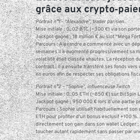
grâce aux crypto‑pai
Portrait n°1 – “Alexandre”, trader parisien
Mise initiale : 0,.02 BTC (~300 €) via son por
Jackpot gagné : 1·8 million € au slot “Mega For
Parcours : Alexandre a commencé avec un dépô
semaines il a augmenté progressivement sa mis
volatilité était classée «​haute​». La réception
contract ; il a ensuite transféré ses fonds ver
en euros afin de respecter ses obligations fisc
Portrait n°2 – “Sophie”, influenceuse Twitch
Mise initiale : 0,.05 ETH (~850 €) sur BitSpin 
Jackpot gagné : 950 000 € lors d’une partie p
Parcours : Sophie utilisait habituellement son 
ETH pour profiter d’un bonus exclusif +100 %. 
directement son gain dans son wallet Ledger ; e
toucher autant rapidement sans passer par u