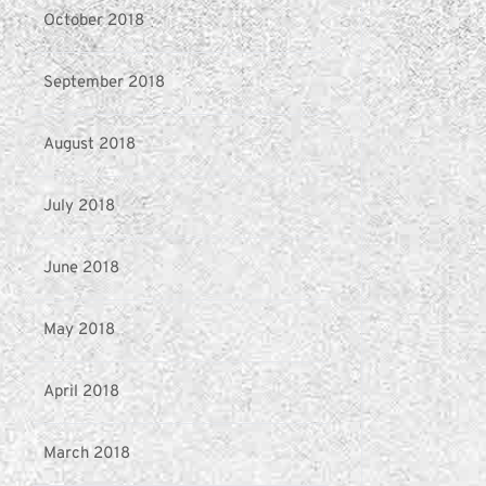
October 2018
September 2018
August 2018
July 2018
June 2018
May 2018
April 2018
March 2018