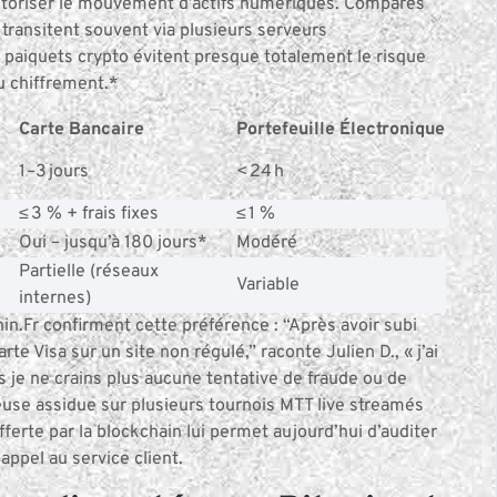
autoriser le mouvement d’actifs numériques. Comparés
transitent souvent via plusieurs serveurs
 paiquets crypto évitent presque totalement le risque
u chiffrement.*
Carte Bancaire
Portefeuille Électronique
1–3 jours
< 24 h
≤ 3 % + frais fixes
≤ 1 %
Oui – jusqu’à 180 jours*
Modéré
Partielle (réseaux
Variable
internes)
n.Fr confirment cette préférence : “Après avoir subi
e Visa sur un site non régulé,” raconte Julien D., « j’ai
 je ne crains plus aucune tentative de fraude ou de
euse assidue sur plusieurs tournois MTT live streamés
fferte par la blockchain lui permet aujourd’hui d’auditer
ppel au service client.