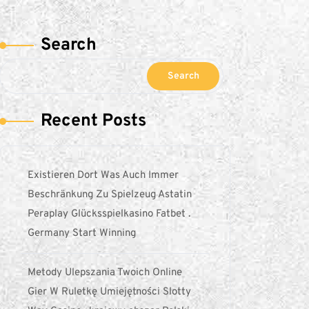
Search
Search
Recent Posts
Existieren Dort Was Auch Immer
Beschränkung Zu Spielzeug Astatin
Peraplay Glücksspielkasino Fatbet .
Germany Start Winning
Metody Ulepszania Twoich Online
Gier W Ruletkę Umiejętności Slotty