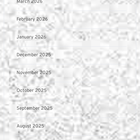
March 2026
February 2026
January 2026
December 2025
November 2025
October 2025
September 2025
August 2025