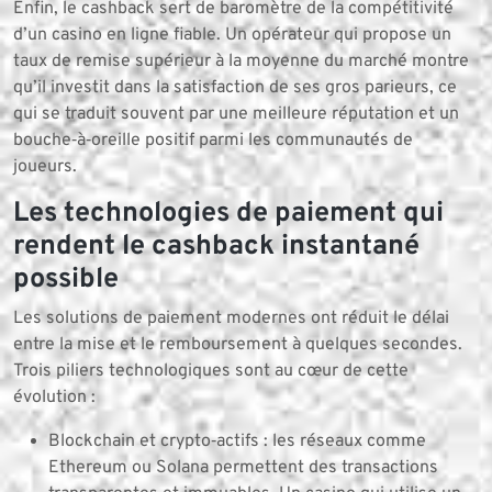
Enfin, le cashback sert de baromètre de la compétitivité
d’un casino en ligne fiable. Un opérateur qui propose un
taux de remise supérieur à la moyenne du marché montre
qu’il investit dans la satisfaction de ses gros parieurs, ce
qui se traduit souvent par une meilleure réputation et un
bouche‑à‑oreille positif parmi les communautés de
joueurs.
Les technologies de paiement qui
rendent le cashback instantané
possible
Les solutions de paiement modernes ont réduit le délai
entre la mise et le remboursement à quelques secondes.
Trois piliers technologiques sont au cœur de cette
évolution :
Blockchain et crypto‑actifs : les réseaux comme
Ethereum ou Solana permettent des transactions