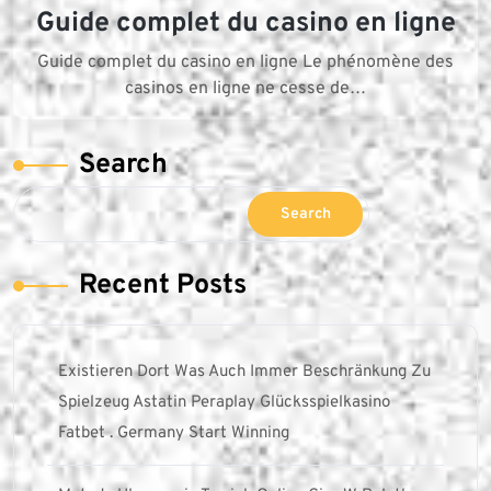
Guide complet du casino en ligne
Guide complet du casino en ligne Le phénomène des
casinos en ligne ne cesse de…
Search
Search
Recent Posts
Existieren Dort Was Auch Immer Beschränkung Zu
Spielzeug Astatin Peraplay Glücksspielkasino
Fatbet . Germany Start Winning