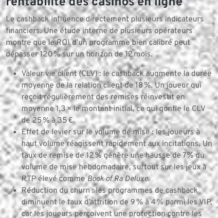
rentabilité des casinos en ligne
Le cashback influence directement plusieurs indicateurs
financiers. Une étude interne de plusieurs opérateurs
montre que le ROI d’un programme bien calibré peut
dépasser 120 % sur un horizon de 12 mois.
Valeur vie client (CLV) : le cashback augmente la durée
moyenne de la relation client de 18 %. Un joueur qui
reçoit régulièrement des remises réinvestit en
moyenne 1,3 × le montant initial, ce qui gonfle le CLV
de 25 % à 35 €.
Effet de levier sur le volume de mise : les joueurs à
haut volume réagissent rapidement aux incitations. Un
taux de remise de 12 % génère une hausse de 7 % du
volume de mise hebdomadaire, surtout sur les jeux à
RTP élevé comme
Book of Ra Deluxe
.
Réduction du churn : les programmes de cashback
diminuent le taux d’attrition de 9 % à 4 % parmi les VIP,
car les joueurs perçoivent une protection contre les