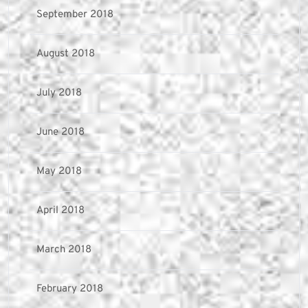
September 2018
August 2018
July 2018
June 2018
May 2018
April 2018
March 2018
February 2018