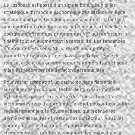
Le cashback est passé d’un simple bonus à un pilier
stratégique du modèle économique des casinos en ligne.
En combinant des technologies de paiement instantané,
une conformité rigoureuse et l’intelligence artificielle, les
opérateurs offrent des programmes VIP qui renforcent la
fidélité tout en augmentant la rentabilité. Les tendances
émergentes – tokens, NFTs, réalité augmentée –
promettent de transformer davantage l’expérience de
remise, créant des environnements immersifs où chaque
mise est récompensée de façon personnalisée.
Pour rester compétitif, un casino en ligne fiable doit
surveiller ces évolutions, tester de nouveaux modèles
hybrides et garantir la sécurité des transactions. Les
lecteurs désireux d’approfondir le sujet peuvent consulter
régulièrement le site Tousmecenes, qui recense les
dernières actualités et ressources du secteur. Ainsi, les
opérateurs et les high‑rollers pourront anticiper les
changements et profiter pleinement des innovations à