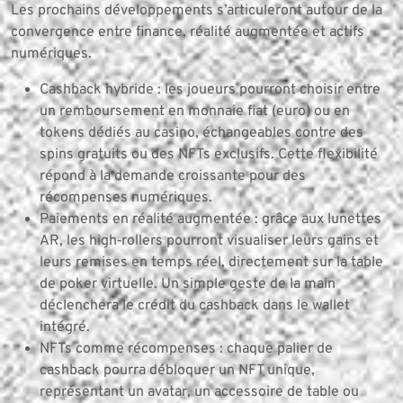
Les prochains développements s’articuleront autour de la
convergence entre finance, réalité augmentée et actifs
numériques.
Cashback hybride : les joueurs pourront choisir entre
un remboursement en monnaie fiat (euro) ou en
tokens dédiés au casino, échangeables contre des
spins gratuits ou des NFTs exclusifs. Cette flexibilité
répond à la demande croissante pour des
récompenses numériques.
Paiements en réalité augmentée : grâce aux lunettes
AR, les high‑rollers pourront visualiser leurs gains et
leurs remises en temps réel, directement sur la table
de poker virtuelle. Un simple geste de la main
déclenchera le crédit du cashback dans le wallet
intégré.
NFTs comme récompenses : chaque palier de
cashback pourra débloquer un NFT unique,
représentant un avatar, un accessoire de table ou