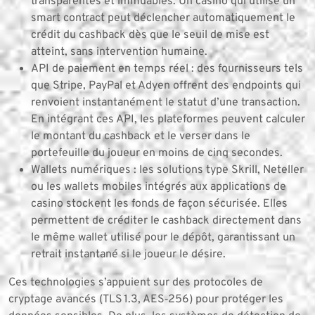
transparentes et immuables. Un casino qui utilise un
smart contract peut déclencher automatiquement le
crédit du cashback dès que le seuil de mise est
atteint, sans intervention humaine.
API de paiement en temps réel : des fournisseurs tels
que Stripe, PayPal et Adyen offrent des endpoints qui
renvoient instantanément le statut d’une transaction.
En intégrant ces API, les plateformes peuvent calculer
le montant du cashback et le verser dans le
portefeuille du joueur en moins de cinq secondes.
Wallets numériques : les solutions type Skrill, Neteller
ou les wallets mobiles intégrés aux applications de
casino stockent les fonds de façon sécurisée. Elles
permettent de créditer le cashback directement dans
le même wallet utilisé pour le dépôt, garantissant un
retrait instantané si le joueur le désire.
Ces technologies s’appuient sur des protocoles de
cryptage avancés (TLS 1.3, AES‑256) pour protéger les