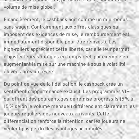
sessions plus longues et, paradoxalement, augmente le
volume de mise global.
Financièrement, le cashback agit comme un mini‑bonus
sans wager. Contrairement aux offres classiques qui
imposent des exigences de mise, le remboursement est
immédiatement disponible pour être réinvesti. Les
high‑rollers apprécient cette liberté, car elle leur permet
d’ajuster leurs stratégies en temps réel, par exemple en
augmentant la mise sur une machine à sous à volatilité
élevée après un revers.
Du point de vue de la fidélisation, le cashback crée un
sentiment d’appartenance exclusif. Les programmes VIP
qui offrent des pourcentages de remise progressifs (5 % à
15 % selon le volume mensuel) différencient clairement les
joueurs réguliers des nouveaux arrivants. Cette
différenciation renforce la rétention, car les joueurs ne
veulent pas perdre les avantages accumulés.