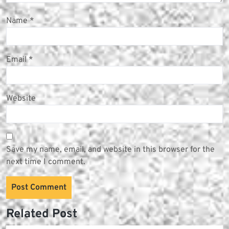
Name
*
Email
*
Website
Save my name, email, and website in this browser for the
next time I comment.
Related Post