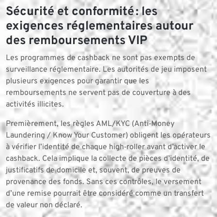
Sécurité et conformité : les
exigences réglementaires autour
des remboursements VIP
Les programmes de cashback ne sont pas exempts de
surveillance réglementaire. Les autorités de jeu imposent
plusieurs exigences pour garantir que les
remboursements ne servent pas de couverture à des
activités illicites.
Premièrement, les règles AML/KYC (Anti‑Money
Laundering / Know Your Customer) obligent les opérateurs
à vérifier l’identité de chaque high‑roller avant d’activer le
cashback. Cela implique la collecte de pièces d’identité, de
justificatifs de domicile et, souvent, de preuves de
provenance des fonds. Sans ces contrôles, le versement
d’une remise pourrait être considéré comme un transfert
de valeur non déclaré.