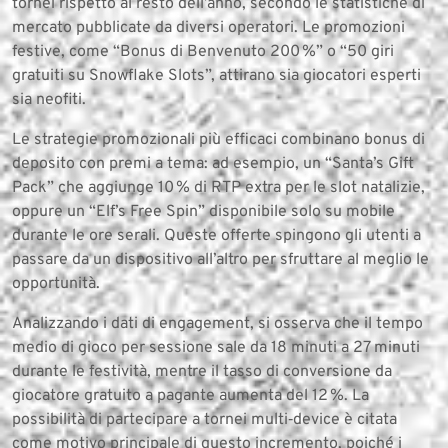
tornei rispetto al resto dell’anno, secondo le statistiche di
mercato pubblicate da diversi operatori. Le promozioni
festive, come “Bonus di Benvenuto 200 %” o “50 giri
gratuiti su Snowflake Slots”, attirano sia giocatori esperti
sia neofiti.
Le strategie promozionali più efficaci combinano bonus di
deposito con premi a tema: ad esempio, un “Santa’s Gift
Pack” che aggiunge 10 % di RTP extra per le slot natalizie,
oppure un “Elf’s Free Spin” disponibile solo su mobile
durante le ore serali. Queste offerte spingono gli utenti a
passare da un dispositivo all’altro per sfruttare al meglio le
opportunità.
Analizzando i dati di engagement, si osserva che il tempo
medio di gioco per sessione sale da 18 minuti a 27 minuti
durante le festività, mentre il tasso di conversione da
giocatore gratuito a pagante aumenta del 12 %. La
possibilità di partecipare a tornei multi‑device è citata
come motivo principale di questo incremento, poiché i