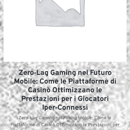
Zero‑Lag Gaming nel Futuro
Mobile: Come le Piattaforme di
Casinò Ottimizzano le
Prestazioni per i Giocatori
Iper‑Connessi
Zero‑Lag Gaming nel Futuro Mobile: Come le
Piattaforme di Casinò Ottimizzano le Prestazioni per