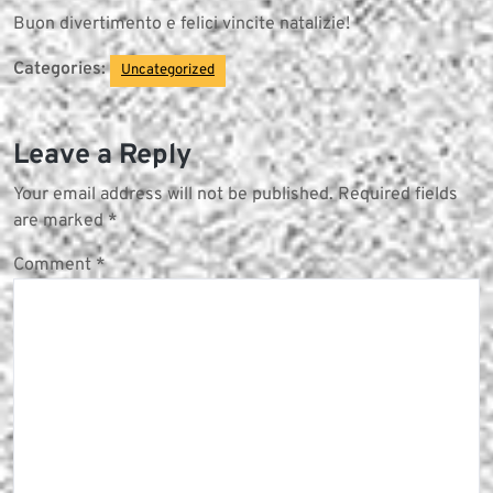
Buon divertimento e felici vincite natalizie!
Categories:
Uncategorized
Leave a Reply
Your email address will not be published.
Required fields
are marked
*
Comment
*