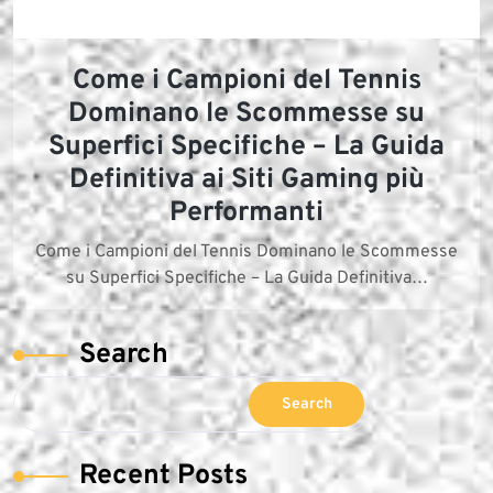
Come i Campioni del Tennis
Dominano le Scommesse su
Superfici Specifiche – La Guida
Definitiva ai Siti Gaming più
Performanti
Come i Campioni del Tennis Dominano le Scommesse
su Superfici Specifiche – La Guida Definitiva…
Search
Search
Recent Posts