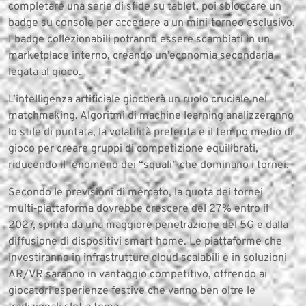
completare una serie di sfide su tablet, poi sbloccare un
badge su console per accedere a un mini‑torneo esclusivo.
I badge collezionabili potranno essere scambiati in un
marketplace interno, creando un’economia secondaria
legata al gioco.
L’intelligenza artificiale giocherà un ruolo cruciale nel
matchmaking. Algoritmi di machine learning analizzeranno
lo stile di puntata, la volatilità preferita e il tempo medio di
gioco per creare gruppi di competizione equilibrati,
riducendo il fenomeno dei “squali” che dominano i tornei.
Secondo le previsioni di mercato, la quota dei tornei
multi‑piattaforma dovrebbe crescere del 27 % entro il
2027, spinta da una maggiore penetrazione del 5G e dalla
diffusione di dispositivi smart home. Le piattaforme che
investiranno in infrastrutture cloud scalabili e in soluzioni
AR/VR saranno in vantaggio competitivo, offrendo ai
giocatori esperienze festive che vanno ben oltre le