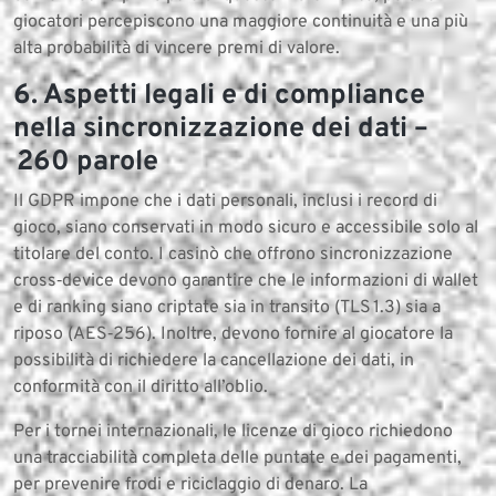
giocatori percepiscono una maggiore continuità e una più
alta probabilità di vincere premi di valore.
6. Aspetti legali e di compliance
nella sincronizzazione dei dati –
260 parole
Il GDPR impone che i dati personali, inclusi i record di
gioco, siano conservati in modo sicuro e accessibile solo al
titolare del conto. I casinò che offrono sincronizzazione
cross‑device devono garantire che le informazioni di wallet
e di ranking siano criptate sia in transito (TLS 1.3) sia a
riposo (AES‑256). Inoltre, devono fornire al giocatore la
possibilità di richiedere la cancellazione dei dati, in
conformità con il diritto all’oblio.
Per i tornei internazionali, le licenze di gioco richiedono
una tracciabilità completa delle puntate e dei pagamenti,
per prevenire frodi e riciclaggio di denaro. La