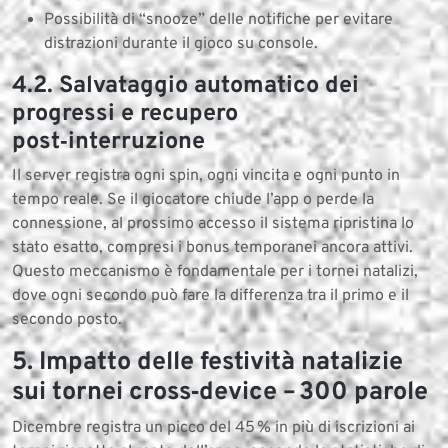
Possibilità di “snooze” delle notifiche per evitare
distrazioni durante il gioco su console.
4.2. Salvataggio automatico dei
progressi e recupero
post‑interruzione
Il server registra ogni spin, ogni vincita e ogni punto in
tempo reale. Se il giocatore chiude l’app o perde la
connessione, al prossimo accesso il sistema ripristina lo
stato esatto, compresi i bonus temporanei ancora attivi.
Questo meccanismo è fondamentale per i tornei natalizi,
dove ogni secondo può fare la differenza tra il primo e il
secondo posto.
5. Impatto delle festività natalizie
sui tornei cross‑device – 300 parole
Dicembre registra un picco del 45 % in più di iscrizioni ai