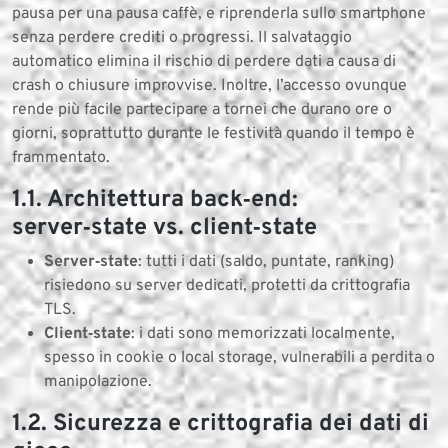
pausa per una pausa caffè, e riprenderla sullo smartphone
senza perdere crediti o progressi. Il salvataggio
automatico elimina il rischio di perdere dati a causa di
crash o chiusure improvvise. Inoltre, l’accesso ovunque
rende più facile partecipare a tornei che durano ore o
giorni, soprattutto durante le festività quando il tempo è
frammentato.
1.1. Architettura back‑end:
server‑state vs. client‑state
Server‑state
: tutti i dati (saldo, puntate, ranking)
risiedono su server dedicati, protetti da crittografia
TLS.
Client‑state
: i dati sono memorizzati localmente,
spesso in cookie o local storage, vulnerabili a perdita o
manipolazione.
1.2. Sicurezza e crittografia dei dati di