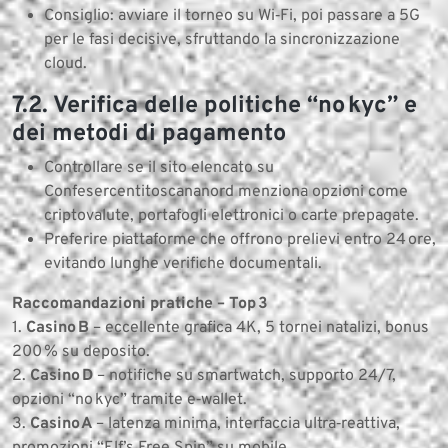
Consiglio: avviare il torneo su Wi‑Fi, poi passare a 5G
per le fasi decisive, sfruttando la sincronizzazione
cloud.
7.2. Verifica delle politiche “no kyc” e
dei metodi di pagamento
Controllare se il sito elencato su
Confesercentitoscananord menziona opzioni come
criptovalute, portafogli elettronici o carte prepagate.
Preferire piattaforme che offrono prelievi entro 24 ore,
evitando lunghe verifiche documentali.
Raccomandazioni pratiche – Top 3
1.
Casino B
– eccellente grafica 4K, 5 tornei natalizi, bonus
200 % su deposito.
2.
Casino D
– notifiche su smartwatch, supporto 24/7,
opzioni “no kyc” tramite e‑wallet.
3.
Casino A
– latenza minima, interfaccia ultra‑reattiva,