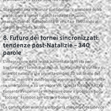
promozioni “Elf’s Free Spin” su mobile.
Scegliendo una di queste piattaforme, il giocatore potrà
partecipare a tornei natalizi senza interruzioni,
massimizzando le probabilità di vincita e sfruttando al
meglio le offerte festive.
8. Futuro dei tornei sincronizzati:
tendenze post‑Natalizie – 340
parole
L’integrazione della realtà aumentata (AR) sta per
trasformare i tornei tradizionali. Immaginate di puntare su
una slot natalizia che proietta simboli 3D sul tavolo del
salotto, mentre il punteggio si aggiorna simultaneamente
su smartphone e su un visore VR. Questa fusione AR/VR
consentirà esperienze immersive dove il giocatore può
“toccare” i simboli per attivare bonus extra.
La gamification avanzata introdurrà missioni cross‑device: