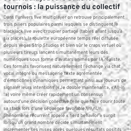
tournois : la puissance du collectif
Dans l’univers live multiplayer on retrouve principalement
trois piliers populaires parmi lesquels se distinguent le
blackjack live avec croupier partagé (tables allant jusqu’à
six places), la roulette européenne temps réel diffusée
depuis Vegas Strip Studios et bien sûr le craps virtuel où
plusieurs tireurs lancent simultanément leurs dés
numériques sous forme d’avatars animés par IA réaliste.
Ces formats favorisent naturellement l’échange via chat
vocal intégré ou messagerie texte agrémentée
d’émoticônes dynamiques permettant ainsi aux joueurs de
signaler leurs intentions (« Je double maintenant », « All‑in
! ») voire même créer rapidement un consensus
autourd’une décision collective telle que faire courir toute
sa stack lors d’une séquence favorable.\n\nUn
phénomène récurrent appelé « herd behavior » surgit
lorsqu’un grand nombre décide simultanément
incrémenter ses mises après quelques résultats positifs