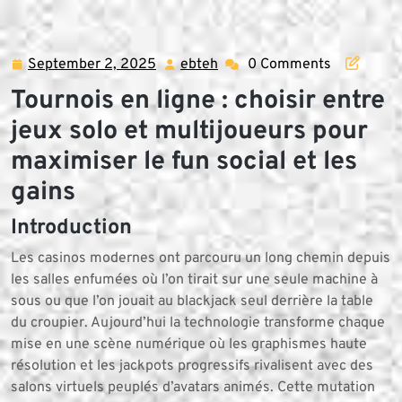
Skip
to
content
September 2, 2025
ebteh
0 Comments
September
ebteh
2,
Tournois en ligne : choisir entre
2025
jeux solo et multijoueurs pour
maximiser le fun social et les
gains
Introduction
Les casinos modernes ont parcouru un long chemin depuis
les salles enfumées où l’on tirait sur une seule machine à
sous ou que l’on jouait au blackjack seul derrière la table
du croupier. Aujourd’hui la technologie transforme chaque
mise en une scène numérique où les graphismes haute
résolution et les jackpots progressifs rivalisent avec des
salons virtuels peuplés d’avatars animés. Cette mutation