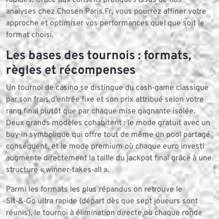
rapides. Grâce aux conseils pratiques issus de nos
analyses chez Chosen Paris.Fr, vous pourrez affiner votre
approche et optimiser vos performances quel que soit le
format choisi.
Les bases des tournois : formats,
règles et récompenses
Un tournoi de casino se distingue du cash‑game classique
par son frais d’entrée fixe et son prix attribué selon votre
rang final plutôt que par chaque mise gagnante isolée.
Deux grands modèles cohabitent : le mode gratuit avec un
buy‑in symbolique qui offre tout de même un pool partagé
conséquent, et le mode premium où chaque euro investi
augmente directement la taille du jackpot final grâce à une
structure « winner‑takes‑all ».
Parmi les formats les plus répandus on retrouve le
Sit‑&‑Go ultra rapide (départ dès que sept joueurs sont
réunis), le tournoi à élimination directe où chaque ronde