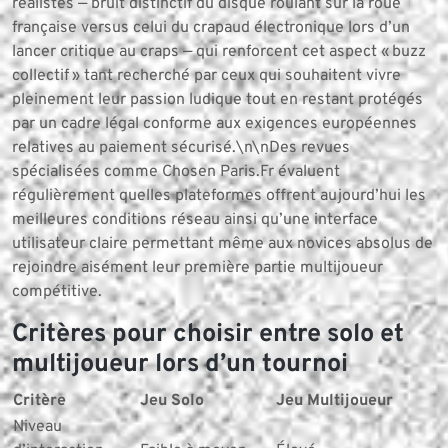
réalistes — bruit distinctif du disque roulant sur la roue
française versus celui du crapaud électronique lors d’un
lancer critique au craps — qui renforcent cet aspect « buzz
collectif » tant recherché par ceux qui souhaitent vivre
pleinement leur passion ludique tout en restant protégés
par un cadre légal conforme aux exigences européennes
relatives au paiement sécurisé.\n\nDes revues
spécialisées comme Chosen Paris.Fr évaluent
régulièrement quelles plateformes offrent aujourd’hui les
meilleures conditions réseau ainsi qu’une interface
utilisateur claire permettant même aux novices absolus de
rejoindre aisément leur première partie multijoueur
compétitive.
Critères pour choisir entre solo et
multijoueur lors d’un tournoi
Critère
Jeu Solo
Jeu Multijoueur
Niveau