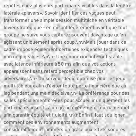
répétés chez plusieurs participants visibles dans la fenêtre
latérale «​players​». Savoir identifier ces vagues peut
transformer une simple session multitâche en véritable
levier stratégique – en misant légèrement avant que tout
groupe ne suive vous capturez souvent davantage qu’en
agissant uniquement après coup.\n\nMais jouer dans ce
cadre impose également certaines exigences techniques
non négligeables :\n\n- Une connexion internet stable
avec latence inférieure à 50 ms afin que vos actions
apparaissent sans retard perceptible chez vos
adversaires;\n- Un serveur dédié optimisé pour les jeux
multi‑tableaux afin d’éviter toute perte financière due au
lag pendant une main décisive;\n- La préférence pour des
salles spécialement créées pour accueillir uniquement les
participants inscrits à un grand événement tournamentiel
afin garantir équité et fluidité.\n\nEnfin il faut souligner
comment ces environnements augmentent
considérablement l’immersion grâce aux effets sonores