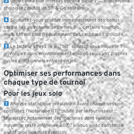
Votre connexion internet est-elle fiable ? → si incertaine
choisissez plutôt un Sit‑&‑Go solitaire.
Souhaitez‑vous profiter immédiatement des bonus
casino liés au volume de parties ? → certains tournois
multi offrent plus fréquemment des cashbacks groupés.
Le facteur stress lié au “tilt” collectif vous inquiète ? →
privilégiez alors environnement solo où seuls vos propres
cycles émotionnels entrent en jeu.
Optimiser ses performances dans
chaque type de tournoi
Pour les jeux solo
Analyse statistique préalable Avant chaque session
consultez l’historique RTP publié par le fournisseur ;
choisissez notamment des machines dont volatile
moyenne reste inférieure à 0,07 si vous visez constance
plutôt gros jackpots explosifs.