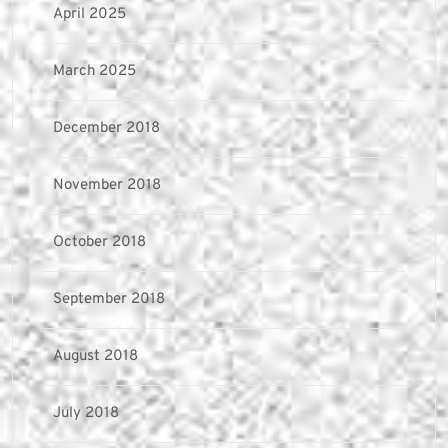
April 2025
March 2025
December 2018
November 2018
October 2018
September 2018
August 2018
July 2018