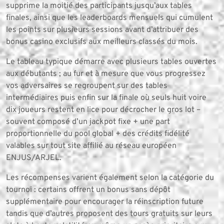
supprime la moitié des participants jusqu’aux tables
finales, ainsi que les leaderboards mensuels qui cumulent
les points sur plusieurs sessions avant d’attribuer des
bonus casino exclusifs aux meilleurs classés du mois.
Le tableau typique démarre avec plusieurs tables ouvertes
aux débutants ; au fur et à mesure que vous progressez
vos adversaires se regroupent sur des tables
intermédiaires puis enfin sur la finale où seuls huit voire
dix joueurs restent en lice pour décrocher le gros lot –
souvent composé d’un jackpot fixe + une part
proportionnelle du pool global + des crédits fidélité
valables sur tout site affilié au réseau européen
ENJUS/ARJEL.
Les récompenses varient également selon la catégorie du
tournoi : certains offrent un bonus sans dépôt
supplémentaire pour encourager la réinscription future
tandis que d’autres proposent des tours gratuits sur leurs