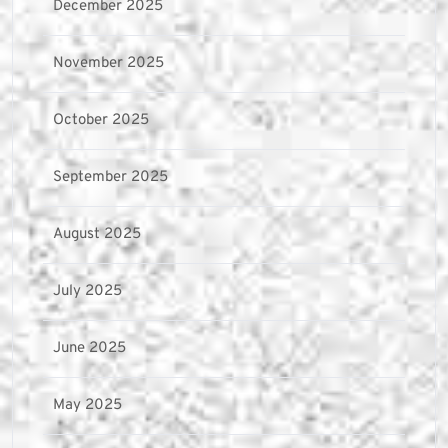
December 2025
November 2025
October 2025
September 2025
August 2025
July 2025
June 2025
May 2025