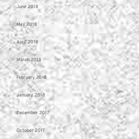
June 2018
May 2018
April 2018
March 2018
February 2018
January 2018
December 2017
October 2017