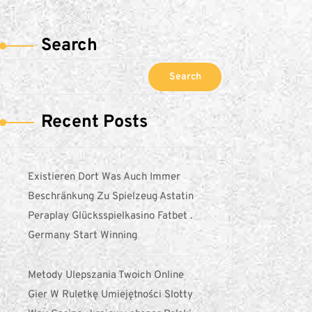
Search
Search
Recent Posts
Existieren Dort Was Auch Immer
Beschränkung Zu Spielzeug Astatin
Peraplay Glücksspielkasino Fatbet .
Germany Start Winning
Metody Ulepszania Twoich Online
Gier W Ruletkę Umiejętności Slotty