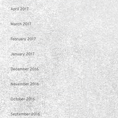
April 2017
March 2017
February 2017
January 2017
December 2016
November 2016
October 2016
September 2016