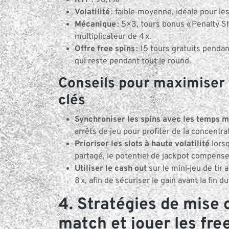
RTP
: 96,1 %
Volatilité
: faible‑moyenne, idéale pour le
Mécanique
: 5×3, tours bonus « Penalty S
multiplicateur de 4 x.
Offre free spins
: 15 tours gratuits penda
qui reste pendant tout le round.
Conseils pour maximiser 
clés
Synchroniser les spins avec les temps m
arrêts de jeu pour profiter de la concentr
Prioriser les slots à haute volatilité
lorsq
partagé, le potentiel de jackpot compense
Utiliser le cash out
sur le mini‑jeu de tir a
8 x, afin de sécuriser le gain avant la fin du
4. Stratégies de mise 
match et jouer les fr