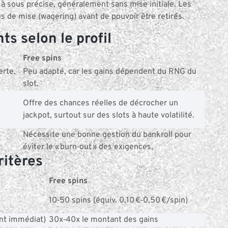
 à sous précise, généralement sans mise initiale. Les
 de mise (wagering) avant de pouvoir être retirés.
s selon le profil
Free spins
erte,
Peu adapté, car les gains dépendent du RNG du
slot.
Offre des chances réelles de décrocher un
jackpot, surtout sur des slots à haute volatilité.
Nécessite une bonne gestion du bankroll pour
éviter le « burn‑out » des exigences.
ritères
Free spins
10‑50 spins (équiv. 0,10 €‑0,50 €/spin)
nt immédiat)
30x‑40x le montant des gains