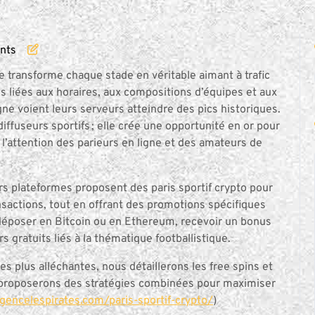
nts
transforme chaque stade en véritable aimant à trafic
 liées aux horaires, aux compositions d’équipes et aux
igne voient leurs serveurs atteindre des pics historiques.
iffuseurs sportifs ; elle crée une opportunité en or pour
 l’attention des parieurs en ligne et des amateurs de
rs plateformes proposent des paris sportif crypto pour
ansactions, tout en offrant des promotions spécifiques
 déposer en Bitcoin ou en Ethereum, recevoir un bonus
gratuits liés à la thématique footballistique.
es plus alléchantes, nous détaillerons les free spins et
us proposerons des stratégies combinées pour maximiser
agencelespirates.com/paris-sportif-crypto/
)