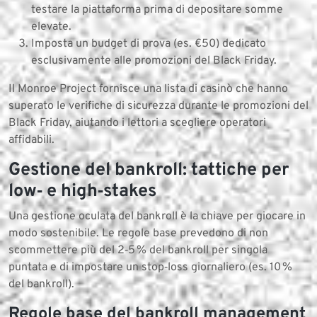
testare la piattaforma prima di depositare somme
elevate.
Imposta un budget di prova (es. €50) dedicato
esclusivamente alle promozioni del Black Friday.
Il Monroe Project fornisce una lista di casinò che hanno
superato le verifiche di sicurezza durante le promozioni del
Black Friday, aiutando i lettori a scegliere operatori
affidabili.
Gestione del bankroll: tattiche per
low‑ e high‑stakes
Una gestione oculata del bankroll è la chiave per giocare in
modo sostenibile. Le regole base prevedono di non
scommettere più del 2‑5 % del bankroll per singola
puntata e di impostare un stop‑loss giornaliero (es. 10 %
del bankroll).
Regole base del bankroll management