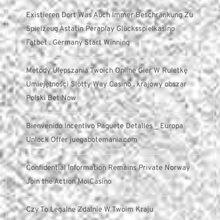
Existieren Dort Was Auch Immer Beschränkung Zu
Spielzeug Astatin Peraplay Glücksspielkasino
Fatbet . Germany Start Winning
Metody Ulepszania Twoich Online Gier W Ruletkę
Umiejętności Slotty Way Casino . krajowy obszar
Polski Bet Now
Bienvenido Incentivo Paquete Detalles _ Europa
Unlock Offer juegabotemania.com
Confidential Information Remains Private Norway
Join the Action MoiCasino
Czy To Legalne Zdalnie W Twoim Kraju