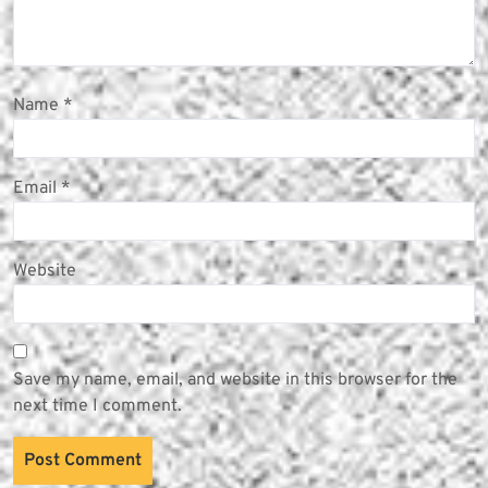
Name
*
Email
*
Website
Save my name, email, and website in this browser for the
next time I comment.