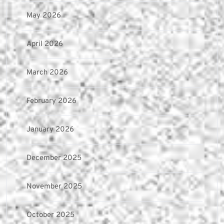
May 2026
April 2026
March 2026
February 2026
January 2026
December 2025
November 2025
October 2025