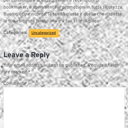
per confrontare licenze, termini e recensioni di
bookmaker, e sperimenta le promozioni in tutta sicurezza.
Buon gioco e ricorda: la scelta giusta è quella che rispetta
le tue esigenze finanziarie e il tuo stile di gioco.
Categories:
Uncategorized
Leave a Reply
Your email address will not be published.
Required fields
are marked
*
Comment
*