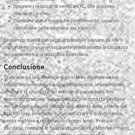
Ignorare i requisiti di verifica KYC, che possono
ritardare i prelievi.
Cambiare stake troppo frequentemente, creando
confusione nella gestione del bankroll.
Seguendo questi passaggi, è possibile passare da low a
high stakes (o viceversa) mantenendo intatta la sicurezza
dei pagamenti e la disciplina finanziaria.
Conclusione
Scegliere tra low‑stakes e high‑stakes dipende da tre
fattori fondamentali: il budget disponibile, le promozioni
offerte e la sicurezza dei metodi di pagamento. Un
approccio graduale, supportato da una corretta gestione
del bankroll e da una valutazione attenta delle offerte del
Black Friday, permette di massimizzare il divertimento
senza mettere a repentaglio i propri fondi. Prima di
decidere, consulta le risorse disponibili su Monroe Project