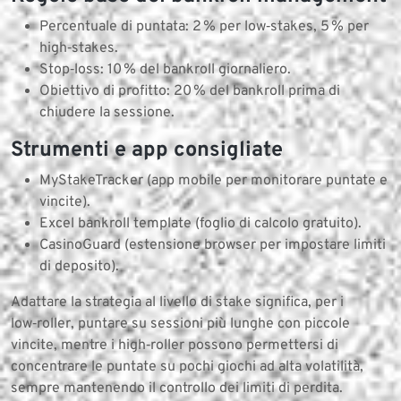
Percentuale di puntata: 2 % per low‑stakes, 5 % per
high‑stakes.
Stop‑loss: 10 % del bankroll giornaliero.
Obiettivo di profitto: 20 % del bankroll prima di
chiudere la sessione.
Strumenti e app consigliate
MyStakeTracker (app mobile per monitorare puntate e
vincite).
Excel bankroll template (foglio di calcolo gratuito).
CasinoGuard (estensione browser per impostare limiti
di deposito).
Adattare la strategia al livello di stake significa, per i
low‑roller, puntare su sessioni più lunghe con piccole
vincite, mentre i high‑roller possono permettersi di
concentrare le puntate su pochi giochi ad alta volatilità,
sempre mantenendo il controllo dei limiti di perdita.