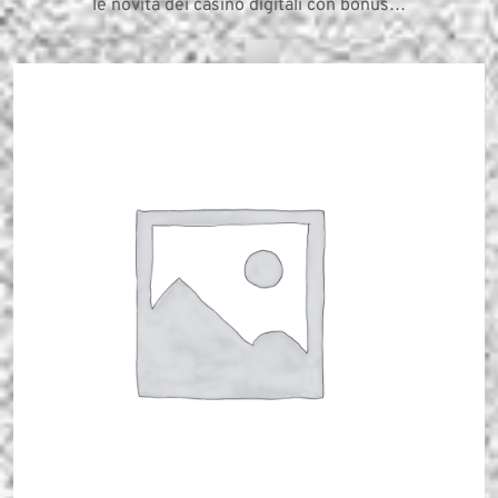
le novità dei casinò digitali con bonus…