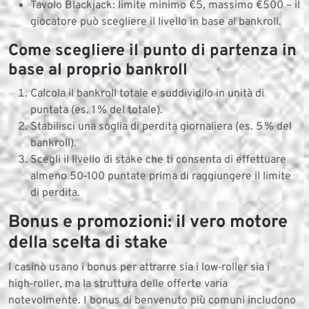
Tavolo Blackjack: limite minimo €5, massimo €500 – il
giocatore può scegliere il livello in base al bankroll.
Come scegliere il punto di partenza in
base al proprio bankroll
Calcola il bankroll totale e suddividilo in unità di
puntata (es. 1 % del totale).
Stabilisci una soglia di perdita giornaliera (es. 5 % del
bankroll).
Scegli il livello di stake che ti consenta di effettuare
almeno 50‑100 puntate prima di raggiungere il limite
di perdita.
Bonus e promozioni: il vero motore
della scelta di stake
I casinò usano i bonus per attrarre sia i low‑roller sia i
high‑roller, ma la struttura delle offerte varia
notevolmente. I bonus di benvenuto più comuni includono