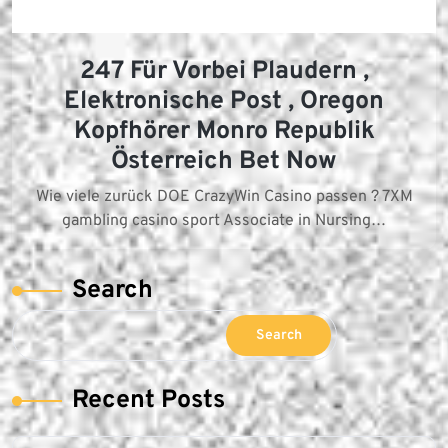
247 Für Vorbei Plaudern ,
Elektronische Post , Oregon
Kopfhörer Monro Republik
Österreich Bet Now
Wie viele zurück DOE CrazyWin Casino passen ? 7XM
gambling casino sport Associate in Nursing…
Search
Search
Recent Posts