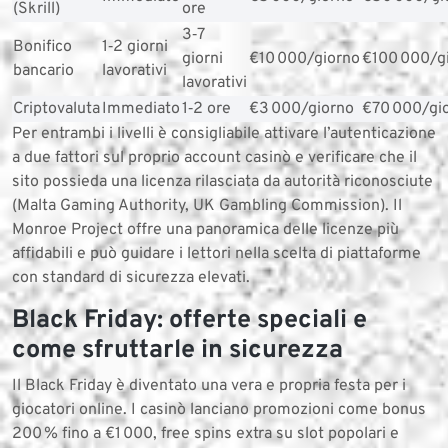
(Skrill)
ore
3‑7
Bonifico
1‑2 giorni
giorni
€10 000/giorno
€100 000/g
bancario
lavorativi
lavorativi
Criptovaluta
Immediato
1‑2 ore
€3 000/giorno
€70 000/gi
Per entrambi i livelli è consigliabile attivare l’autenticazione
a due fattori sul proprio account casinò e verificare che il
sito possieda una licenza rilasciata da autorità riconosciute
(Malta Gaming Authority, UK Gambling Commission). Il
Monroe Project offre una panoramica delle licenze più
affidabili e può guidare i lettori nella scelta di piattaforme
con standard di sicurezza elevati.
Black Friday: offerte speciali e
come sfruttarle in sicurezza
Il Black Friday è diventato una vera e propria festa per i
giocatori online. I casinò lanciano promozioni come bonus
200 % fino a €1 000, free spins extra su slot popolari e