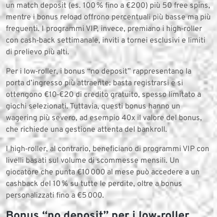
un match deposit (es. 100 % fino a €200) più 50 free spins,
mentre i bonus reload offrono percentuali più basse ma più
frequenti. I programmi VIP, invece, premiano i high‑roller
con cash‑back settimanale, inviti a tornei esclusivi e limiti
di prelievo più alti.
Per i low‑roller, i bonus “no deposit” rappresentano la
porta d’ingresso più attraente: basta registrarsi e si
ottengono €10‑€20 di credito gratuito, spesso limitato a
giochi selezionati. Tuttavia, questi bonus hanno un
wagering più severo, ad esempio 40x il valore del bonus,
che richiede una gestione attenta del bankroll.
I high‑roller, al contrario, beneficiano di programmi VIP con
livelli basati sul volume di scommesse mensili. Un
giocatore che punta €10 000 al mese può accedere a un
cashback del 10 % su tutte le perdite, oltre a bonus
personalizzati fino a €5 000.
Bonus “no deposit” per i low‑roller