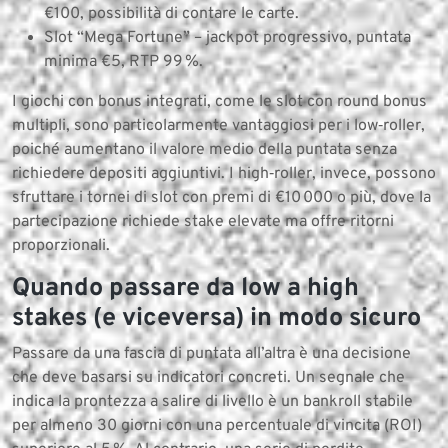
€100, possibilità di contare le carte.
Slot “Mega Fortune” – jackpot progressivo, puntata
minima €5, RTP 99 %.
I giochi con bonus integrati, come le slot con round bonus
multipli, sono particolarmente vantaggiosi per i low‑roller,
poiché aumentano il valore medio della puntata senza
richiedere depositi aggiuntivi. I high‑roller, invece, possono
sfruttare i tornei di slot con premi di €10 000 o più, dove la
partecipazione richiede stake elevate ma offre ritorni
proporzionali.
Quando passare da low a high
stakes (e viceversa) in modo sicuro
Passare da una fascia di puntata all’altra è una decisione
che deve basarsi su indicatori concreti. Un segnale che
indica la prontezza a salire di livello è un bankroll stabile
per almeno 30 giorni con una percentuale di vincita (ROI)