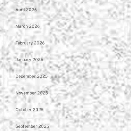
April 2026
March 2026
February 2026
January 2026
December 2025
November 2025
October 2025
September 2025