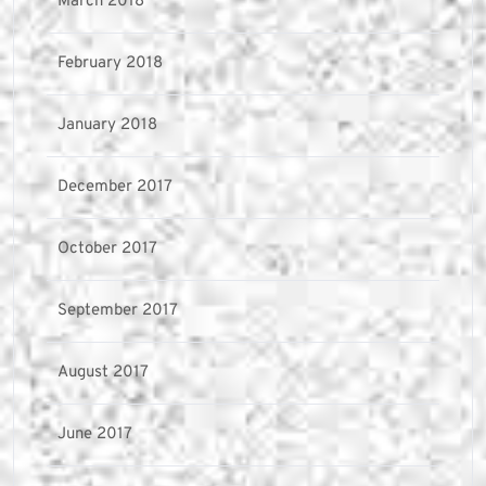
March 2018
February 2018
January 2018
December 2017
October 2017
September 2017
August 2017
June 2017