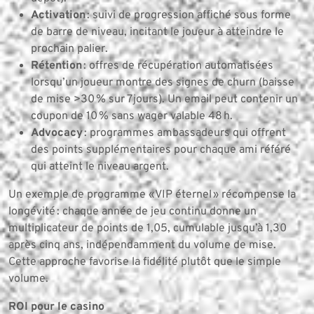
Activation
: suivi de progression affiché sous forme
de barre de niveau, incitant le joueur à atteindre le
prochain palier.
Rétention
: offres de récupération automatisées
lorsqu’un joueur montre des signes de churn (baisse
de mise >30 % sur 7 jours). Un email peut contenir un
coupon de 10 % sans wager valable 48 h.
Advocacy
: programmes ambassadeurs qui offrent
des points supplémentaires pour chaque ami référé
qui atteint le niveau argent.
Un exemple de programme « VIP éternel » récompense la
longévité : chaque année de jeu continu donne un
multiplicateur de points de 1,05, cumulable jusqu’à 1,30
après cinq ans, indépendamment du volume de mise.
Cette approche favorise la fidélité plutôt que le simple
volume.
ROI pour le casino