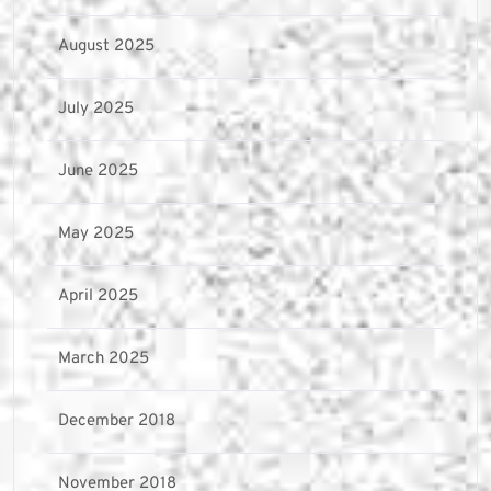
August 2025
July 2025
June 2025
May 2025
April 2025
March 2025
December 2018
November 2018