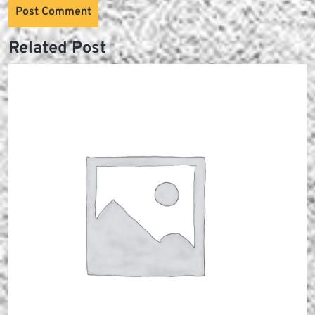
Related Post