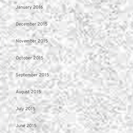
January 2016
December 2015
November 2015
October 2015
September 2015
August 2015
July 2015
June 2015