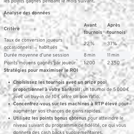
les points gagnés pendant le mois suivant.
Analyse des données
Avant
Après
Critère
tournois
tournois
Taux de conversion joueurs
22 %
37 %
occasionnels → habitués
Durée moyenne d’une session
8 min
11 min
Points moyens gagnés par joueur
1 200
2 350
Stratégies pour maximiser le ROI
Choisissez les tournois avec un prize pool
proportionnel à votre bankroll
; un tournoi de 5 000 €
avec un buy‑in de 10 € offre un bon ratio.
Concentrez‑vous sur les machines à RTP élevé
pour
augmenter vos chances de gains rapides.
Utilisez les points bonus obtenus
pour atteindre le
niveau suivant du programme de fidélité, ce qui vous
donnera des cash backs supplémentaires.