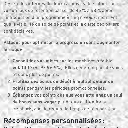
Des études internes de deux casinos leaders, dont l’un a
vu son taux de rétention passer de 42 % à 58 % après
l’introduction d’un programme à cinq niveaux, montrent
que la visibilité du solde de points et la clarté des paliers
sont décisives.
Astuces pour optimiser la progression sans augmenter
le risque
Consolidez vos mises sur les machines à faible
volatilité
(RTP ≈ 96,5 %). Elles génèrent plus de spins
et donc plus de points.
Profitez des bonus de dépôt à multiplicateur de
points
pendant les périodes promotionnelles.
Échangez vos points dès que vous atteignez un seuil
de bonus sans wager
plutôt que d’attendre le
cashback, afin de réduire le temps de récupération.
Récompenses personnalisées :