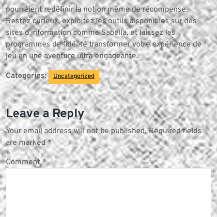
pourraient redéfinir la notion même de récompense.
Restez curieux, exploitez les outils disponibles sur des
sites d’information comme Sabella, et laissez les
programmes de fidélité transformer votre expérience de
jeu en une aventure ultra‑engageante.
Categories:
Uncategorized
Leave a Reply
Your email address will not be published.
Required fields
are marked
*
Comment
*