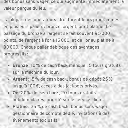
des bonus sans wager, ce qui augmente immédiatement la
valeur perçue du jeu.
La plupart des opérateurs structurent leurs programmes
en plusieurs paliers : bronze, argent, or et platine. Le
passage du bronze à l’argent se fait souvent à 5 000
points, de l’argent à l’or à 15 000, et de l’or au platine à
30 000. Chaque palier débloque des avantages
progressifs :
Bronze
: 10 % de cash back mensuel, 5 tours gratuits
sur la machine du jour.
Argent
: 15 % de cash back, bonus de dépôt 25 %
jusqu’à 100 €, accès à des jackpots privés.
Or
: 20 % de cash back, 20 tours gratuits
hebdomadaires, priorité sur le service client.
Platine
: 25 % de cash back, bonus sans wager,
gestionnaire de compte dédié, invitations à des
événements exclusifs.