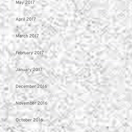
May 2017
April 2017
March 2017
February 2017
January 2017
December 2016
November 2016
October 2016