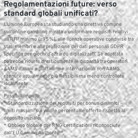
Regolamentazioni future: verso
standard globali unificati?
L’Unione Europea sta studiando una direttiva comune
sull’online gambling mirata a uniformare requisiti relativi
all’RTP minimo (≥95 %), alle licenze operative condivise tra
stati membri e alla protezione dei dati personali GDPR
specifica per giochi d’azzardo digitalizzati. Se adottata
potrebbe ridurre drasticamente le disparità tra operatorì
AAMS italiani e piattaforme internazionali non AAMS
ritenute attualmente più flessibili ma meno controllate
localmente.
Possibili impatti:
* Standardizzazione dei requisiti per bonus dinamici –
limiti massimi sul valore percentuale offerto rispetto al
deposito iniziale.
* Obbligo globale per RNG certificazioni riconosciute
dall’EU Gaming Authority.