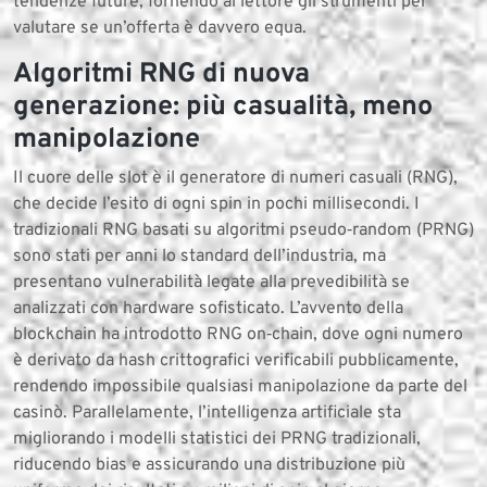
tendenze future, fornendo al lettore gli strumenti per
valutare se un’offerta è davvero equa.
Algoritmi RNG di nuova
generazione: più casualità, meno
manipolazione
Il cuore delle slot è il generatore di numeri casuali (RNG),
che decide l’esito di ogni spin in pochi millisecondi. I
tradizionali RNG basati su algoritmi pseudo‑random (PRNG)
sono stati per anni lo standard dell’industria, ma
presentano vulnerabilità legate alla prevedibilità se
analizzati con hardware sofisticato. L’avvento della
blockchain ha introdotto RNG on‑chain, dove ogni numero
è derivato da hash crittografici verificabili pubblicamente,
rendendo impossibile qualsiasi manipolazione da parte del
casinò. Parallelamente, l’intelligenza artificiale sta
migliorando i modelli statistici dei PRNG tradizionali,
riducendo bias e assicurando una distribuzione più