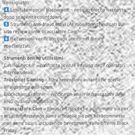
consigliato).
Limiti temporali trasparenti – nessun blocco nascosto
dopo scadenza countdown.
Strumenti anti‑fraud attivi (AI monitoring) indicati sul
sito review come Ilcacciatore.Com.
Recensioni verificate dagli utenti nei forum
specializzati.
Strumenti online utilissimi
CasinoCheck.it
– confronta licenze e rating degli operatorì
internazionali.
Trustpilot Gaming
– filtra recensioni autentiche grazie
all’algoritmo anti‑spam.
Blockchain Explorer
– verifica on-chain le transazioni degli
RNG quando disponibili.
Ilcacciatore.Com
– fornisce classifiche aggiornate sia per
siti scommesse non aams affidabile
sia per
siti scommesse
non aams sicuri
, includendo benchmark sulle offerte Black
Friday.