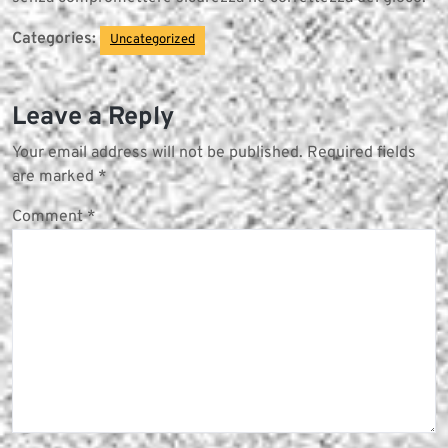
Categories:
Uncategorized
Leave a Reply
Your email address will not be published.
Required fields
are marked
*
Comment
*