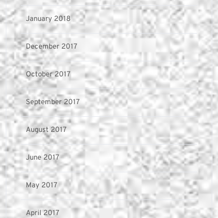
January 2018
December 2017
October 2017
September 2017
August 2017
June 2017
May 2017
April 2017