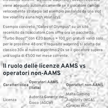
introdotto sistemi “Dynamic Wagering”, dove il requisito
viene adeguato automaticamente se il giocatore cambia
velocemente strategia (ad esempio passando da una slot
low volatility a una high volatility).
Esempio concreto: “Gates of Olympus” su un sito
recensito da Ilcacciatore.Com offre ora un pacchetto
“Turbo Boost” con €20 bonus + 100 giri gratuiti validi solo
per le prossime 48 ore; il requisito wagering si adatta dal
classico 30x al nuovo algoritmo 20x se il giocatore supera
una soglia di €500 nel mese corrente.
Il ruolo delle licenze AAMS vs
operatori non‑AAMS
Operatori AAMS
Caratteristica
Operator​i non‑AAMS
(Italia)
Malta Gaming
Autorità Garante del
Licenza
Authority (MGA),
Gioco (AGCM)
Curaçao ecc.