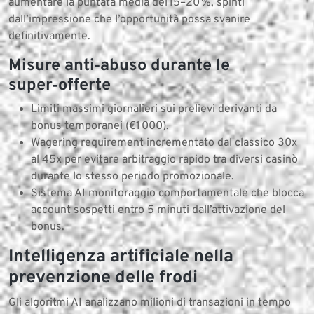
aumentare la puntata media del 15–20 %, spinti
dall’impressione che l’opportunità possa svanire
definitivamente.
Misure anti‑abuso durante le
super‑offerte
Limiti massimi giornalieri sui prelievi derivanti da
bonus temporanei (€1 000).
Wagering requirement incrementato dal classico 30x
al 45x per evitare arbitraggio rapido tra diversi casinò
durante lo stesso periodo promozionale.
Sistema AI monitoraggio comportamentale che blocca
account sospetti entro 5 minuti dall’attivazione del
bonus.
Intelligenza artificiale nella
prevenzione delle frodi
Gli algoritmi AI analizzano milioni di transazioni in tempo