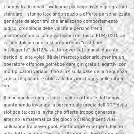
I bonus tradizionali – welcome package fisso o giri gratuiti
standard – stanno lasciando spazio a offerte personalizzate
generate da algoritmi che analizzano comportamento
ludico, cronologia delle vincite e persino trend
macroeconomici come variazioni del tasso EUR/USD. Un
casinò italiano può così proporre un “cashback
intelligente” del 12 % sui turnover settimanali durante
periodi di alta volatilità del mercato azionario, mentre un
operatore offshore potrebbe dare giri gratuiti adattivi con
moltiplicatori variabili fino al 5× sulla base della frequenza
con cui il giocatore utilizza le funzioni bonus nelle ultime
ore.
Il machine learning calcola il valore ottimale del bonus
mantenendo invariata la percentuale media dell’RTP della
slot scelta; così si evita che offerte troppo generose
alterino la matematica del gioco o creino incentivi al
collusione fra player pool. Piattaforme emergenti hanno