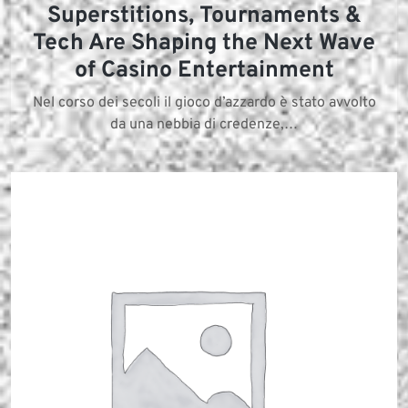
Superstitions, Tournaments &
Tech Are Shaping the Next Wave
of Casino Entertainment
Nel corso dei secoli il gioco d’azzardo è stato avvolto
da una nebbia di credenze,…