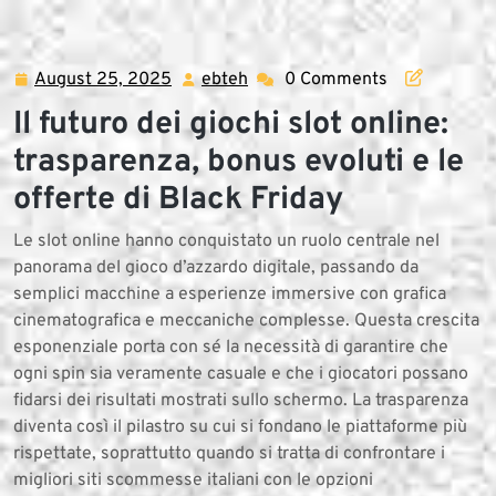
Skip
to
content
August 25, 2025
ebteh
0 Comments
August
ebteh
25,
Il futuro dei giochi slot online:
2025
trasparenza, bonus evoluti e le
offerte di Black Friday
Le slot online hanno conquistato un ruolo centrale nel
panorama del gioco d’azzardo digitale, passando da
semplici macchine a esperienze immersive con grafica
cinematografica e meccaniche complesse. Questa crescita
esponenziale porta con sé la necessità di garantire che
ogni spin sia veramente casuale e che i giocatori possano
fidarsi dei risultati mostrati sullo schermo. La trasparenza
diventa così il pilastro su cui si fondano le piattaforme più
rispettate, soprattutto quando si tratta di confrontare i
migliori siti scommesse italiani con le opzioni