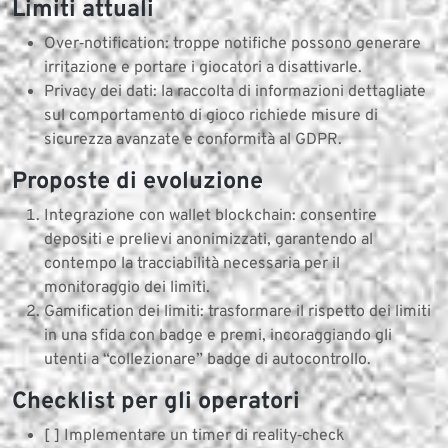
Limiti attuali
Over‑notification: troppe notifiche possono generare
irritazione e portare i giocatori a disattivarle.
Privacy dei dati: la raccolta di informazioni dettagliate
sul comportamento di gioco richiede misure di
sicurezza avanzate e conformità al GDPR.
Proposte di evoluzione
Integrazione con wallet blockchain: consentire
depositi e prelievi anonimizzati, garantendo al
contempo la tracciabilità necessaria per il
monitoraggio dei limiti.
Gamification dei limiti: trasformare il rispetto dei limiti
in una sfida con badge e premi, incoraggiando gli
utenti a “collezionare” badge di autocontrollo.
Checklist per gli operatori
[ ] Implementare un timer di reality‑check