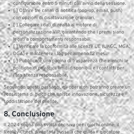
configurabile entro 5 minuti dall’avvio della sessione.
[ ] Offrire tre canali di notifica (pop‑up, email, push)
con opzioni di disattivazione granulari.
[ ] Collegare i dati di realtà al motore di
personalizzazione VIP, garantendo che i premi siano
legati a comportamenti responsabili.
[ ] Verificare la conformità alle licenze UE (UKGC, MGA,
DGA) e mantenere i log per almeno 12 mesi.
[ ] Pubblicare una pagina di trasparenza che elenchi le
politiche di privacy, i limiti disponibili e i contatti per
l’assistenza responsabile.
Seguendo questi passaggi, gli operatori potranno creare un
ecosistema di gioco che unisce innovazione, sicurezza e
soddisfazione del cliente.
8. Conclusione
Il 2024 segna una svolta decisiva per i giochi online: il
Reality‑Check diventa la bussola che guida il giocatore