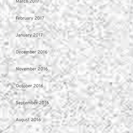
March 2017
February 2017
January 2017
December 2016
November 2016
October 2016
September 2016
August 2016