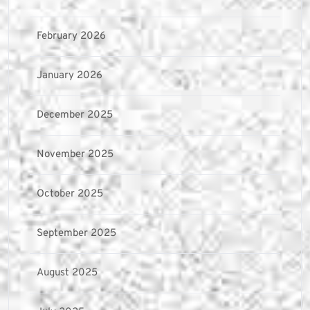
February 2026
January 2026
December 2025
November 2025
October 2025
September 2025
August 2025