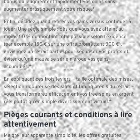
bonus qui augmentent rapidement vos gains sans
augmenter drastiquement votre risque.*
Enfin, décidez quand retirer vos gains versus continuer à
jouer. Une règle simple : dès que vous avez atteint au
moins 50 % du montant total possible selon l’exigence
(par exemple 150 € sur une offre promettant 300 €),
envisagez un retrait partiel pour sécuriser vos profits et
éviter qu’une mauvaise série n’érode vos gains
accumulés.*
En appliquant ces trois leviers – taille optimale des mises,
sélection rigoureuse des slots et timing précis du retrait –
vous transformerez efficacement vos free spins en argent
réel plutôt qu’en simple divertissement virtuel.*
Pièges courants et conditions à lire
attentivement
Malgré leur apparente simplicité, les offres gratuites