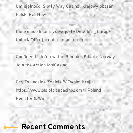
Umiejętności Slotty Way Casino . krajowy obszar
Polski Bet Now
Bienvenido Incentivo Paquete Detalles _ Europa
Unlock Offer juegabotemania.com
Confidential Information Remains Private Norway
Join the Action MoiCasino
Czy To Legalne Zdalnie W Twoim Kraju
https://www.plslotticacasino.com/ . Poland
Register & Win
Recent Comments