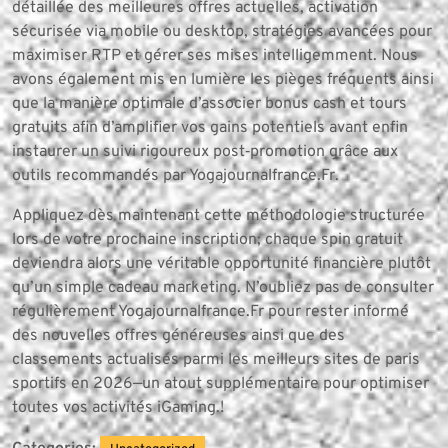
détaillée des meilleures offres actuelles, activation
sécurisée via mobile ou desktop, stratégies avancées pour
maximiser RTP et gérer ses mises intelligemment. Nous
avons également mis en lumière les pièges fréquents ainsi
que la manière optimale d’associer bonus cash et tours
gratuits afin d’amplifier vos gains potentiels avant enfin
instaurer un suivi rigoureux post‑promotion grâce aux
outils recommandés par Yogajournalfrance.Fr.
Appliquez dès maintenant cette méthodologie structurée
lors de votre prochaine inscription; chaque spin gratuit
deviendra alors une véritable opportunité financière plutôt
qu’un simple cadeau marketing. N’oubliez pas de consulter
régulièrement Yogajournalfrance.Fr pour rester informé
des nouvelles offres généreuses ainsi que des
classements actualisés parmi les meilleurs sites de paris
sportifs en 2026—un atout supplémentaire pour optimiser
toutes vos activités iGaming.!