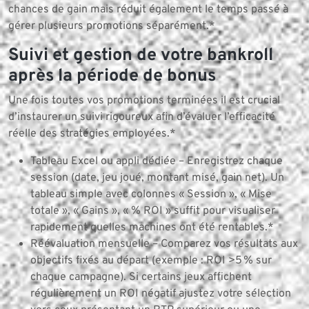
chances de gain mais réduit également le temps passé à
gérer plusieurs promotions séparément.*
Suivi et gestion de votre bankroll
après la période de bonus
Une fois toutes vos promotions terminées il est crucial
d’instaurer un suivi rigoureux afin d’évaluer l’efficacité
réelle des stratégies employées.*
Tableau Excel ou appli dédiée – Enregistrez chaque
session (date, jeu joué, montant misé, gain net). Un
tableau simple avec colonnes « Session », « Mise
totale », « Gains », « % ROI » suffit pour visualiser
rapidement quelles machines ont été rentables.*
Réévaluation mensuelle – Comparez vos résultats aux
objectifs fixés au départ (exemple : ROI >5 % sur
chaque campagne). Si certains jeux affichent
régulièrement un ROI négatif ajustez votre sélection