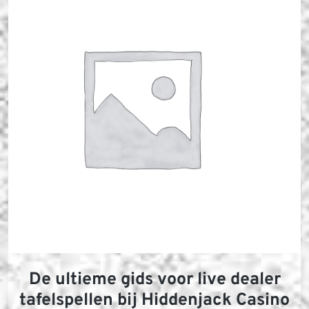
De ultieme gids voor live dealer
tafelspellen bij Hiddenjack Casino