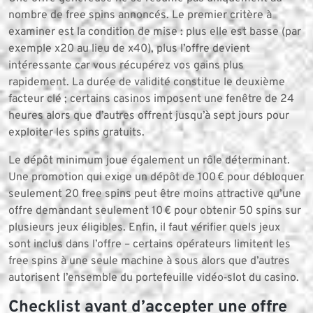
nombre de free spins annoncés. Le premier critère à
examiner est la condition de mise : plus elle est basse (par
exemple x20 au lieu de x40), plus l’offre devient
intéressante car vous récupérez vos gains plus
rapidement. La durée de validité constitue le deuxième
facteur clé ; certains casinos imposent une fenêtre de 24
heures alors que d’autres offrent jusqu’à sept jours pour
exploiter les spins gratuits.
Le dépôt minimum joue également un rôle déterminant.
Une promotion qui exige un dépôt de 100 € pour débloquer
seulement 20 free spins peut être moins attractive qu’une
offre demandant seulement 10 € pour obtenir 50 spins sur
plusieurs jeux éligibles. Enfin, il faut vérifier quels jeux
sont inclus dans l’offre – certains opérateurs limitent les
free spins à une seule machine à sous alors que d’autres
autorisent l’ensemble du portefeuille vidéo‑slot du casino.
Checklist avant d’accepter une offre