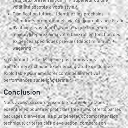
vers ceux présentant un RTP supérieur ou une
volatilité adaptée à votre style.*
Planification future – Identifiez les prochains
calendriers promotionnels via Yogajournalfrance.Fr afin
d’anticiper vos dépôts avant chaque lancement
majeur; préparez ainsi votre bankroll en fonction des
exigences spécifiques prévues (dépot minimum +
wagering).*
En adoptant cette discipline post‑bonus vous
transformerez chaque expérience gratuite en donnée
exploitable pour améliorer continuellement vos
performances sur le long terme.*
Conclusion
Nous avons parcouru ensemble toutes les étapes
essentielles pour tirer profit des free spins offerts par les
packages bienvenue les plus généreux : compréhension
technique, critères clés d’évaluation, comparaison