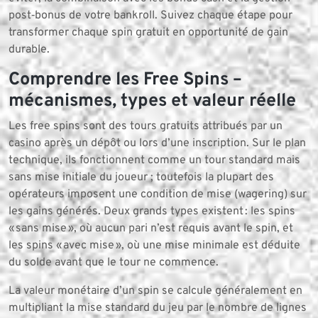
post‑bonus de votre bankroll. Suivez chaque étape pour
transformer chaque spin gratuit en opportunité de gain
durable.
Comprendre les Free Spins –
mécanismes, types et valeur réelle
Les free spins sont des tours gratuits attribués par un
casino après un dépôt ou lors d’une inscription. Sur le plan
technique, ils fonctionnent comme un tour standard mais
sans mise initiale du joueur ; toutefois la plupart des
opérateurs imposent une condition de mise (wagering) sur
les gains générés. Deux grands types existent : les spins
« sans mise », où aucun pari n’est requis avant le spin, et
les spins « avec mise », où une mise minimale est déduite
du solde avant que le tour ne commence.
La valeur monétaire d’un spin se calcule généralement en
multipliant la mise standard du jeu par le nombre de lignes