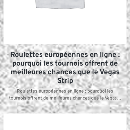
Roulettes européennes en ligne :
pourquoi les tournois offrent de
meilleures chances que le Vegas
Strip
Roulettes européennes en ligne : pourquoi les
tournois offrent de meilleures chances que le Vegas…