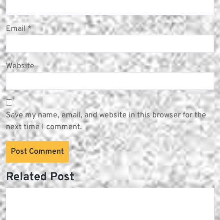
Email
*
Website
Save my name, email, and website in this browser for the
next time I comment.
Related Post