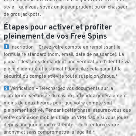
Ces comparaisons vous aident à aligner l’offre avec votre
style – que vous soyez un joueur prudent ou un chasseur
de gros jackpots.
Étapes pour activer et profiter
pleinement de vos Free Spins
Inscription – Créez votre compte en remplissant le
formulaire standard (nom, email, date de naissance). La
plupart des sites demandent une vérification d’identité via
pièce d’identité et justificatif domicile ; cela garantit la
sécurité du compte et évite toute suspicion d’abus.*
Vérification – Téléchargez vos documents sur la
plateforme sécurisée du casino ; attendez généralement
moins de deux heures pour que votre compte soit
pleinement activé. Pendant cette phase, assurez‑vous que
votre connexion mobile utilise un VPN fiable si vous jouez
depuis une juridiction restreinte – cela renforce votre
anonymat sans compromettre la légalité.*