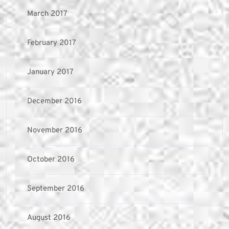
March 2017
February 2017
January 2017
December 2016
November 2016
October 2016
September 2016
August 2016