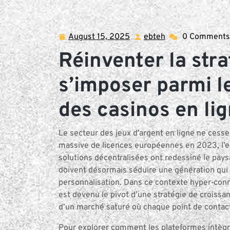
Skip
to
content
August 15, 2025
ebteh
0 Comments
August
ebteh
15,
Réinventer la str
2025
s’imposer parmi l
des casinos en li
Le secteur des jeux d’argent en ligne ne cesse 
massive de licences européennes en 2023, l’ex
solutions décentralisées ont redessiné le pay
doivent désormais séduire une génération qui
personnalisation. Dans ce contexte hyper‑conne
est devenu le pivot d’une stratégie de croissa
d’un marché saturé où chaque point de contact 
Pour explorer comment les plateformes intègr