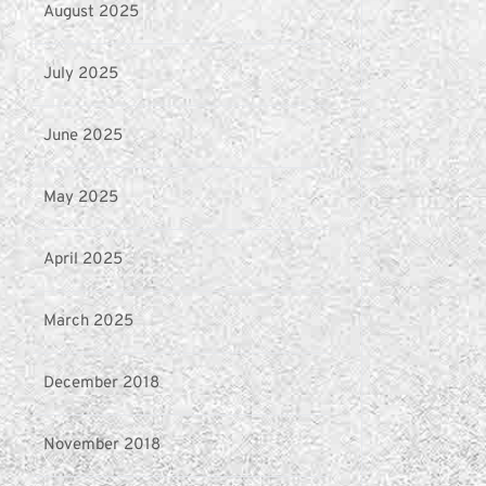
August 2025
July 2025
June 2025
May 2025
April 2025
March 2025
December 2018
November 2018