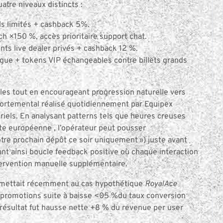
tre niveaux distincts :
s limités + cashback 5%.
 ×150 %, accès prioritaire support chat.
ts live dealer privés + cashback 12 %.
ngue + tokens VIP échangeables contre billets grands
bles tout en encourageant progression naturelle vers
ortemental réalisé quotidiennement par Equipex
iels​​. En analysant patterns tels que heures creuses
tte européenne , l’opérateur peut pousser
tre prochain dépôt ce soir uniquement ») juste avant
éant ainsi boucle feedback positive où chaque interaction
ervention manuelle supplémentaire​.
permettait récemment au cas hypothétique
RoyalAce
promotions suite à baisse <0·5 %du taux conversion
résultat fut hausse nette +8 % du revenue per user