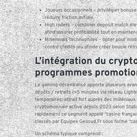
Joueurs occasionnels – privilégier bonuse
réduire friction initiale.
High rollers – combiner deposit match él
afind’assurer profitabilité tout en maint
Millennials technophiles – opter pour mo
contre credits jeu afinde créer boucle rétr
L’intégration du crypt
programmes promotio
Le gaming décentralisé apporte plusieurs avant
dépôts / retraits (<5 minutes via réseau Ligh
temporaires; attrait fort auprès des millénia
cryptomonnaie active depuis 2023 selon Stati
rapidement ce segment appelé “casino français
classés par Equipex Geosud.Fr sous forme “casi
Un schéma typique comprend :