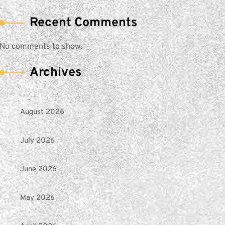
Recent Comments
No comments to show.
Archives
August 2026
July 2026
June 2026
May 2026