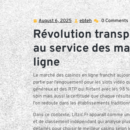
Skip
to
content
August 6, 2025
ebteh
0 Comments
August
ebteh
6,
Révolution transp
2025
au service des ma
ligne
Le marché des casinos en ligne franchit aujour
partie par l’engouement pour les slots vidéo 
généreux et des RTP qui flirtent avec les 98 
spin mais aussi la certitude que chaque résult
l’on redoute dans les établissements traditionn
Dans ce contexte, Litzic.Fr apparaît comme une 
et de classement indépendant qui analyse plu
détaillés pour choisir le meilleur casino selon 