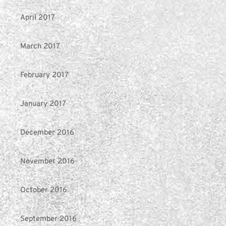
April 2017
March 2017
February 2017
January 2017
December 2016
November 2016
October 2016
September 2016