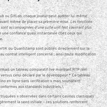
ub ou GitLab, chaque joueur peut auditer lui-même
e avant même de placer sa première mise.
Les fonctions
t sont accompagnées d’une suite unit test couvrant plus
ée une confiance quasi instantanée chez ceux qui
e.
ertiK ou Quantstamp sont publiés directement sur la
u contrat intelligent concerné ; ainsi toute modification
ormais un tableau comparatif live montrant RTP réel
 versus celui déclaré par le développeur.* Ce tableau
no en ligne sans verification » mais souhaitent
conformes aux standards industriels.\
« truquées » observées dans certains casinos classiques
égèrement la seed initiale — ces solutions renforcent