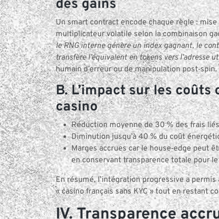
des gains
Un smart contract encode chaque règle : mise
multiplicateur volatile selon la combinaison ga
le RNG interne génère un index gagnant, le con
transfère l’équivalent en tokens vers l’adresse ut
humain d’erreur ou de manipulation post‑spin.
B. L’impact sur les coûts
casino
Réduction moyenne de 30 % des frais liés 
Diminution jusqu’à 40 % du coût énergétiq
Marges accrues car le house‑edge peut êt
en conservant transparence totale pour le
En résumé, l’intégration progressive a permis 
« casino français sans KYC » tout en restant c
IV. Transparence accru