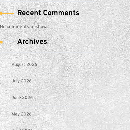
Recent Comments
No comments to show.
Archives
August 2026
July 2026
June 2026
May 2026