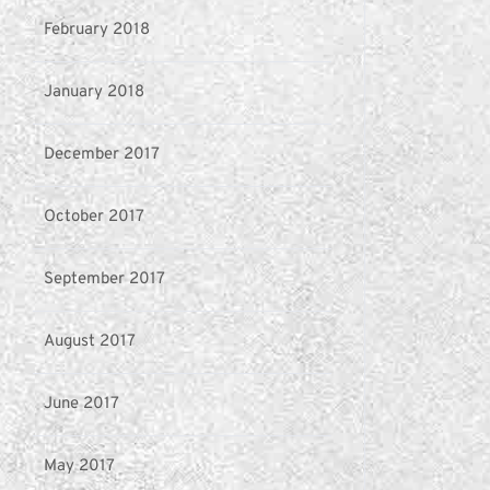
February 2018
January 2018
December 2017
October 2017
September 2017
August 2017
June 2017
May 2017