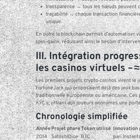
transparence → tous les nœuds peuvent co
traçabilité → chaque transaction financièr
unique.
En outre la blockchain permet d’automatiser v
spin–gain», réduisant ainsi le besoin d’interve
III. Intégration progre
les casinos virtuels – 
Les premiers projets crypto‑casinos virent le 
FortuneJack qui proposaient déjà des jeux bas
traditionnelle européenne ou américaine. Ces 
KYC », offrant aux joueurs anonymes une porte 
Chronologie simplifiée
Année
Projet phare
Token utilisé
Innovation 
2014
SatoshiDice
BTC
pari instan