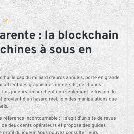
arente : la blockchain
chines à sous en
d’hui le cap du milliard d’euros annuels, porté en grande
qui offrent des graphismes immersifs, des bonus
%. Les joueurs recherchent non seulement le frisson du
at provient d’un hasard réel, loin des manipulations que
els.
référence incontournable : il s’agit d’un site de revue
s de deux cents opérateurs et propose des guides
le profil du joueur. Vous pouvez consulter leurs