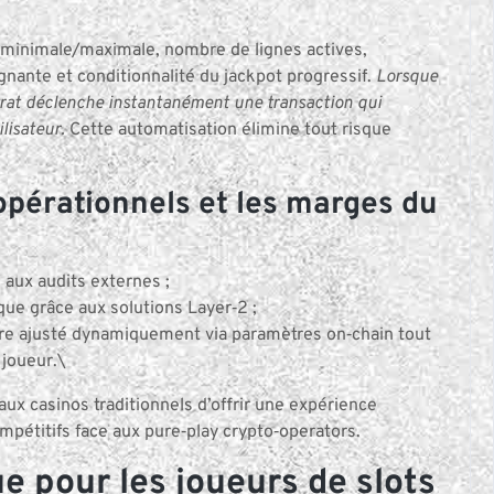
 minimale/maximale, nombre de lignes actives,
gnante et conditionnalité du jackpot progressif.
Lorsque
trat déclenche instantanément une transaction qui
ilisateur.
Cette automatisation élimine tout risque
 opérationnels et les marges du
aux audits externes ;
ue grâce aux solutions Layer‑2 ;
re ajusté dynamiquement via paramètres on‑chain tout
 joueur.\
aux casinos traditionnels d’offrir une expérience
ompétitifs face aux pure‑play crypto‑operators.
e pour les joueurs de slots