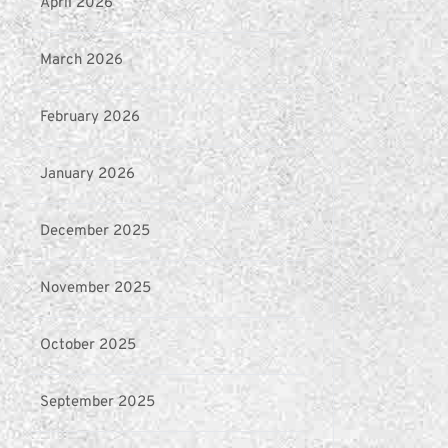
April 2026
March 2026
February 2026
January 2026
December 2025
November 2025
October 2025
September 2025