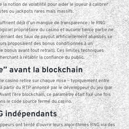
a notion de volatilité pour aider le joueur à calibrer
tes ou jackpots rares mais massifs.
uffrient déjà d’un manque de transparence : le RNG
iciel propriétaire du casino et aucune tierce partie ne
ncernant des taux de payout artificiellement abaissés se
teurs proposaient des bonus conditionnés à un
le bonus avant tout retrait). Ces limites techniques
erchant à rétablir la confiance du public.
” avant la blockchain
le casino retire sur chaque mise – typiquement entre
 à partir du RTP annoncé par le développeur du jeu (par
vant l’ère blockchain, ce paramètre était fixé une fois
dans le code source fermé du casino.
NG indépendants
ppeurs ont tenté d’ouvrir leurs algorithmes RNG via des