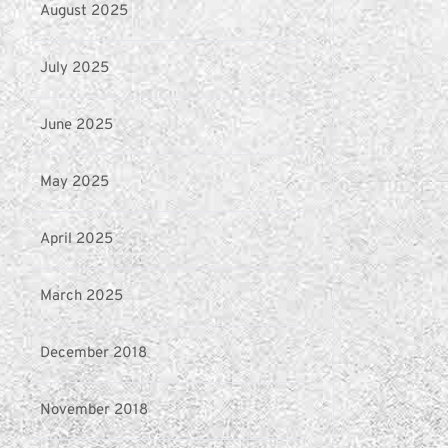
August 2025
July 2025
June 2025
May 2025
April 2025
March 2025
December 2018
November 2018