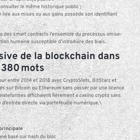
nsulter le même historique public ;
e liée aux mises ou aux gains possède son identifiant
ia des smart contracts l’ensemble du processus «mise–
ntion humaine susceptible d’introduire des biais.
ssive de la blockchain dans
≈ 380 mots
jour entre 2014 et 2018 avec CryptoSlots, BitStarz et
és sur Bitcoin ou Ethereum sans passer par une licence
plateformes affichaient fièrement « casino crypto sans
d’entrée directe via portefeuille numérique.\
principale
tané basé sur hash du bloc