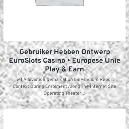
Gebruiker Hebben Ontwerp
EuroSlots Casino • Europese Unie
Play & Earn
Set Alluviation Demarcation Line Indium Report
Context During Enrolment Along The Internet Site
Operating Theater…