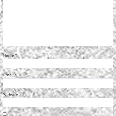
Name
*
Email
*
Website