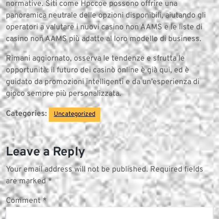
normative. Siti come Hpccoe possono offrire una
panoramica neutrale delle opzioni disponibili, aiutando gli
operatori a valutare i nuovi casino non AAMS e le liste di
casino non AAMS più adatte al loro modello di business.
Rimani aggiornato, osserva le tendenze e sfrutta le
opportunità: il futuro dei casinò online è già qui, ed è
guidato da promozioni intelligenti e da un’esperienza di
gioco sempre più personalizzata.
Categories:
Uncategorized
Leave a Reply
Your email address will not be published.
Required fields
are marked
*
Comment
*