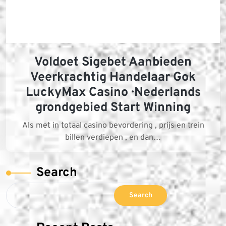
Voldoet Sigebet Aanbieden
Veerkrachtig Handelaar Gok
LuckyMax Casino · Nederlands
grondgebied Start Winning
Als met in totaal casino bevordering , prijs en trein
billen verdiepen , en dan…
Search
Search