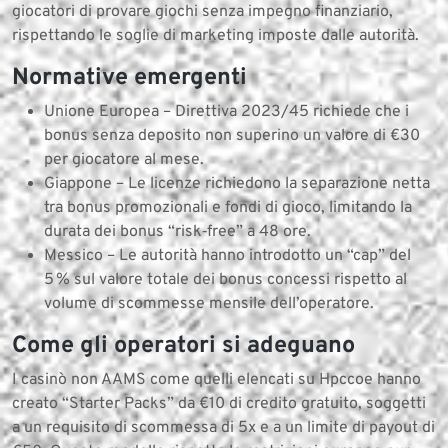
giocatori di provare giochi senza impegno finanziario,
rispettando le soglie di marketing imposte dalle autorità.
Normative emergenti
Unione Europea – Direttiva 2023/45 richiede che i
bonus senza deposito non superino un valore di €30
per giocatore al mese.
Giappone – Le licenze richiedono la separazione netta
tra bonus promozionali e fondi di gioco, limitando la
durata dei bonus “risk‑free” a 48 ore.
Messico – Le autorità hanno introdotto un “cap” del
5 % sul valore totale dei bonus concessi rispetto al
volume di scommesse mensile dell’operatore.
Come gli operatori si adeguano
I casinò non AAMS come quelli elencati su Hpccoe hanno
creato “Starter Packs” da €10 di credito gratuito, soggetti
a un requisito di scommessa di 5x e a un limite di payout di