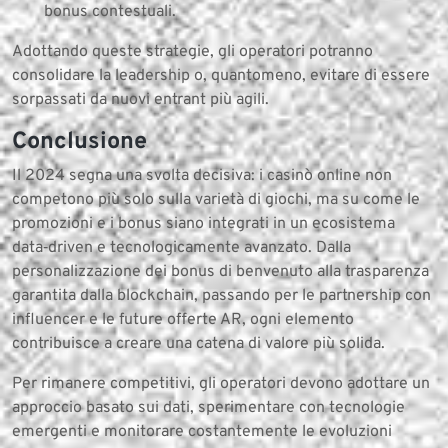
bonus contestuali.
Adottando queste strategie, gli operatori potranno
consolidare la leadership o, quantomeno, evitare di essere
sorpassati da nuovi entrant più agili.
Conclusione
Il 2024 segna una svolta decisiva: i casinò online non
competono più solo sulla varietà di giochi, ma su come le
promozioni e i bonus siano integrati in un ecosistema
data‑driven e tecnologicamente avanzato. Dalla
personalizzazione dei bonus di benvenuto alla trasparenza
garantita dalla blockchain, passando per le partnership con
influencer e le future offerte AR, ogni elemento
contribuisce a creare una catena di valore più solida.
Per rimanere competitivi, gli operatori devono adottare un
approccio basato sui dati, sperimentare con tecnologie
emergenti e monitorare costantemente le evoluzioni