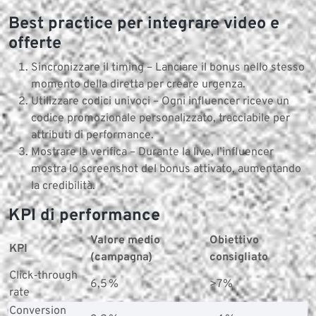
Best practice per integrare video e
offerte
Sincronizzare il timing – Lanciare il bonus nello stesso
momento della diretta per creare urgenza.
Utilizzare codici univoci – Ogni influencer riceve un
codice promozionale personalizzato, tracciabile per
attributi di performance.
Mostrare la verifica – Durante la live, l’influencer
mostra lo screenshot del bonus attivato, aumentando
la credibilità.
KPI di performance
Valore medio
Obiettivo
KPI
(campagna)
consigliato
Click‑through
6,5 %
>7 %
rate
Conversion