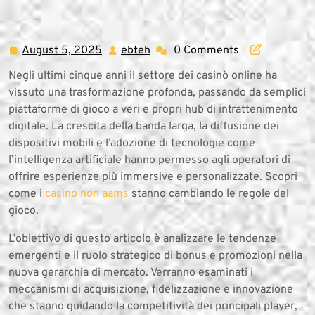
Skip
to
content
August 5, 2025
ebteh
0 Comments
August
ebteh
5,
Negli ultimi cinque anni il settore dei casinò online ha
2025
vissuto una trasformazione profonda, passando da semplici
piattaforme di gioco a veri e propri hub di intrattenimento
digitale. La crescita della banda larga, la diffusione dei
dispositivi mobili e l’adozione di tecnologie come
l’intelligenza artificiale hanno permesso agli operatori di
offrire esperienze più immersive e personalizzate. Scopri
come i
casino non aams
stanno cambiando le regole del
gioco.
L’obiettivo di questo articolo è analizzare le tendenze
emergenti e il ruolo strategico di bonus e promozioni nella
nuova gerarchia di mercato. Verranno esaminati i
meccanismi di acquisizione, fidelizzazione e innovazione
che stanno guidando la competitività dei principali player,