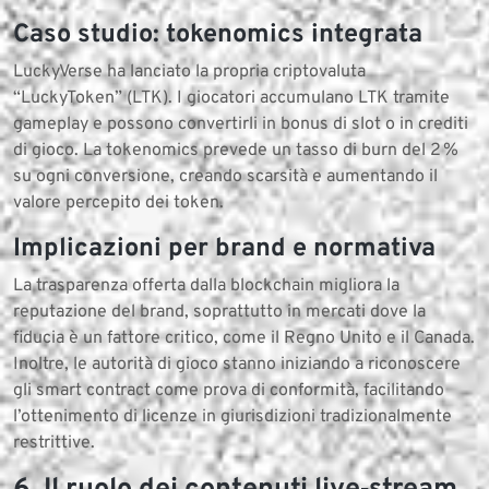
Caso studio: tokenomics integrata
LuckyVerse ha lanciato la propria criptovaluta
“LuckyToken” (LTK). I giocatori accumulano LTK tramite
gameplay e possono convertirli in bonus di slot o in crediti
di gioco. La tokenomics prevede un tasso di burn del 2 %
su ogni conversione, creando scarsità e aumentando il
valore percepito dei token.
Implicazioni per brand e normativa
La trasparenza offerta dalla blockchain migliora la
reputazione del brand, soprattutto in mercati dove la
fiducia è un fattore critico, come il Regno Unito e il Canada.
Inoltre, le autorità di gioco stanno iniziando a riconoscere
gli smart contract come prova di conformità, facilitando
l’ottenimento di licenze in giurisdizioni tradizionalmente
restrittive.