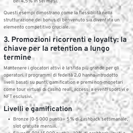
del 4,5 % in sei mesi.
Questi esempi dimostrano come la flessibilità nella
strutturazione dei bonus di benvenuto sia diventata un
elemento competitivo cruciale.
3. Promozioni ricorrenti e loyalty: la
chiave per la retention a lungo
termine
Mantenere i giocatori attivi è la sfida più grande per gli
operatori. I programmi di fedeltà 2.0 hanno introdotto
livelli basati su punti, gamification e premi non‑monetari
come tour virtuali di casinò reali, accessi a eventi sportivi e
NFT esclusivi.
Livelli e gamification
Bronze (0‑5 000 punti) – 5 % di cashback settimanale,
slot gratuite mensili.