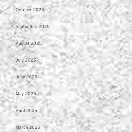
October 2025
September 2025
August 2025
July 2025
June 2025
May 2025
April 2025
March 2025