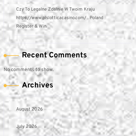
Czy To Legalne Zdalnie W Twoim Kraju
https://www.plslotticacasino.com/ . Poland
Register & Win
Recent Comments
No comments to show.
Archives
August 2026
July 2026