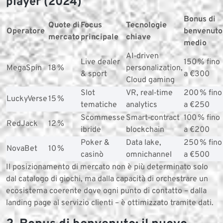
player (2024)
Bonus di
Quote di
Focus
Tecnologie
Operatore
benvenuto
mercato
principale
chiave
medio
AI‑driven
Live dealer
150 % fino
MegaSpin
18 %
personalization,
& sport
a €300
Cloud gaming
Slot
VR, real‑time
200 % fino
LuckyVerse
15 %
tematiche
analytics
a €250
Scommesse
Smart‑contract
100 % fino
RedJack
12 %
ibride
blockchain
a €200
Poker &
Data lake,
250 % fino
NovaBet
10 %
casinò
omnichannel
a €500
Il posizionamento di mercato non è più determinato solo
dal catalogo di giochi, ma dalla capacità di orchestrare un
ecosistema coerente dove ogni punto di contatto – dalla
landing page al servizio clienti – è ottimizzato tramite dati.