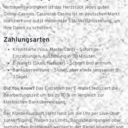
Vertrauenswürdigkeit ist das Herzstück jedes guten
Online‑Casinos. Casinolab Casino ist im deutschen Markt
lizenziert und nutzt modernste SSL‑Verschlüsselung, um
Ihre Daten zu schützen.
Zahlungsarten
Kreditkarte (Visa, MasterCard) – Sofortige
Einzahlungen, Auszahlung in 30 Minuten.
E‑Wallets (Skrill, Neteller) – Schnell und anonym.
Banküberweisung – Sicher, aber etwas langsamer (1–
3 Tage).
Did You Know?
Das Einzahlen per E‑Wallet reduziert die
Bearbeitungszeit um bis zu 70 % im Vergleich zur
klassischen Banküberweisung.
Der Kundensupport steht rund um die Uhr per Live‑Chat
zur Verfügung. Fragen zu Limits, Bonusbedingungen oder
technischen Problemen werden in der Regel innerhalb von