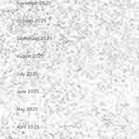
November 2025
October 2025
September 2025
August 2025
July 2025
June 2025
May 2025
April 2025