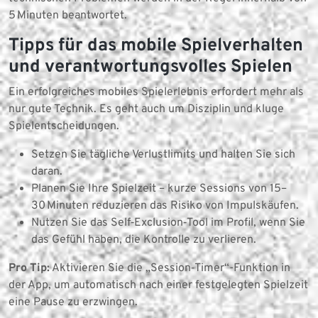
5 Minuten beantwortet.
Tipps für das mobile Spielverhalten
und verantwortungsvolles Spielen
Ein erfolgreiches mobiles Spielerlebnis erfordert mehr als
nur gute Technik. Es geht auch um Disziplin und kluge
Spielentscheidungen.
Setzen Sie tägliche Verlustlimits und halten Sie sich
daran.
Planen Sie Ihre Spielzeit – kurze Sessions von 15–
30 Minuten reduzieren das Risiko von Impulskäufen.
Nutzen Sie das Self‑Exclusion‑Tool im Profil, wenn Sie
das Gefühl haben, die Kontrolle zu verlieren.
Pro Tip:
Aktivieren Sie die „Session‑Timer“-Funktion in
der App, um automatisch nach einer festgelegten Spielzeit
eine Pause zu erzwingen.