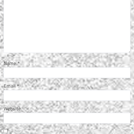
Name
*
Email
*
Website