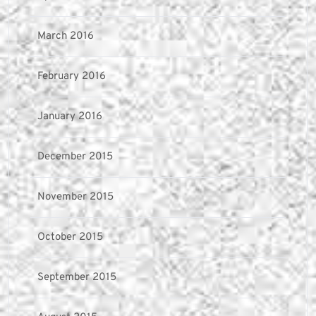
March 2016
February 2016
January 2016
December 2015
November 2015
October 2015
September 2015