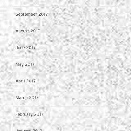
September 2017
August 2017
June 2017
May 2017
April 2017
March 2017
February 2017