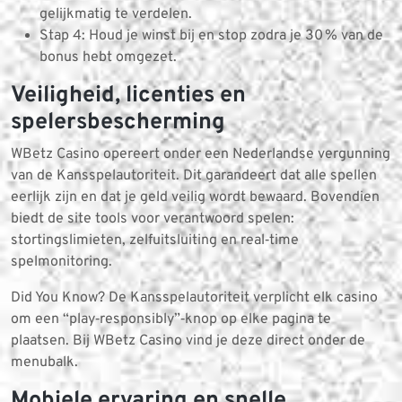
gelijkmatig te verdelen.
Stap 4: Houd je winst bij en stop zodra je 30 % van de
bonus hebt omgezet.
Veiligheid, licenties en
spelersbescherming
WBetz Casino opereert onder een Nederlandse vergunning
van de Kansspelautoriteit. Dit garandeert dat alle spellen
eerlijk zijn en dat je geld veilig wordt bewaard. Bovendien
biedt de site tools voor verantwoord spelen:
stortingslimieten, zelfuitsluiting en real‑time
spelmonitoring.
Did You Know? De Kansspelautoriteit verplicht elk casino
om een “play‑responsibly”‑knop op elke pagina te
plaatsen. Bij WBetz Casino vind je deze direct onder de
menubalk.
Mobiele ervaring en snelle