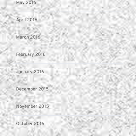
May 2016
April 2016
March 2016
February 2016
January 2016
December 2015
November 2015
October 2015