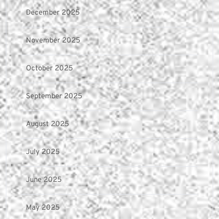
December 2025
November 2025
October 2025
September 2025
August 2025
July 2025
June 2025
May 2025