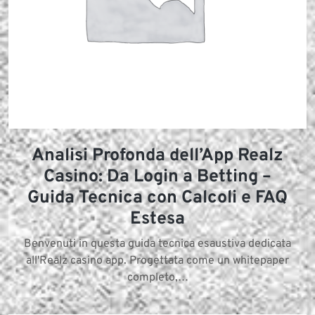
Analisi Profonda dell’App Realz
Casino: Da Login a Betting –
Guida Tecnica con Calcoli e FAQ
Estesa
Benvenuti in questa guida tecnica esaustiva dedicata
all'Realz casino app. Progettata come un whitepaper
completo,…