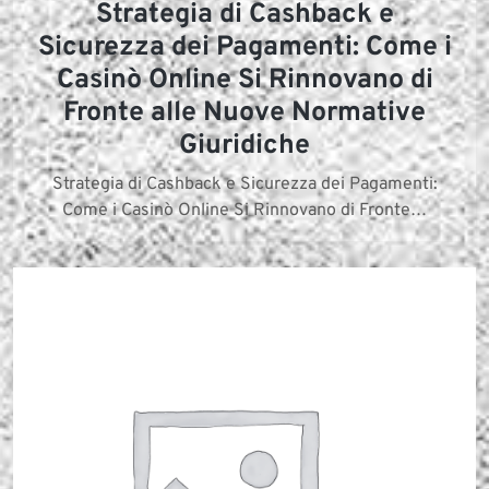
Strategia di Cashback e
Sicurezza dei Pagamenti: Come i
Casinò Online Si Rinnovano di
Fronte alle Nuove Normative
Giuridiche
Strategia di Cashback e Sicurezza dei Pagamenti:
Come i Casinò Online Si Rinnovano di Fronte…