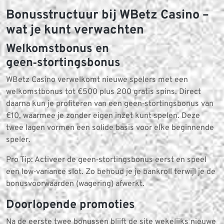
Bonusstructuur bij WBetz Casino –
wat je kunt verwachten
Welkomstbonus en
geen‑stortingsbonus
WBetz Casino verwelkomt nieuwe spelers met een
welkomstbonus tot €500 plus 200 gratis spins. Direct
daarna kun je profiteren van een geen‑stortingsbonus van
€10, waarmee je zonder eigen inzet kunt spelen. Deze
twee lagen vormen een solide basis voor elke beginnende
speler.
Pro Tip: Activeer de geen‑stortingsbonus eerst en speel
een low‑variance slot. Zo behoud je je bankroll terwijl je de
bonusvoorwaarden (wagering) afwerkt.
Doorlopende promoties
Na de eerste twee bonussen blijft de site wekelijks nieuwe