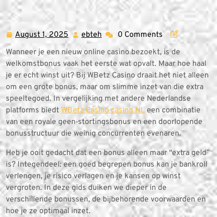
Skip
to
content
August 1, 2025
ebteh
0 Comments
August
ebteh
1,
Wanneer je een nieuw online casino bezoekt, is de
2025
welkomstbonus vaak het eerste wat opvalt. Maar hoe haal
je er echt winst uit? Bij WBetz Casino draait het niet alleen
om een grote bonus, maar om slimme inzet van die extra
speeltegoed. In vergelijking met andere Nederlandse
platforms biedt
WBetz Casino casino NL
een combinatie
van een royale geen‑stortingsbonus en een doorlopende
bonusstructuur die weinig concurrenten evenaren.
Heb je ooit gedacht dat een bonus alleen maar “extra geld”
is? Integendeel: een goed begrepen bonus kan je bankroll
verlengen, je risico verlagen en je kansen op winst
vergroten. In deze gids duiken we dieper in de
verschillende bonussen, de bijbehorende voorwaarden en
hoe je ze optimaal inzet.