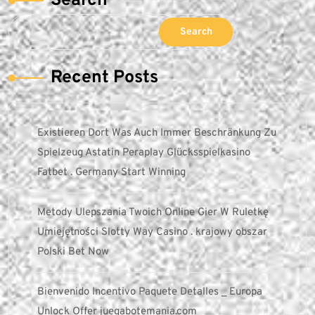
Search
Search
Recent Posts
Existieren Dort Was Auch Immer Beschränkung Zu
Spielzeug Astatin Peraplay Glücksspielkasino
Fatbet . Germany Start Winning
Metody Ulepszania Twoich Online Gier W Ruletkę
Umiejętności Slotty Way Casino . krajowy obszar
Polski Bet Now
Bienvenido Incentivo Paquete Detalles _ Europa
Unlock Offer juegabotemania.com