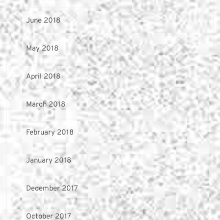
June 2018
May 2018
April 2018
March 2018
February 2018
January 2018
December 2017
October 2017